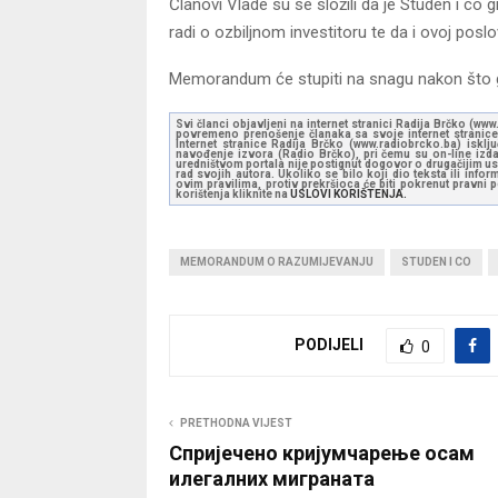
Članovi Vlade su se složili da je Studen i co
radi o ozbiljnom investitoru te da i ovoj poslov
Memorandum će stupiti na snagu nakon što ga
Svi članci objavljeni na internet stranici Radija Brčko (w
povremeno prenošenje članaka sa svoje internet stranice 
Internet stranice Radija Brčko (www.radiobrcko.ba) isklj
navođenje izvora (Radio Brčko), pri čemu su on-line izdan
uredništvom portala nije postignut dogovor o drugačijim usl
rad svojih autora. Ukoliko se bilo koji dio teksta ili inf
ovim pravilima, protiv prekršioca će biti pokrenut pravni
korištenja kliknite na
USLOVI KORIŠTENJA.
MEMORANDUM O RAZUMIJEVANJU
STUDEN I CO
PODIJELI
0
PRETHODNA VIJEST
Спријечено кријумчарење осам
илегалних миграната