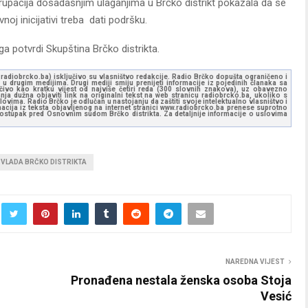
 grupacija dosadašnjim ulaganjima u Brčko distrikt pokazala da se
noj inicijativi treba dati podršku.
 potvrdi Skupština Brčko distrikta.
ww.radiobrcko.ba) isključivo su vlasništvo redakcije. Radio Brčko dopušta ograničeno i
u drugim medijima. Drugi mediji smiju prenijeti informacije iz pojedinih članaka sa
učivo kao kratku vijest od najviše četiri reda (300 slovnih znakova), uz obavezno
ja dužna objaviti link na originalni tekst na web stranicu radiobrcko.ba, ukoliko s
ovima. Radio Brčko je odlučan u nastojanju da zaštiti svoje intelektualno vlasništvo i
ormacija iz teksta objavljenog na internet stranici www.radiobrcko.ba prenese suprotno
 postupak pred Osnovnim sudom Brčko distrikta. Za detaljnije informacije o uslovima
VLADA BRČKO DISTRIKTA
NAREDNA VIJEST
Pronađena nestala ženska osoba Stoja
Vesić