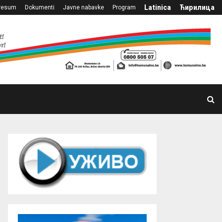
Latinica
Ћирилица
resum
Dokumenti
Javne nabavke
Program