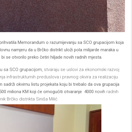
ci prihvatila Memorandum o razumijevanju sa SCO grupacijom koja
slovnu namjeru da u Brčko distrikt uloži pola milijarde maraka u
 bi se otvorilo preko četiri hiljade novih radnih mjesta.
u sa SCO grupacijom,
stvaraju se uslovi za ekonomski razvoj
a infrastrukturnih preduslova i pravnog okvira za realizaciju
adrži okvirnu listu projekata koju bi trebalo da ova grupacija
 500 miliona KM koji će omogućiti otvaranje 4000
novih
radnih
k Brčko distrikta Siniša Milić.