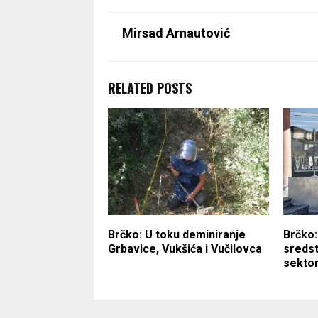
Mirsad Arnautović
RELATED POSTS
Brčko: U toku deminiranje
Brčko:
Grbavice, Vukšića i Vučilovca
sreds
sekto