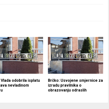
 Vlada odobrila isplatu
Brčko: Usvojene smjernice za
tava nevladinom
izradu pravilnika o
ru
obrazovanju odraslih