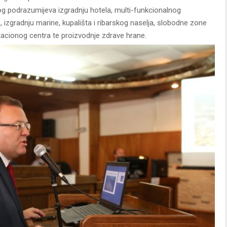
og podrazumijeva izgradnju hotela, multi-funkcionalnog
 izgradnju marine, kupališta i ribarskog naselja, slobodne zone
itacionog centra te proizvodnje zdrave hrane.