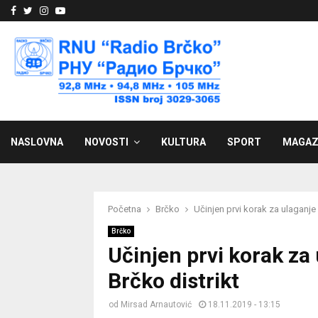
Facebook
Twitter
Instagram
Youtube
NASLOVNA
NOVOSTI
KULTURA
SPORT
MAGAZ
Početna
Brčko
Učinjen prvi korak za ulaganje
Brčko
Učinjen prvi korak za
Brčko distrikt
od
Mirsad Arnautović
18.11.2019 - 13:15