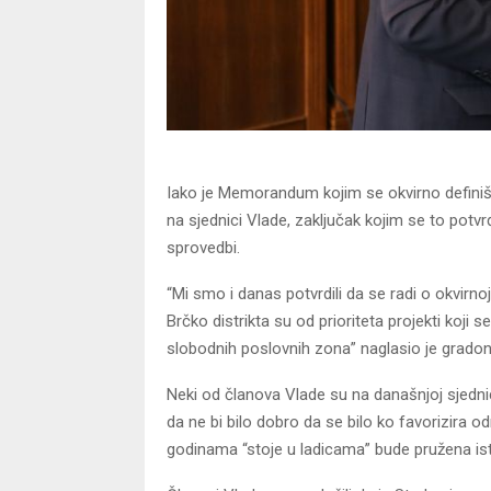
Iako je Memorandum kojim se okvirno definišu 
na sjednici Vlade, zaključak kojim se to potvr
sprovedbi.
“Mi smo i danas potvrdili da se radi o okvirno
Brčko distrikta su od prioriteta projekti koji 
slobodnih poslovnih zona” naglasio je gradona
Neki od članova Vlade su na današnjoj sjednici 
da ne bi bilo dobro da se bilo ko favorizira o
godinama “stoje u ladicama” bude pružena is