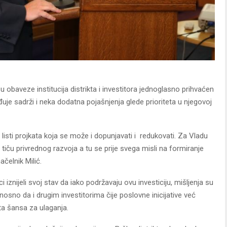
obaveze institucija distrikta i investitora jednoglasno prihvaćen
đuje sadrži i neka dodatna pojašnjenja glede prioriteta u njegovoj
j listi projkata koja se može i dopunjavati i redukovati. Za Vladu
se tiču privrednog razvoja a tu se prije svega misli na formiranje
čelnik Milić.
iznijeli svoj stav da iako podržavaju ovu investiciju, mišljenja su
dnosno da i drugim investitorima čije poslovne inicijative već
ta šansa za ulaganja.