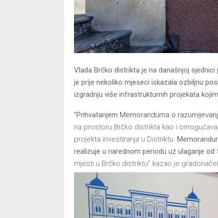
Vlada Brčko distrikta je na današnjoj sjedni
je prije nekoliko mjeseci iskazala ozbiljnu po
izgradnju više infrastrukturnih projekata kojim
“Prihvatanjem
Memoranduma o razumijevanj
na prostoru Brčko distrikta kao i omogućavanj
projekta investiranja u Distriktu.
Memorandum s
realizuje u narednom periodu uz ulaganje od
mjesti u Brčko distriktu” kazao je
gradonačelni