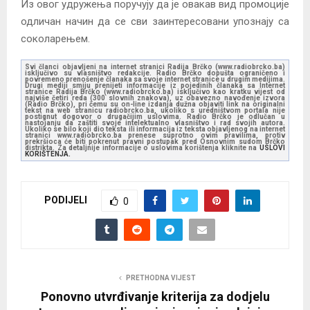
Из овог удружења поручују да је овакав вид промоције
одличан начин да се сви заинтересовани упознају са
соколарењем.
Svi članci objavljeni na internet stranici Radija Brčko (www.radiobrcko.ba)
isključivo su vlasništvo redakcije. Radio Brčko dopušta ograničeno i
povremeno prenošenje članaka sa svoje internet stranice u drugim medijima.
Drugi mediji smiju prenijeti informacije iz pojedinih članaka sa Internet
stranice Radija Brčko (www.radiobrcko.ba) isključivo kao kratku vijest od
najviše četiri reda (300 slovnih znakova), uz obavezno navođenje izvora
(Radio Brčko), pri čemu su on-line izdanja dužna objaviti link na originalni
tekst na web stranicu radiobrcko.ba, ukoliko s uredništvom portala nije
postignut dogovor o drugačijim uslovima. Radio Brčko je odlučan u
nastojanju da zaštiti svoje intelektualno vlasništvo i rad svojih autora.
Ukoliko se bilo koji dio teksta ili informacija iz teksta objavljenog na internet
stranici www.radiobrcko.ba prenese suprotno ovim pravilima, protiv
prekršioca će biti pokrenut pravni postupak pred Osnovnim sudom Brčko
distrikta. Za detaljnije informacije o uslovima korištenja kliknite na
USLOVI
KORIŠTENJA.
PODIJELI
0
PRETHODNA VIJEST
Ponovno utvrđivanje kriterija za dodjelu