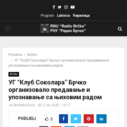
Facebook
Twitter
Instagram
Youtube
Program
Latinica
Ћирилица
PRIMARY
MENU
Početna
Brčko
УГ “Клуб Соколара” Брчко организовало предавање и
упознавање са њиховим радом
Brčko
УГ “Клуб Соколара” Брчко
организовало предавање и
упознавање са њиховим радом
od
Anđelka Đurić
12.06.2025 - 10:17
PODIJELI
0