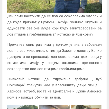
„Ми ћемо настојити да се лов са соколовима одобри и
да буде признат у Брчком. Такође, желимо окупити и
едуковати све оне људе који буду заинтересовани за
лов птицама грабљивицама“, истакао је Живковић.
Према његовим ријечима, у Брчком је иначе забрањен
лов на све животиње, с тим да Закон о ловству Брчко
дистрикта не препознаје лов соколовима, док ловци у
ентитетима имају у својим законима препознато
соколарство као лов птицама грабљивицама.
Живковић истиче да Удружење грађана „Клуб
Соколара“ тренутно има у власништву двије птице –
Харисов јастреб, врста из Централне и Јужне Америке
коју је најлакше обучити за лов.