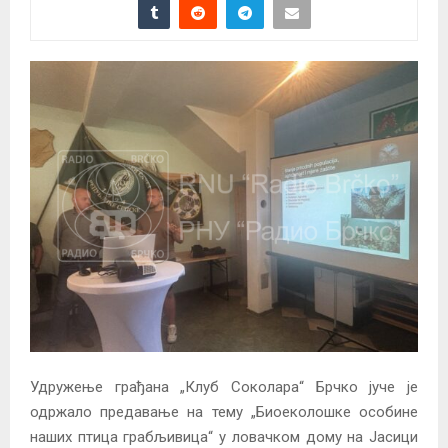
Удружење грађана „Клуб Соколара“ Брчко јуче је
одржало предавање на тему „Биоеколошке особине
наших птица грабљивица“ у ловачком дому на Јасици