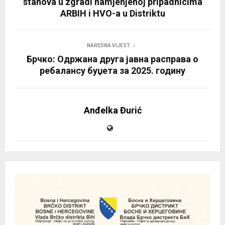
stanova u zgradi namjenjenoj pripadnicima
ARBIH i HVO-a u Distriktu
NAREDNA VIJEST
Брчко: Одржана друга јавна расправа о
ребалансу буџета за 2025. годину
Anđelka Đurić