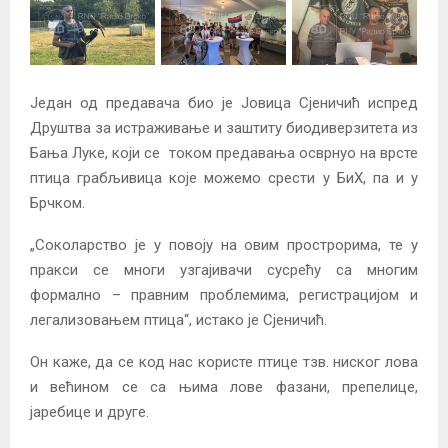
Један од предавача био је Јовица Сјеничић испред
Друштва за истраживање и заштиту биодиверзитета из
Бања Луке, који се током предавања осврнуо на врсте
птица грабљивица које можемо срести у БиХ, па и у
Брчком.
„Соколарство је у повоју на овим прострорима, те у
пракси се многи узгајивачи сусрећу са многим
формално – правним проблемима, регистрацијом и
легализовањем птица“, истако је Сјеничић.
Он каже, да се код нас користе птице тзв. ниског лова
и већином се са њима лове фазани, препелице,
јаребице и друге.