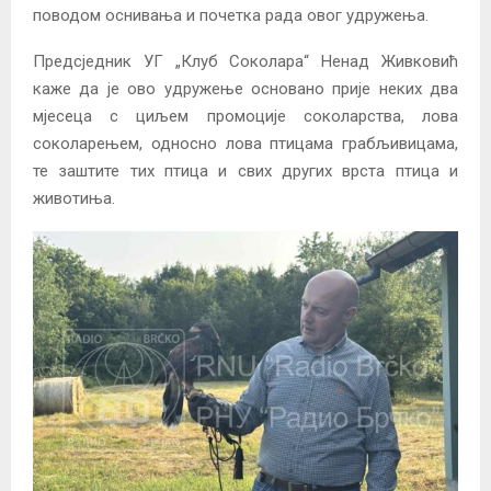
поводом оснивања и почетка рада овог удружења.
Предсједник УГ „Клуб Соколара“ Ненад Живковић
каже да је ово удружење основано прије неких два
мјесеца с циљем промоције соколарства, лова
соколарењем, односно лова птицама грабљивицама,
те заштите тих птица и свих других врста птица и
животиња.