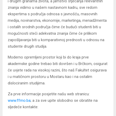
i drugim granama života, a jamstvo stjecanja relevantnih
znanja vidimo u našem nastavnom kadru, sve redom
ekspertima s područja odnosa s javnošću, masovnih
medija, novinarstva, ekonomije, marketinga, menadžmenta
i ostalih srodnih područja čime će budući studenti biti u
mogućnosti steći adekvatna znanja čime će prilikom
zapošljavanja biti u komparativnoj prednosti u odnosu na
studente drugih studija.
Moderno opremljeni prostor koji bi do kraja prve
akademske godine trebao biti dovršen i u Brčkom, osigurat
će uvjete rada na visokoj razini, što naš Fakultet osigurava
i u matičnom prostoru u Mostaru kao i na ostalim
dislociranim studijima.
Za prve informacije posjetite našu web stranicu:
www.ffmo.ba
; a za sve upite slobodno se obratite na
sljedeće kontakte: