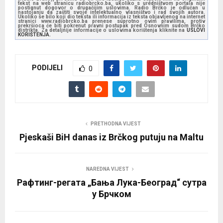
tekst na web stranicu radiobrcko.ba, ukoliko s uredništvom portala nije
postignut dogovor o drugačijim uslovima. Radio Brčko je odlučan u
nastojanju da zaštiti svoje intelektualno vlasništvo i rad svojih autora.
Ukoliko se bilo koji dio teksta ili informacija iz teksta objavljenog na internet
stranici www.radiobrcko.ba prenese suprotno ovim pravilima, protiv
prekršioca će biti pokrenut pravni postupak pred Osnovnim sudom Brčko
distrikta. Za detaljnije informacije o uslovima korištenja kliknite na
USLOVI
KORIŠTENJA.
PODIJELI
0
PRETHODNA VIJEST
Pjeskaši BiH danas iz Brčkog putuju na Maltu
NAREDNA VIJEST
Рафтинг-регата „Бања Лука-Београд“ сутра
у Брчком