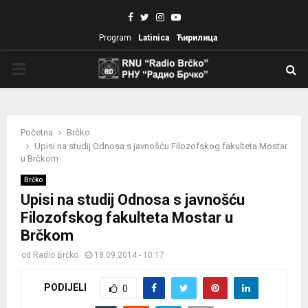
Facebook
Twitter
Instagram
Youtube
Program
Latinica
Ћирилица
PRIMARY
MENU
Početna
Brčko
Upisi na studij Odnosa s javnošću Filozofskog fakulteta Mostar
u Brčkom
Brčko
Upisi na studij Odnosa s javnošću
Filozofskog fakulteta Mostar u
Brčkom
od
Radio Brčko
18.09.2014 - 10:17
PODIJELI
0