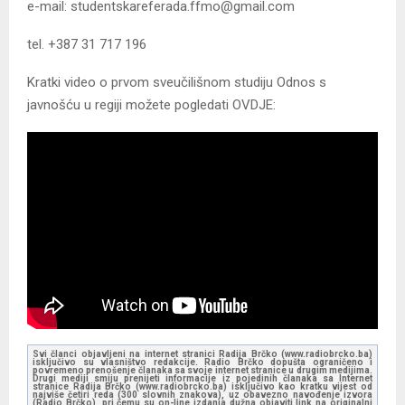
e-mail: studentskareferada.ffmo@gmail.com
tel. +387 31 717 196
Kratki video o prvom sveučilišnom studiju Odnos s
javnošću u regiji možete pogledati OVDJE:
Svi članci objavljeni na internet stranici Radija Brčko (www.radiobrcko.ba)
isključivo su vlasništvo redakcije. Radio Brčko dopušta ograničeno i
povremeno prenošenje članaka sa svoje internet stranice u drugim medijima.
Drugi mediji smiju prenijeti informacije iz pojedinih članaka sa Internet
stranice Radija Brčko (www.radiobrcko.ba) isključivo kao kratku vijest od
najviše četiri reda (300 slovnih znakova), uz obavezno navođenje izvora
(Radio Brčko), pri čemu su on-line izdanja dužna objaviti link na originalni