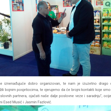
je iznenađujuće dobro organizovan, te nam je izuzetno drag
žili bojnim posjetiocima, te vjerujemo da će brojni kontakti koje smo 
lovnih partnera, ojačati naše dalje poslovne veze i saradnju”, ocijen
mi Esed Musić i Jasmin Fazlović.