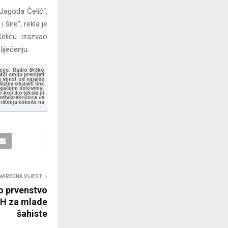
Jagoda Čelić“,
šire“, rekla je
eliću izazvao
iječenju.
kcije. Radio Brčko
ji smiju prenijeti
 vijest od najviše
užna objaviti link
ugačijim uslovima.
koji dio teksta ili
otiv prekršioca će
štenja kliknite na
NAREDNA VIJEST
o prvenstvo
BiH za mlade
šahiste