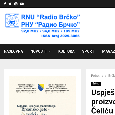
Facebook
Twitter
Instagram
Youtube
NASLOVNA
NOVOSTI
KULTURA
SPORT
MAGAZ
Početna
Brč
Brčko
Uspješ
proizv
Čeliću