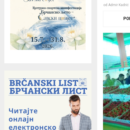
od
Admir Kadrić
PO