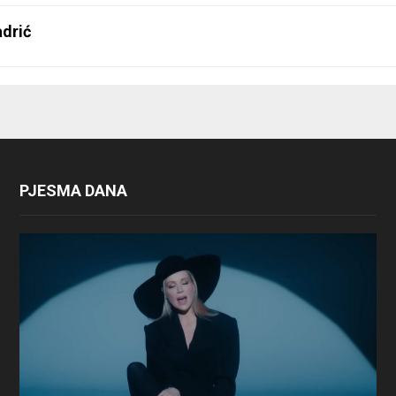
drić
PJESMA DANA