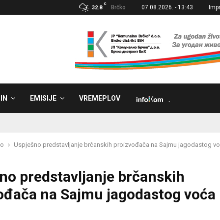
C
Brčko
07.08.2026. - 13:43
Imp
32.8
IN
EMISIJE
VREMEPLOV
˼
ko
Uspješno predstavljanje brčanskih proizvođača na Sajmu jagodastog vo
no predstavljanje brčanskih
ođača na Sajmu jagodastog voća