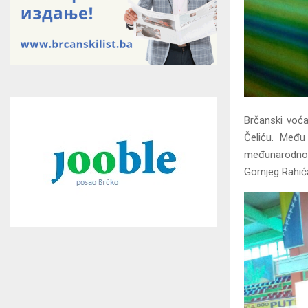
Brčanski voća
Čeliću. Među
međunarodnom 
Gornjeg Rahića