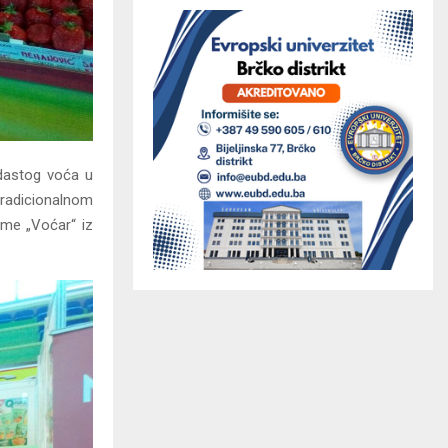
odastog voća u
radicionalnom
rme „Voćar“ iz