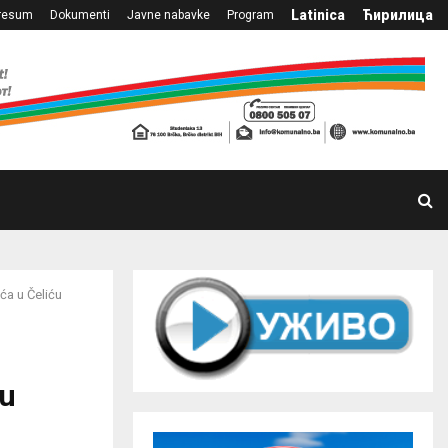
Latinica
Ћирилица
resum
Dokumenti
Javne nabavke
Program
ća u Čeliću
 u