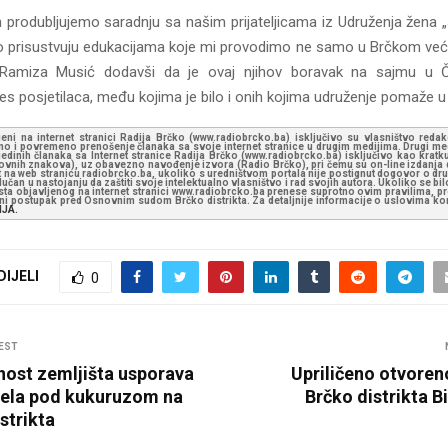
n produbljujemo saradnju sa našim prijateljicama iz Udruženja žena „
o prisustvuju edukacijama koje mi provodimo ne samo u Brčkom već i 
 Ramiza Musić dodavši da je ovaj njihov boravak na sajmu u Č
es posjetilaca, među kojima je bilo i onih kojima udruženje pomaže u l
jeni na internet stranici Radija Brčko (www.radiobrcko.ba) isključivo su vlasništvo reda
o i povremeno prenošenje članaka sa svoje internet stranice u drugim medijima. Drugi medi
jedinih članaka sa Internet stranice Radija Brčko (www.radiobrcko.ba) isključivo kao kratku
slovnih znakova), uz obavezno navođenje izvora (Radio Brčko), pri čemu su on-line izdanja d
st na web stranicu radiobrcko.ba, ukoliko s uredništvom portala nije postignut dogovor o dr
učan u nastojanju da zaštiti svoje intelektualno vlasništvo i rad svojih autora. Ukoliko se bilo 
ksta objavljenog na internet stranici www.radiobrcko.ba prenese suprotno ovim pravilima, pr
vni postupak pred Osnovnim sudom Brčko distrikta. Za detaljnije informacije o uslovima kori
NJA.
DIJELI
0
EST
nost zemljišta usporava
Upriličeno otvoren
cela pod kukuruzom na
Brčko distrikta 
strikta