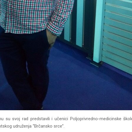
u su svoj rad predstavili i učenici Poljoprivredno-medicinske škol
ntskog udruženja “Brčansko srce”.