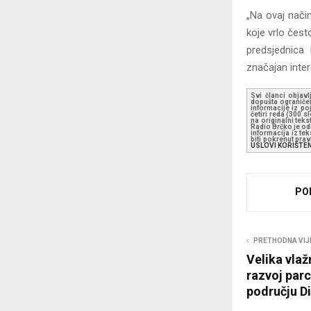
„Na ovaj nači
koje vrlo čest
predsjednica
značajan inter
Svi članci objavl
dopušta ograničen
informacije iz po
četiri reda (300 
na originalni tek
Radio Brčko je odl
informacija iz te
biti pokrenut pra
USLOVI KORIŠTE
PO
PRETHODNA VIJ
Velika vlaž
razvoj par
području Di