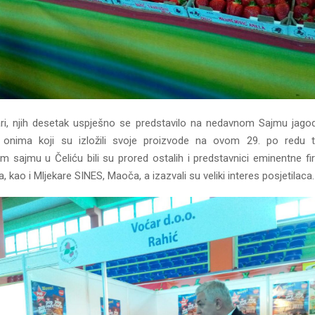
ri, njih desetak uspješno se predstavilo na nedavnom Sajmu jag
 onima koji su izložili svoje proizvode na ovom 29. po redu t
sajmu u Čeliću bili su prored ostalih i predstavnici eminentne fi
, kao i Mljekare SINES, Maoča, a izazvali su veliki interes posjetilaca.