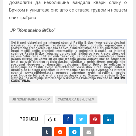
дозволити да неколицина вандала квари слику о
Брчком и уништава оно што се ствара трудом и новцем
свих грађана.
JP “Komunalno Brčko”
Svi članci objavljeni na internet stranici Radija Brčko (www.radiobrcko.ba)
isključivo su vlasništvo redakcije. Radio Brčko dopušta ograničeno i
povremeno prenošenje članaka sa svoje internet stranice u drugim medijima.
Drugi mediji smiju prenijeti informacije iz pojedinih članaka sa Internet
stranice Radija Brčko (www.radiobrcko.ba) isključivo kao kratku vijest od
najviše četiri reda (300 slovnih znakova), uz obavezno navođenje izvora
(Radio Brčko), pri čemu su on-line izdanja dužna objaviti link na originalni
tekst na web stranicu radiobrcko.ba, ukoliko s uredništvom portala nije
postignut dogovor o drugačijim uslovima. Radio Brčko je odlučan u
nastojanju da zaštiti svoje intelektualno vlasništvo i rad svojih autora.
Ukoliko se bilo koji dio teksta ili informacija iz teksta objavljenog na internet
stranici www.radiobrcko.ba prenese suprotno ovim pravilima, protiv
prekršioca će biti pokrenut pravni postupak pred Osnovnim sudom Brčko
distrikta. Za detaljnije informacije o uslovima korištenja kliknite na
USLOVI
KORIŠTENJA.
ЈП "КОМУНАЛНО БРЧКО"
САКСИЈЕ СА ЦВИЈЕЋЕМ
PODIJELI
0