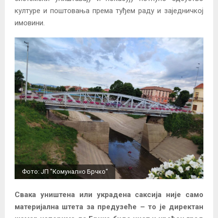
културе и поштовања према туђем раду и заједничкој
имовини.
Фото: ЈП "Комунално Брчко"
Свака уништена или украдена саксија није само
материјална штета за предузеће – то је директан