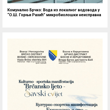
Комунално Брчко: Вода из локалног водовода у
“О.Ш. Горњи Рахић” микробиолошки неисправна