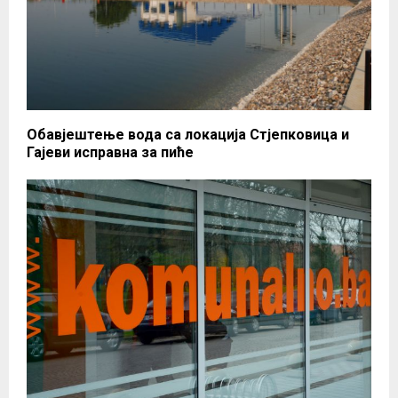
Обавјештење вода са локација Стјепковица и
Гајеви исправна за пиће