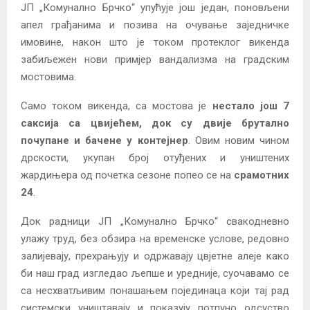
ЈП „Комунално Брчко“ упућује још један, поновљени
апел грађанима и позива на очување заједничке
имовине, након што је током протеклог викенда
забиљежен нови примјер вандализма на градским
мостовима.
Само током викенда, са мостова је
нестало још 7
саксија са цвијећем, док су двије брутално
почупане и бачене у контејнер
. Овим новим чином
дрскости, укупан број отуђених и уништених
жардињера од почетка сезоне попео се на
срамотних
24
.
Док радници ЈП „Комунално Брчко“ свакодневно
улажу труд, без обзира на временске услове, редовно
залијевају, прехрањују и одржавају цвјетне алеје како
би наш град изгледао љепше и уредније, суочавамо се
са несхватљивим понашањем појединаца који тај рад
системски уништавају и показују потпуно одсуство