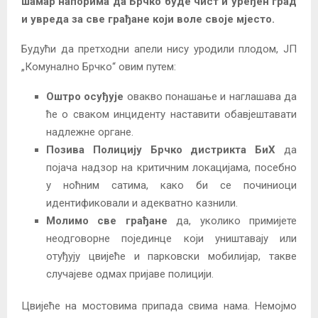
шамар напорима да Брчко буде чист и уређен град
и увреда за све грађане који воле своје мјесто.
Будући да претходни апели нису уродили плодом, ЈП
„Комунално Брчко“ овим путем:
Фо
Оштро осуђује
овакво понашање и наглашава да
ће о сваком инциденту наставити обавјештавати
надлежне органе.
Позива Полицију Брчко дистрикта
БиХ
да
појача надзор на критичним локацијама, посебно
у ноћним сатима, како би се починиоци
идентификовали и адекватно казнили.
Молимо све грађане
да, уколико примијете
неодговорне појединце који уништавају или
отуђују цвијеће и парковски мобилијар, такве
случајеве одмах пријаве полицији.
Цвијеће на мостовима припада свима нама. Немојмо