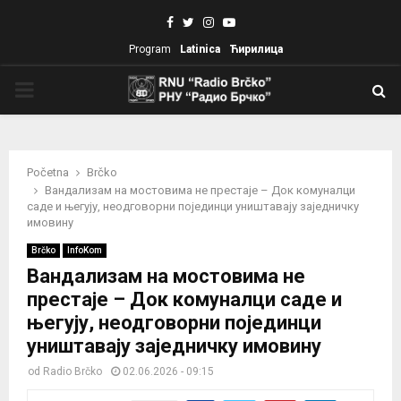
Facebook
Twitter
Instagram
Youtube
Program
Latinica
Ћирилица
PRIMARY
MENU
Početna
Brčko
Вандализам на мостовима не престаје – Док комуналци
саде и његују, неодговорни појединци уништавају заједничку
имовину
Brčko
InfoKom
Вандализам на мостовима не
престаје – Док комуналци саде и
његују, неодговорни појединци
уништавају заједничку имовину
od
Radio Brčko
02.06.2026 - 09:15