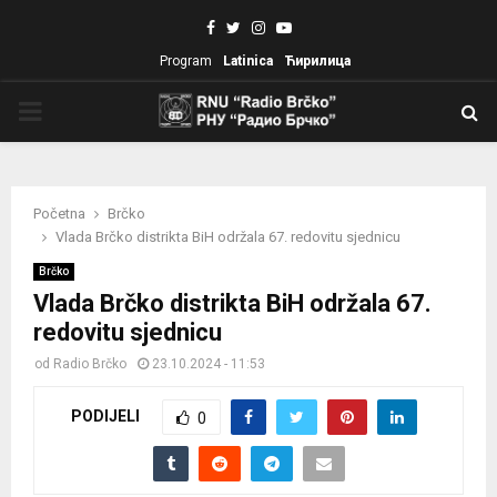
Facebook
Twitter
Instagram
Youtube
Program
Latinica
Ћирилица
PRIMARY
MENU
Početna
Brčko
Vlada Brčko distrikta BiH održala 67. redovitu sjednicu
Brčko
Vlada Brčko distrikta BiH održala 67.
redovitu sjednicu
od
Radio Brčko
23.10.2024 - 11:53
PODIJELI
0