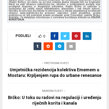
(Radio Brčko), pri čemu su on-line izdanja dužna objaviti link na originalni
tekst na web stranicu radiobrcko.ba, ukoliko s uredništvom portala nije
postignut dogovor o drugačijim uslovima. Radio Brčko je odlučan u
nastojanju da zaštiti svoje intelektualno vlasništvo i rad svojih autora.
Ukoliko se bilo koji dio teksta ili informacija iz teksta objavljenog na internet
stranici www.radiobrcko.ba prenese suprotno ovim pravilima, protiv
prekršioca će biti pokrenut pravni postupak pred Osnovnim sudom Brčko
distrikta. Za detaljnije informacije o uslovima korištenja kliknite na
USLOVI
KORIŠTENJA.
PODIJELI
0
PRETHODNA VIJEST
Umjetnička rezidencija kolektiva Ememem u
Mostaru: Krpljenjem rupa do urbane renesanse
NAREDNA VIJEST
Brčko: U toku su radovi na regulaciji i uređenju
riječnih korita i kanala