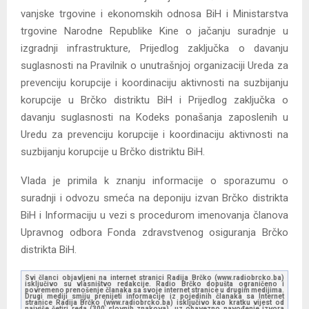
vanjske trgovine i ekonomskih odnosa BiH i Ministarstva
trgovine Narodne Republike Kine o jačanju suradnje u
izgradnji infrastrukture, Prijedlog zaključka o davanju
suglasnosti na Pravilnik o unutrašnjoj organizaciji Ureda za
prevenciju korupcije i koordinaciju aktivnosti na suzbijanju
korupcije u Brčko distriktu BiH i Prijedlog zaključka o
davanju suglasnosti na Kodeks ponašanja zaposlenih u
Uredu za prevenciju korupcije i koordinaciju aktivnosti na
suzbijanju korupcije u Brčko distriktu BiH.
Vlada je primila k znanju informacije o sporazumu o
suradnji i odvozu smeća na deponiju izvan Brčko distrikta
BiH i Informaciju u vezi s procedurom imenovanja članova
Upravnog odbora Fonda zdravstvenog osiguranja Brčko
distrikta BiH.
Svi članci objavljeni na internet stranici Radija Brčko (www.radiobrcko.ba)
isključivo su vlasništvo redakcije. Radio Brčko dopušta ograničeno i
povremeno prenošenje članaka sa svoje internet stranice u drugim medijima.
Drugi mediji smiju prenijeti informacije iz pojedinih članaka sa Internet
stranice Radija Brčko (www.radiobrcko.ba) isključivo kao kratku vijest od
najviše četiri reda (300 slovnih znakova), uz obavezno navođenje izvora