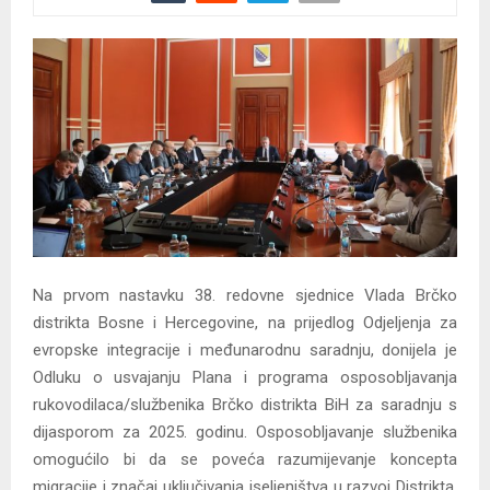
Na prvom nastavku 38. redovne sjednice Vlada Brčko
distrikta Bosne i Hercegovine, na prijedlog Odjeljenja za
evropske integracije i međunarodnu saradnju, donijela je
Odluku o usvajanju Plana i programa osposobljavanja
rukovodilaca/službenika Brčko distrikta BiH za saradnju s
dijasporom za 2025. godinu. Osposobljavanje službenika
omogućilo bi da se poveća razumijevanje koncepta
migracije i značaj uključivanja iseljeništva u razvoj Distrikta,