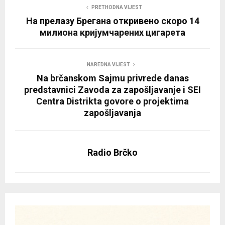
PRETHODNA VIJEST
На прелазу Брегана откривено скоро 14
милиона кријумчарених цигарета
NAREDNA VIJEST
Na brčanskom Sajmu privrede danas
predstavnici Zavoda za zapošljavanje i SEI
Centra Distrikta govore o projektima
zapošljavanja
Radio Brčko