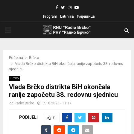
Facebook
Twitter
Instagram
Youtube
Program
Latinica
Ћирилица
PRIMARY
MENU
Početna
Brčko
Vlada Brčko distrikta BiH okončala ranije započetu 38. redovnu
sjednicu
Brčko
Vlada Brčko distrikta BiH okončala
ranije započetu 38. redovnu sjednicu
od
Radio Brčko
17.10.2025 - 11:17
PODIJELI
0