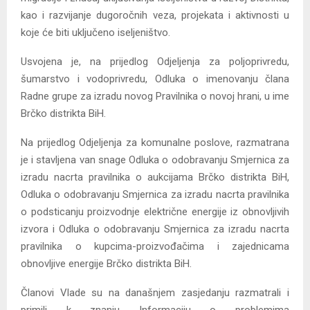
kao i razvijanje dugoročnih veza, projekata i aktivnosti u
koje će biti uključeno iseljeništvo.
Usvojena je, na prijedlog Odjeljenja za poljoprivredu,
šumarstvo i vodoprivredu, Odluka o imenovanju člana
Radne grupe za izradu novog Pravilnika o novoj hrani, u ime
Brčko distrikta BiH.
Na prijedlog Odjeljenja za komunalne poslove, razmatrana
je i stavljena van snage Odluka o odobravanju Smjernica za
izradu nacrta pravilnika o aukcijama Brčko distrikta BiH,
Odluka o odobravanju Smjernica za izradu nacrta pravilnika
o podsticanju proizvodnje električne energije iz obnovljivih
izvora i Odluka o odobravanju Smjernica za izradu nacrta
pravilnika o kupcima-proizvođačima i zajednicama
obnovljive energije Brčko distrikta BiH.
Članovi Vlade su na današnjem zasjedanju razmatrali i
primili k znanju Informaciju o problemima