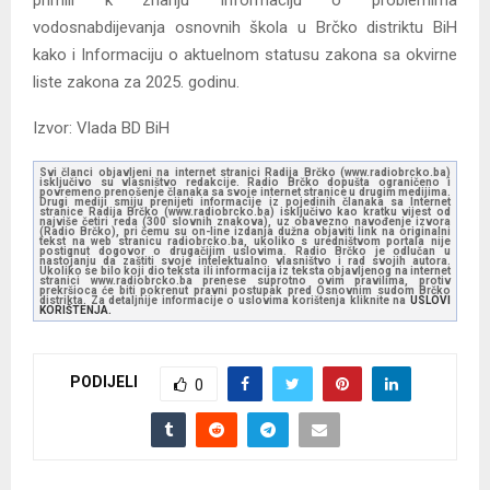
vodosnabdijevanja osnovnih škola u Brčko distriktu BiH
kako i Informaciju o aktuelnom statusu zakona sa okvirne
liste zakona za 2025. godinu.
Izvor: Vlada BD BiH
Svi članci objavljeni na internet stranici Radija Brčko (www.radiobrcko.ba)
isključivo su vlasništvo redakcije. Radio Brčko dopušta ograničeno i
povremeno prenošenje članaka sa svoje internet stranice u drugim medijima.
Drugi mediji smiju prenijeti informacije iz pojedinih članaka sa Internet
stranice Radija Brčko (www.radiobrcko.ba) isključivo kao kratku vijest od
najviše četiri reda (300 slovnih znakova), uz obavezno navođenje izvora
(Radio Brčko), pri čemu su on-line izdanja dužna objaviti link na originalni
tekst na web stranicu radiobrcko.ba, ukoliko s uredništvom portala nije
postignut dogovor o drugačijim uslovima. Radio Brčko je odlučan u
nastojanju da zaštiti svoje intelektualno vlasništvo i rad svojih autora.
Ukoliko se bilo koji dio teksta ili informacija iz teksta objavljenog na internet
stranici www.radiobrcko.ba prenese suprotno ovim pravilima, protiv
prekršioca će biti pokrenut pravni postupak pred Osnovnim sudom Brčko
distrikta. Za detaljnije informacije o uslovima korištenja kliknite na
USLOVI
KORIŠTENJA.
PODIJELI
0