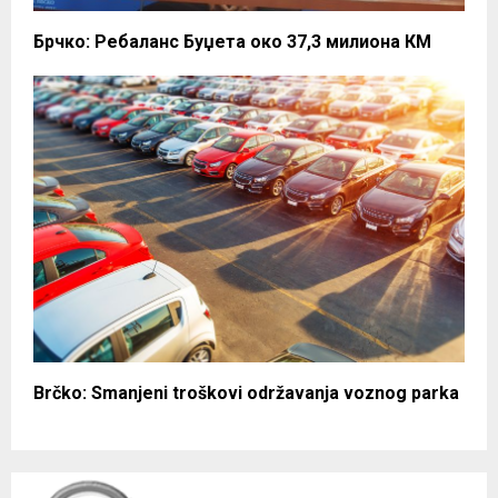
Брчко: Ребаланс Буџета око 37,3 милиона КМ
Brčko: Smanjeni troškovi održavanja voznog parka