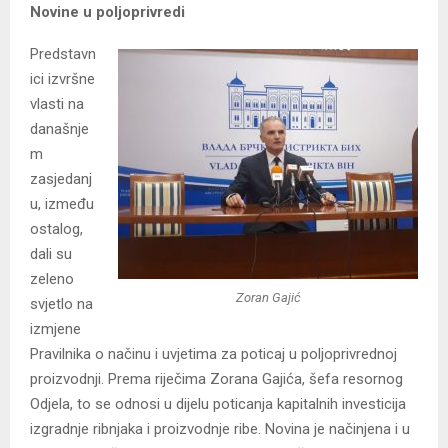
Novine u poljoprivredi
Predstavn
ici izvršne
vlasti na
današnje
m
zasjedanj
u, između
ostalog,
dali su
zeleno
Zoran Gajić
svjetlo na
izmjene
Pravilnika o načinu i uvjetima za poticaj u poljoprivrednoj
proizvodnji. Prema riječima Zorana Gajića, šefa resornog
Odjela, to se odnosi u dijelu poticanja kapitalnih investicija
izgradnje ribnjaka i proizvodnje ribe. Novina je načinjena i u