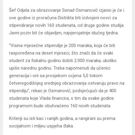
Šef Odjela za obrazovanje Senad Osmanović izjavio je će i
ove godine iz proračuna Distrikta biti izdvojeni novci za
stipendiranje novih 160 studenata, od druge godine studija.
Javni poziv bit će objavljen, najvjerojatnije idućeg tjedna.
“Visina mjesečne stipendije je 200 maraka, koja će biti
raspoređena na deset mjeseci, što znači da će svaki
student za fiskalnu godinu dobiti 2.000 maraka, ukoliko
upiše narednu godinu. Treba napomenuti da učenici
generacija i oni sa prosjekom ocjena 5,0 tokom
četveregodišnjeg srednjeg obrazovanja ostvaruju pravo na
stipendiju”, rekao je Osmanović, podsjećujući da je 400
studenata koje Vlada financira, s tim da svake godine
programom bude obuhvaćeno 160 novih studenata.
Kriteriji su isti kao i ranijih godina, a rangirani su prema
socijalnom i miljeu uspjeha đaka.