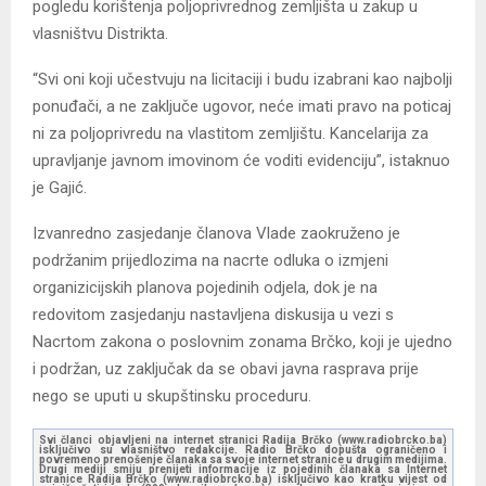
pogledu korištenja poljoprivrednog zemljišta u zakup u
vlasništvu Distrikta.
“Svi oni koji učestvuju na licitaciji i budu izabrani kao najbolji
ponuđači, a ne zaključe ugovor, neće imati pravo na poticaj
ni za poljoprivredu na vlastitom zemljištu. Kancelarija za
upravljanje javnom imovinom će voditi evidenciju”, istaknuo
je Gajić.
Izvanredno zasjedanje članova Vlade zaokruženo je
podržanim prijedlozima na nacrte odluka o izmjeni
organizicijskih planova pojedinih odjela, dok je na
redovitom zasjedanju nastavljena diskusija u vezi s
Nacrtom zakona o poslovnim zonama Brčko, koji je ujedno
i podržan, uz zaključak da se obavi javna rasprava prije
nego se uputi u skupštinsku proceduru.
Svi članci objavljeni na internet stranici Radija Brčko (www.radiobrcko.ba)
isključivo su vlasništvo redakcije. Radio Brčko dopušta ograničeno i
povremeno prenošenje članaka sa svoje internet stranice u drugim medijima.
Drugi mediji smiju prenijeti informacije iz pojedinih članaka sa Internet
stranice Radija Brčko (www.radiobrcko.ba) isključivo kao kratku vijest od