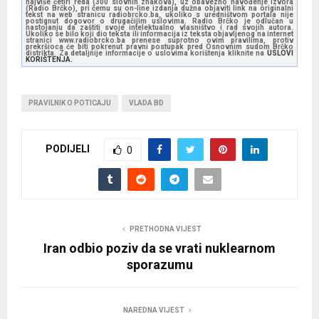
najviše četiri reda (300 slovnih znakova), uz obavezno navođenje izvora
(Radio Brčko), pri čemu su on-line izdanja dužna objaviti link na originalni
tekst na web stranicu radiobrcko.ba, ukoliko s uredništvom portala nije
postignut dogovor o drugačijim uslovima. Radio Brčko je odlučan u
nastojanju da zaštiti svoje intelektualno vlasništvo i rad svojih autora.
Ukoliko se bilo koji dio teksta ili informacija iz teksta objavljenog na internet
stranici www.radiobrcko.ba prenese suprotno ovim pravilima, protiv
prekršioca će biti pokrenut pravni postupak pred Osnovnim sudom Brčko
distrikta. Za detaljnije informacije o uslovima korištenja kliknite na
USLOVI
KORIŠTENJA.
PRAVILNIK O POTICAJU
VLADA BD
PODIJELI
0
PRETHODNA VIJEST
Iran odbio poziv da se vrati nuklearnom
sporazumu
NAREDNA VIJEST