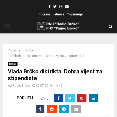
Facebook
Twitter
Instagram
Youtube
Program
Latinica
Ћирилица
PRIMARY
MENU
Početna
Brčko
Vlada Brčko distrikta: Dobra vijest za stipendiste
Brčko
Vlada Brčko distrikta: Dobra vijest za
stipendiste
od
Radio Brčko
10.07.2019 - 13:45
PODIJELI
0