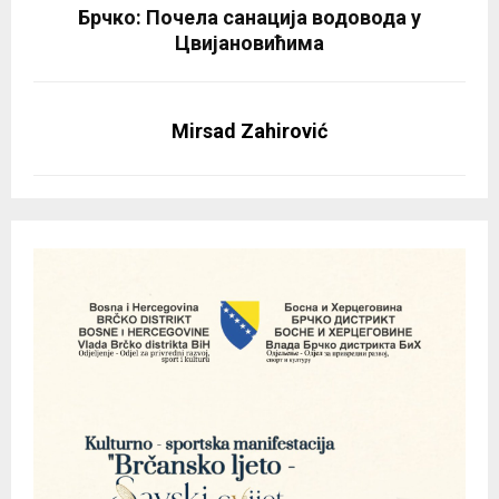
Брчко: Почела санација водовода у
Цвијановићима
Mirsad Zahirović