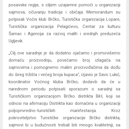
posavske regije, s ciljem uzajamne pomoći u organizaciji
sajmova, očuvanju tradicije i običaja. Memorandum su
potpisali Voćni klub Brčko, Turistička organizacija Lopare,
Turistička organizacija Pelagićevo, Centar za kulturu
Šamac i Agencija za razvoj malih i srednjih preduzeća
Ugljevik.
„Cilj ove saradnje je da dodatno ojačamo i promovišemo
domaću proizvodnju, povećamo broj izlagača na
sajmovima i pomognemo malim proizvođačima da dođu
do šireg tržišta i većeg broja kupaca“, izjavio je Savo Lukić,
koordinator Voćnog kluba Brčko, dodavši da će u
narednom periodu potpisati sporazum o saradnji sa
Turističkom organizacijom Brčko distrikta BiH, koji se
odnosi na afirmaciju Distrikta kao domaćina u organizaciji
poljoprivredno-turističkih manifestacija. Kroz
pokroviteljstvo Turističke organizacije Brčko distrikta,
sajmovi bi u budućnosti trebali biti mnogo kvalitetniji, sa