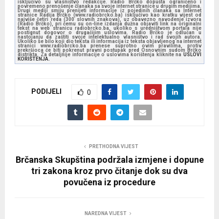
isključivo su vlasništvo redakcije. Radio Brčko dopušta ograničeno i
povremeno prenošenje članaka sa svoje internet stranice u drugim medijima.
Drugi mediji smiju prenijeti informacije iz pojedinih članaka sa Internet
stranice Radija Brčko (www.radiobrcko.ba) isključivo kao kratku vijest od
najviše četiri reda (300 slovnih znakova), uz obavezno navođenje izvora
(Radio Brčko), pri čemu su on-line izdanja dužna objaviti link na originalni
tekst na web stranicu radiobrcko.ba, ukoliko s uredništvom portala nije
postignut dogovor o drugačijim uslovima. Radio Brčko je odlučan u
nastojanju da zaštiti svoje intelektualno vlasništvo i rad svojih autora.
Ukoliko se bilo koji dio teksta ili informacija iz teksta objavljenog na internet
stranici www.radiobrcko.ba prenese suprotno ovim pravilima, protiv
prekršioca će biti pokrenut pravni postupak pred Osnovnim sudom Brčko
distrikta. Za detaljnije informacije o uslovima korištenja kliknite na
USLOVI
KORIŠTENJA.
PODIJELI
0
PRETHODNA VIJEST
Brčanska Skupština podržala izmjene i dopune
tri zakona kroz prvo čitanje dok su dva
povučena iz procedure
NAREDNA VIJEST