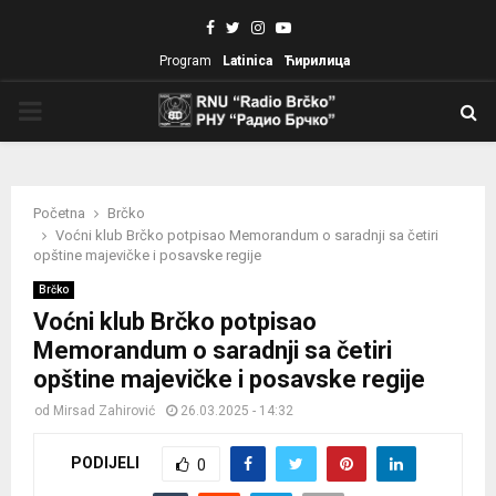
Facebook
Twitter
Instagram
Youtube
Program
Latinica
Ћирилица
PRIMARY
MENU
Početna
Brčko
Voćni klub Brčko potpisao Memorandum o saradnji sa četiri
opštine majevičke i posavske regije
Brčko
Voćni klub Brčko potpisao
Memorandum o saradnji sa četiri
opštine majevičke i posavske regije
od
Mirsad Zahirović
26.03.2025 - 14:32
PODIJELI
0