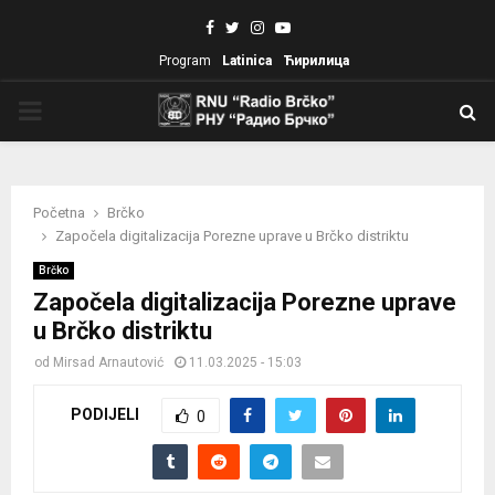
Facebook
Twitter
Instagram
Youtube
Program
Latinica
Ћирилица
PRIMARY
MENU
Početna
Brčko
Započela digitalizacija Porezne uprave u Brčko distriktu
Brčko
Započela digitalizacija Porezne uprave
u Brčko distriktu
od
Mirsad Arnautović
11.03.2025 - 15:03
PODIJELI
0