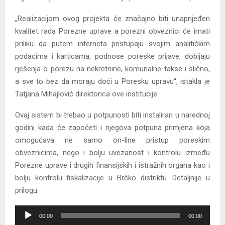
„Realizacijom ovog projekta će značajno biti unaprijeđen
kvalitet rada Porezne uprave a porezni obveznici će imati
priliku da putem interneta pristupaju svojim analitičkim
podacima i karticama, podnose poreske prijave, dobijaju
rješenja o porezu na nekretnine, komunalne takse i slično,
a sve to bez da moraju doći u Poresku upravu“, istakla je
Tatjana Mihajlović direktorica ove institucije.
Ovaj sistem bi trebao u potpunosti biti instaliran u narednoj
godini kada će započeti i njegova potpuna primjena koja
omogućava ne samo on-line pristup poreskim
obveznicima, nego i bolju uvezanost i kontrolu između
Porezne uprave i drugih finansijskih i istražnih organa kao i
bolju kontrolu fiskalizacije u Brčko distriktu. Detaljnije u
prilogu:
A
00:00
00:00
u