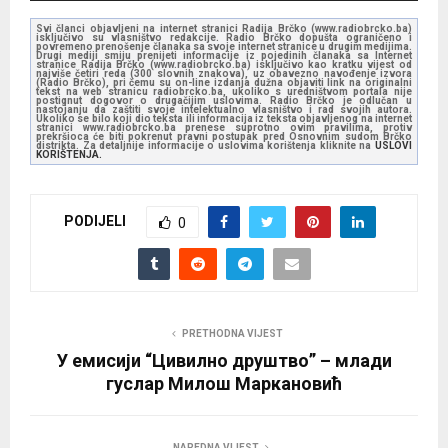
d
Svi članci objavljeni na internet stranici Radija Brčko (www.radiobrcko.ba)
isključivo su vlasništvo redakcije. Radio Brčko dopušta ograničeno i
i
povremeno prenošenje članaka sa svoje internet stranice u drugim medijima.
Drugi mediji smiju prenijeti informacije iz pojedinih članaka sa Internet
stranice Radija Brčko (www.radiobrcko.ba) isključivo kao kratku vijest od
o
najviše četiri reda (300 slovnih znakova), uz obavezno navođenje izvora
(Radio Brčko), pri čemu su on-line izdanja dužna objaviti link na originalni
tekst na web stranicu radiobrcko.ba, ukoliko s uredništvom portala nije
P
postignut dogovor o drugačijim uslovima. Radio Brčko je odlučan u
nastojanju da zaštiti svoje intelektualno vlasništvo i rad svojih autora.
l
Ukoliko se bilo koji dio teksta ili informacija iz teksta objavljenog na internet
stranici www.radiobrcko.ba prenese suprotno ovim pravilima, protiv
prekršioca će biti pokrenut pravni postupak pred Osnovnim sudom Brčko
a
distrikta. Za detaljnije informacije o uslovima korištenja kliknite na
USLOVI
KORIŠTENJA.
y
e
PODIJELI
r
0
PRETHODNA VIJEST
У емисији “Цивилно друштво” – млади
гуслар Милош Маркановић
NAREDNA VIJEST