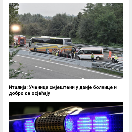
Италија: Ученици смјештени у двије болнице и
добро се осјећају