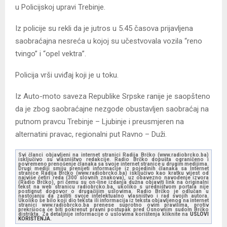
u Policijskoj upravi Trebinje.
Iz policije su rekli da je jutros u 5.45 časova prijavljena
saobraćajna nesreća u kojoj su učestvovala vozila “reno
tvingo” i “opel vektra”.
Policija vrši uviđaj koji je u toku.
Iz Auto-moto saveza Republike Srpske ranije je saopšteno
da je zbog saobraćajne nezgode obustavljen saobraćaj na
putnom pravcu Trebinje – Ljubinje i preusmjeren na
alternatini pravac, regionalni put Ravno – Duži.
Svi članci objavljeni na internet stranici Radija Brčko (www.radiobrcko.ba)
isključivo su vlasništvo redakcije. Radio Brčko dopušta ograničeno i
povremeno prenošenje članaka sa svoje internet stranice u drugim medijima.
Drugi mediji smiju prenijeti informacije iz pojedinih članaka sa Internet
stranice Radija Brčko (www.radiobrcko.ba) isključivo kao kratku vijest od
najviše četiri reda (300 slovnih znakova), uz obavezno navođenje izvora
(Radio Brčko), pri čemu su on-line izdanja dužna objaviti link na originalni
tekst na web stranicu radiobrcko.ba, ukoliko s uredništvom portala nije
postignut dogovor o drugačijim uslovima. Radio Brčko je odlučan u
nastojanju da zaštiti svoje intelektualno vlasništvo i rad svojih autora.
Ukoliko se bilo koji dio teksta ili informacija iz teksta objavljenog na internet
stranici www.radiobrcko.ba prenese suprotno ovim pravilima, protiv
prekršioca će biti pokrenut pravni postupak pred Osnovnim sudom Brčko
distrikta. Za detaljnije informacije o uslovima korištenja kliknite na
USLOVI
KORIŠTENJA.