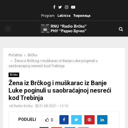
Facebook
Twitter
Instagram
Youtube
Program
Latinica
Ћирилица
PRIMARY
MENU
Početna
Brčko
Žena iz Brčkog i muškarac iz Banje Luke poginuli u
saobraćajnoj nesreći kod Trebinja
Brčko
Žena iz Brčkog i muškarac iz Banje
Luke poginuli u saobraćajnoj nesreći
kod Trebinja
od
Radio Brčko
21.08.2021 - 12:10
PODIJELI
0