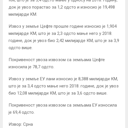
док је увоз порастао за 1,2 одсто и износио је 19,498
милијарди КМ.
Извоз у земље Цефте прошле године износио је 1,904
милијарде КМ, што је за 2,3 одсто мање него у 2018.
године, док је увоз био 2,42 милијарде КМ, што је за 3,9
одсто више.
Покривеност увоза извозом са земљама Цефте
износила је 78,7 одсто.
Извоз у земље ЕУ лани износио је 8,388 милијарди КМ,
што је за 3,4 одсто мање него 2018. године, док је увоз
био 12,08 милијарди КМ, што је за 3,6 одсто више.
Покривеност увоза извозом са земљама ЕУ износила
је 69,4 одсто.
Извор: Срна