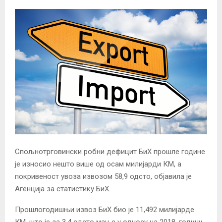
Спољнотрговински робни дефицит БиХ прошле године
је износио нешто више од осам милијарди КМ, а
покривеност увоза извозом 58,9 одсто, објавила је
Агенција за статистику БиХ.
Прошлогодишњи извоз БиХ био је 11,492 милијарде
КМ, што је за 3,4 одсто мање у односу на 2018. годину,