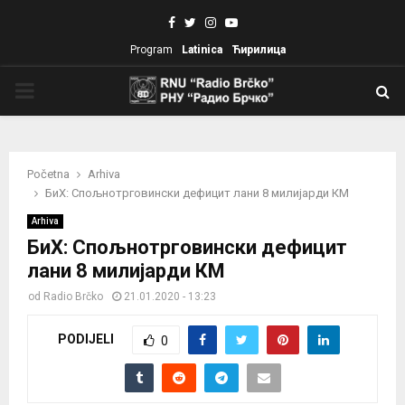
Facebook
Twitter
Instagram
Youtube
Program
Latinica
Ћирилица
PRIMARY
MENU
Početna
Arhiva
БиХ: Спољнотрговински дефицит лани 8 милијарди КМ
Arhiva
БиХ: Спољнотрговински дефицит
лани 8 милијарди КМ
od
Radio Brčko
21.01.2020 - 13:23
PODIJELI
0