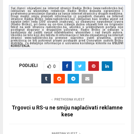
Svi članci objavljeni na internet stranici Radija Brčko (www.radiobrcko.ba)
isključivo su vlasništvo redakcije. Radio Brčko dopušta ograničeno i
povremeno prenošenje članaka sa svoje internet stranice u drugim medijima.
Drugi mediji smiju prenijeti informacije iz pojedinih članaka sa Internet
stranice Radija Brčko (www.radiobrcko.ba) isključivo kao kratku vijest od
najviše četiri reda (300 slovnih znakova), uz obavezno navođenje izvora
(Radio Brčko), pri čemu su on-line izdanja dužna objaviti link na originalni
tekst na web stranicu radiobrcko.ba, ukoliko s uredništvom portala nije
postignut dogovor o drugačijim uslovima. Radio Brčko je odlučan u
nastojanju da zaštiti svoje intelektualno vlasništvo i rad svojih autora.
Ukoliko se bilo koji dio teksta ili informacija iz teksta objavljenog na internet
stranici www.radiobrcko.ba prenese suprotno ovim pravilima, protiv
prekršioca će biti pokrenut pravni postupak pred Osnovnim sudom Brčko
distrikta. Za detaljnije informacije o uslovima korištenja kliknite na
USLOVI
KORIŠTENJA.
PODIJELI
0
PRETHODNA VIJEST
Trgovci u RS-u ne smiju naplaćivati reklamne
kese
NAREDNA VIJEST