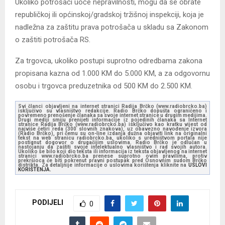
Ukoliko potrošači uoče nepravilnosti, mogu da se obrate
republičkoj ili općinskoj/gradskoj tržišnoj inspekciji, koja je
nadležna za zaštitu prava potrošača u skladu sa Zakonom
o zaštiti potrošača RS.
Za trgovca, ukoliko postupi suprotno odredbama zakona
propisana kazna od 1.000 KM do 5.000 KM, a za odgovornu
osobu i trgovca preduzetnika od 500 KM do 2.500 KM.
Svi članci objavljeni na internet stranici Radija Brčko (www.radiobrcko.ba)
isključivo su vlasništvo redakcije. Radio Brčko dopušta ograničeno i
povremeno prenošenje članaka sa svoje internet stranice u drugim medijima.
Drugi mediji smiju prenijeti informacije iz pojedinih članaka sa Internet
stranice Radija Brčko (www.radiobrcko.ba) isključivo kao kratku vijest od
najviše četiri reda (300 slovnih znakova), uz obavezno navođenje izvora
(Radio Brčko), pri čemu su on-line izdanja dužna objaviti link na originalni
tekst na web stranicu radiobrcko.ba, ukoliko s uredništvom portala nije
postignut dogovor o drugačijim uslovima. Radio Brčko je odlučan u
nastojanju da zaštiti svoje intelektualno vlasništvo i rad svojih autora.
Ukoliko se bilo koji dio teksta ili informacija iz teksta objavljenog na internet
stranici www.radiobrcko.ba prenese suprotno ovim pravilima, protiv
prekršioca će biti pokrenut pravni postupak pred Osnovnim sudom Brčko
distrikta. Za detaljnije informacije o uslovima korištenja kliknite na
USLOVI
KORIŠTENJA.
PODIJELI
0