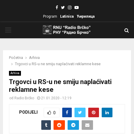
Facebook
Twitter
Instagram
Youtube
Program
Latinica
Ћирилица
PRIMARY
MENU
Početna
Arhiva
Trgovci u RS-u ne smiju naplaćivati reklamne kese
Arhiva
Trgovci u RS-u ne smiju naplaćivati
reklamne kese
od
Radio Brčko
21.01.2020 - 12:19
PODIJELI
0