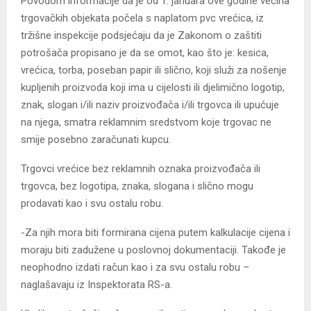
Povodom informacije da je od 1. januara ove godine većina
trgovačkih objekata počela s naplatom pvc vrećica, iz
tržišne inspekcije podsjećaju da je Zakonom o zaštiti
potrošača propisano je da se omot, kao što je: kesica,
vrećica, torba, poseban papir ili slično, koji služi za nošenje
kupljenih proizvoda koji ima u cijelosti ili djelimično logotip,
znak, slogan i/ili naziv proizvođača i/ili trgovca ili upućuje
na njega, smatra reklamnim sredstvom koje trgovac ne
smije posebno zaračunati kupcu.
Trgovci vrećice bez reklamnih oznaka proizvođača ili
trgovca, bez logotipa, znaka, slogana i slično mogu
prodavati kao i svu ostalu robu.
-Za njih mora biti formirana cijena putem kalkulacije cijena i
moraju biti zadužene u poslovnoj dokumentaciji. Takođe je
neophodno izdati račun kao i za svu ostalu robu –
naglašavaju iz Inspektorata RS-a.