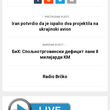
PRETHODNA VIJEST
Iran potvrdio da je ispalio dva projektila na
ukrajinski avion
NAREDNA VIJEST
БиХ: Спољнотрговински дефицит лани 8
милијарди КМ
Radio Brčko