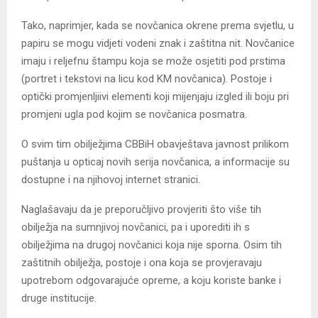
Tako, naprimjer, kada se novčanica okrene prema svjetlu, u
papiru se mogu vidjeti vodeni znak i zaštitna nit. Novčanice
imaju i reljefnu štampu koja se može osjetiti pod prstima
(portret i tekstovi na licu kod KM novčanica). Postoje i
optički promjenljiivi elementi koji mijenjaju izgled ili boju pri
promjeni ugla pod kojim se novčanica posmatra.
O svim tim obilježjima CBBiH obavještava javnost prilikom
puštanja u opticaj novih serija novčanica, a informacije su
dostupne i na njihovoj internet stranici.
Naglašavaju da je preporučljivo provjeriti što više tih
obilježja na sumnjivoj novčanici, pa i uporediti ih s
obilježjima na drugoj novčanici koja nije sporna. Osim tih
zaštitnih obilježja, postoje i ona koja se provjeravaju
upotrebom odgovarajuće opreme, a koju koriste banke i
druge institucije.