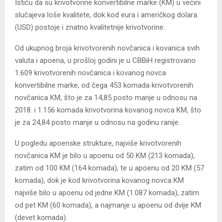
Ističu da su krivotvorine konvertibilne marke (KM) u većini
slučajeva loše kvalitete, dok kod eura i američkog dolara
(USD) postoje i znatno kvalitetnije krivotvorine.
Od ukupnog broja krivotvorenih novčanica i kovanica svih
valuta i apoena, u prošloj godini je u CBBiH registrovano
1.609 krivotvorenih novčanica i kovanog novca
konvertibilne marke, od čega 453 komada krivotvorenih
novčanica KM, što je za 14,85 posto manje u odnosu na
2018. i 1.156 komada krivotvorina kovanog novca KM, što
je za 24,84 posto manje u odnosu na godinu ranije.
U pogledu apoenske strukture, najviše krivotvorenih
novčanica KM je bilo u apoenu od 50 KM (213 komada),
zatim od 100 KM (164 komada), te u apoenu od 20 KM (57
komada), dok je kod krivotvorina kovanog novca KM
najviše bilo u apoenu od jedne KM (1.087 komada), zatim
od pet KM (60 komada), a najmanje u apoenu od dvije KM
(devet komada).