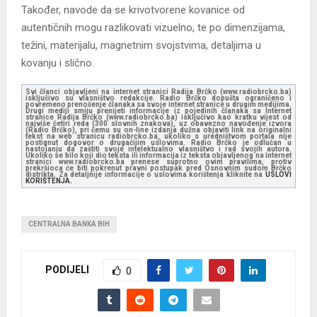
Također, navode da se krivotvorene kovanice od
autentičnih mogu razlikovati vizuelno, te po dimenzijama,
težini, materijalu, magnetnim svojstvima, detaljima u
kovanju i slično.
Svi članci objavljeni na internet stranici Radija Brčko (www.radiobrcko.ba)
isključivo su vlasništvo redakcije. Radio Brčko dopušta ograničeno i
povremeno prenošenje članaka sa svoje internet stranice u drugim medijima.
Drugi mediji smiju prenijeti informacije iz pojedinih članaka sa Internet
stranice Radija Brčko (www.radiobrcko.ba) isključivo kao kratku vijest od
najviše četiri reda (300 slovnih znakova), uz obavezno navođenje izvora
(Radio Brčko), pri čemu su on-line izdanja dužna objaviti link na originalni
tekst na web stranicu radiobrcko.ba, ukoliko s uredništvom portala nije
postignut dogovor o drugačijim uslovima. Radio Brčko je odlučan u
nastojanju da zaštiti svoje intelektualno vlasništvo i rad svojih autora.
Ukoliko se bilo koji dio teksta ili informacija iz teksta objavljenog na internet
stranici www.radiobrcko.ba prenese suprotno ovim pravilima, protiv
prekršioca će biti pokrenut pravni postupak pred Osnovnim sudom Brčko
distrikta. Za detaljnije informacije o uslovima korištenja kliknite na
USLOVI
KORIŠTENJA.
CENTRALNA BANKA BIH
PODIJELI
0