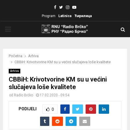
Facebook
Twitter
Instagram
Youtube
Program
Latinica
Ћирилица
PRIMARY
MENU
Početna
Arhiva
CBBiH: Krivotvorine KM su u većini slučajeva loše kvalitete
Arhiva
CBBiH: Krivotvorine KM su u većini
slučajeva loše kvalitete
od
Radio Brčko
17.02.2020 - 09:54
PODIJELI
0