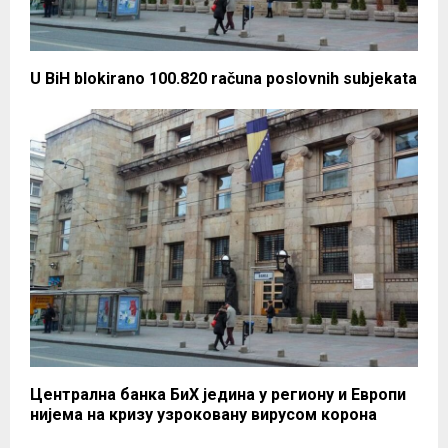
U BiH blokirano 100.820 računa poslovnih subjekata
Централна банка БиХ једина у региону и Европи
нијема на кризу узроковану вирусом корона