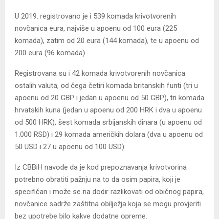
U 2019. registrovano je i 539 komada krivotvorenih
novčanica eura, najviše u apoenu od 100 eura (225
komada), zatim od 20 eura (144 komada), te u apoenu od
200 eura (96 komada).
Registrovana su i 42 komada krivotvorenih novčanica
ostalih valuta, od čega četiri komada britanskih funti (tri u
apoenu od 20 GBP i jedan u apoenu od 50 GBP), tri komada
hrvatskih kuna (jedan u apoenu od 200 HRK i dva u apoenu
od 500 HRK), šest komada srbijanskih dinara (u apoenu od
1.000 RSD) i 29 komada američkih dolara (dva u apoenu od
50 USD i 27 u apoenu od 100 USD).
Iz CBBiH navode da je kod prepoznavanja krivotvorina
potrebno obratiti pažnju na to da osim papira, koji je
specifičan i može se na dodir razlikovati od običnog papira,
novčanice sadrže zaštitna obilježja koja se mogu provjeriti
bez upotrebe bilo kakve dodatne opreme.