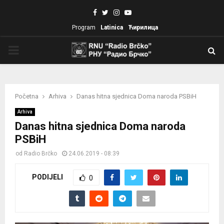
Facebook
Twitter
Instagram
Youtube
Program
Latinica
Ћирилица
PRIMARY
MENU
Početna
Arhiva
Danas hitna sjednica Doma naroda PSBiH
Arhiva
Danas hitna sjednica Doma naroda
PSBiH
od
Radio Brčko
24.06.2019 - 08:39
PODIJELI
0