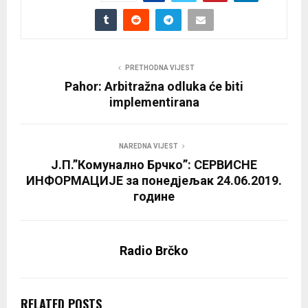
PRETHODNA VIJEST
Pahor: Arbitražna odluka će biti
implementirana
NAREDNA VIJEST
Ј.П.”Комунално Брчко”: СЕРВИСНЕ
ИНФОРМАЦИЈЕ за понедјељак 24.06.2019.
године
Radio Brčko
RELATED POSTS