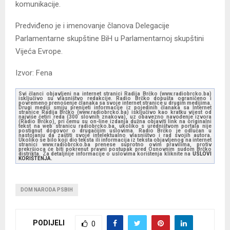
komunikacije.
Predviđeno je i imenovanje članova Delegacije
Parlamentarne skupštine BiH u Parlamentarnoj skupštini
Vijeća Evrope.
Izvor: Fena
Svi članci objavljeni na internet stranici Radija Brčko (www.radiobrcko.ba)
isključivo su vlasništvo redakcije. Radio Brčko dopušta ograničeno i
povremeno prenošenje članaka sa svoje internet stranice u drugim medijima.
Drugi mediji smiju prenijeti informacije iz pojedinih članaka sa Internet
stranice Radija Brčko (www.radiobrcko.ba) isključivo kao kratku vijest od
najviše četiri reda (300 slovnih znakova), uz obavezno navođenje izvora
(Radio Brčko), pri čemu su on-line izdanja dužna objaviti link na originalni
tekst na web stranicu radiobrcko.ba, ukoliko s uredništvom portala nije
postignut dogovor o drugačijim uslovima. Radio Brčko je odlučan u
nastojanju da zaštiti svoje intelektualno vlasništvo i rad svojih autora.
Ukoliko se bilo koji dio teksta ili informacija iz teksta objavljenog na internet
stranici www.radiobrcko.ba prenese suprotno ovim pravilima, protiv
prekršioca će biti pokrenut pravni postupak pred Osnovnim sudom Brčko
distrikta. Za detaljnije informacije o uslovima korištenja kliknite na
USLOVI
KORIŠTENJA.
DOM NARODA PSBIH
PODIJELI
0