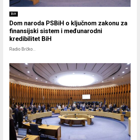
BiH
Dom naroda PSBiH o ključnom zakonu za
finansijski sistem i međunarodni
kredibilitet BiH
Radio Brčko...