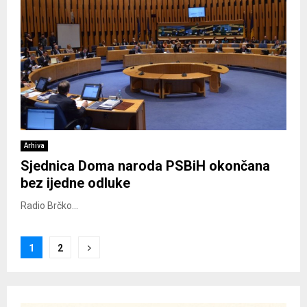
Arhiva
Sjednica Doma naroda PSBiH okončana
bez ijedne odluke
Radio Brčko...
Posts
1
2
pagination