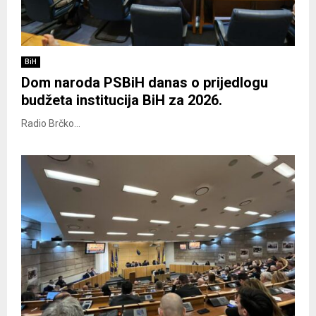
BiH
Dom naroda PSBiH danas o prijedlogu
budžeta institucija BiH za 2026.
Radio Brčko...