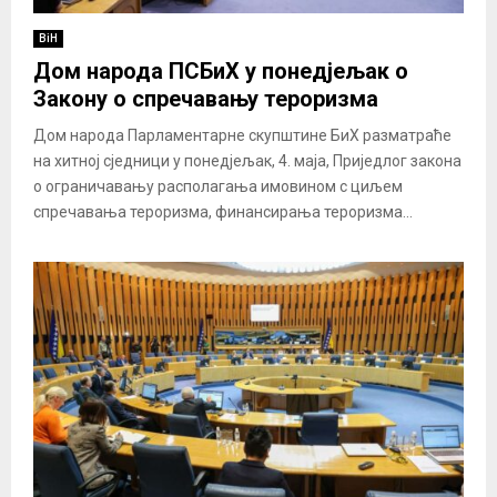
BiH
Дом народа ПСБиХ у понед‌јељак о
Закону о спречавању тероризма
Дом народа Парламентарне скупштине БиХ разматраће
на хитној сједници у понед‌јељак, 4. маја, Приједлог закона
о ограничавању располагања имовином с циљем
спречавања тероризма, финансирања тероризма...