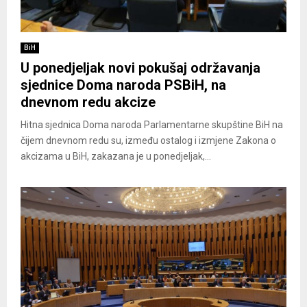
BiH
U ponedjeljak novi pokušaj održavanja
sjednice Doma naroda PSBiH, na
dnevnom redu akcize
Hitna sjednica Doma naroda Parlamentarne skupštine BiH na
čijem dnevnom redu su, između ostalog i izmjene Zakona o
akcizama u BiH, zakazana je u ponedjeljak,...