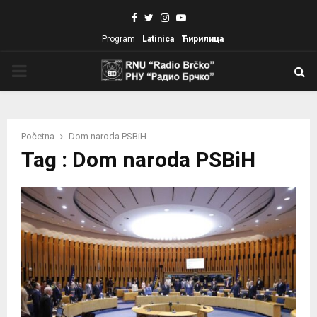
Facebook
Twitter
Instagram
Youtube
Program
Latinica
Ћирилица
PRIMARY
MENU
Početna
Dom naroda PSBiH
Tag : Dom naroda PSBiH