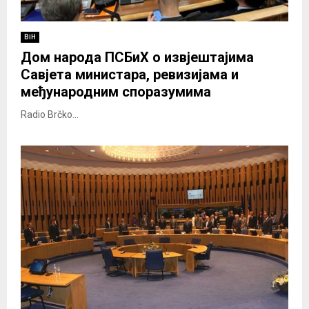
BiH
Дом народа ПСБиХ о извјештајима
Савјета министара, ревизијама и
међународним споразумима
Radio Brčko...