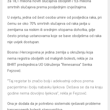
za 18,1 miliona novih slučajeva oboljelih i 9,6 miliona
smrtnih slučajeva prema posljednjim izvještajima.
U svijetu, jedna od šest osoba umire od posljedica raka, pri
čemu se oko 70% smrtnih slučajeva od raka javlja u
zemljama sa niskim ili srednjim stopama dohotka, gdje
često pristup ustanovama koje se bave oboljelima od raka
nije uvijek dostupan.
Bosna i Hercegovina je jedina zemlja u okruženju koja
nema registra oboljelih od malignih bolesti, rekla je za
BHRT predsjednica UO Udruženja “Renesansa” Senka
Fejzović.
“
Taj registar bi značio bolji i adekvatniji odnos prema
pacijentima i bolju nabavku lijekova. Dešava se da na kraju
godine nema dovoljno lijekova”, rekla je Fejzović.
Ona je dodala da je potrebno sistemski rješavati probleme
kancerogenih bolesti stanovništva.