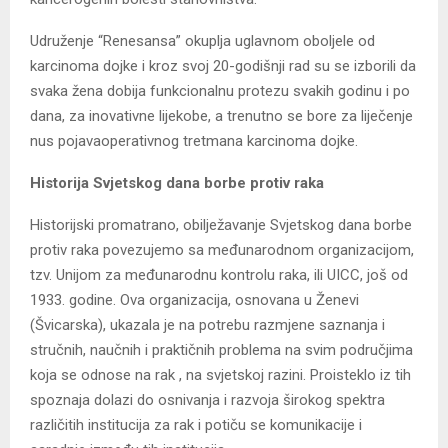
Udruženje “Renesansa” okuplja uglavnom oboljele od
karcinoma dojke i kroz svoj 20-godišnji rad su se izborili da
svaka žena dobija funkcionalnu protezu svakih godinu i po
dana, za inovativne lijekobe, a trenutno se bore za liječenje
nus pojavaoperativnog tretmana karcinoma dojke.
Historija Svjetskog dana borbe protiv raka
Historijski promatrano, obilježavanje Svjetskog dana borbe
protiv raka povezujemo sa međunarodnom organizacijom,
tzv. Unijom za međunarodnu kontrolu raka, ili UICC, još od
1933. godine. Ova organizacija, osnovana u Ženevi
(Švicarska), ukazala je na potrebu razmjene saznanja i
stručnih, naučnih i praktičnih problema na svim područjima
koja se odnose na rak , na svjetskoj razini. Proisteklo iz tih
spoznaja dolazi do osnivanja i razvoja širokog spektra
različitih institucija za rak i potiču se komunikacije i