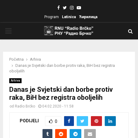
Facebook
Twitter
Instagram
Youtube
Program
Latinica
Ћирилица
PRIMARY
MENU
Početna
Arhiva
Danas je Svjetski dan borbe protiv raka, BiH bez registra
oboljelih
Arhiva
Danas je Svjetski dan borbe protiv
raka, BiH bez registra oboljelih
od
Radio Brčko
04.02.2020 - 11:58
PODIJELI
0