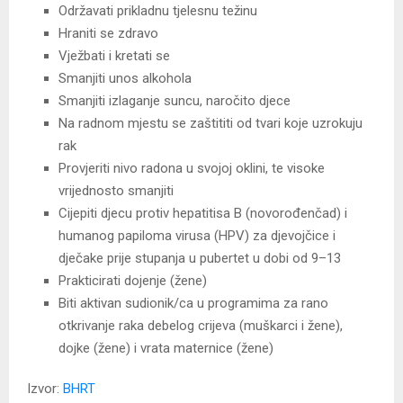
Održavati prikladnu tjelesnu težinu
Hraniti se zdravo
Vježbati i kretati se
Smanjiti unos alkohola
Smanjiti izlaganje suncu, naročito djece
Na radnom mjestu se zaštititi od tvari koje uzrokuju
rak
Provjeriti nivo radona u svojoj oklini, te visoke
vrijednosto smanjiti
Cijepiti djecu protiv hepatitisa B (novorođenčad) i
humanog papiloma virusa (HPV) za djevojčice i
dječake prije stupanja u pubertet u dobi od 9–13
Prakticirati dojenje (žene)
Biti aktivan sudionik/ca u programima za rano
otkrivanje raka debelog crijeva (muškarci i žene),
dojke (žene) i vrata maternice (žene)
Izvor:
BHRT