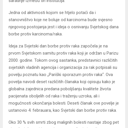
saradnje između tih institucija.
Jedna od aktivnosti kojom se htjelo potaći da i
stanovništvo koje ne boluje od karcinoma bude svjesno
njegovog postojanja jest i ideja o osnivanju Svjetskog dana
borbe protiv karcinoma/raka.
Ideja za Svjetski dan borbe protiv raka započela je na
prvom Svjetskom samitu protiv raka koji je održan u Parizu
2000. godine. Tokom ovog sastanka, predstavnici različitih
svjetskih vladinih agencija i organizacija za rak potpisali su
povelju poznatu kao „Pariški sporazum protiv raka“. Ova
povelja navodi deset različitih članaka koji opisuju kako je
globalna zajednica predana poboljšanju kvalitete života
pacijenata oboljelih od raka i traženju uzroka, ali i
mogućnosti okončanja bolesti. Deseti članak ove povelje je
ustanovio 4. febrauara, kao Svjetski dan borbe protiv raka.
Oko 30 % svih smrti zbog malignih bolesti nastaje zbog pet