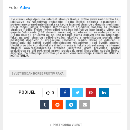
Foto:
Adiva
Svi članci objavljeni na internet stranici Radija Brčko (www.radiobrcko.ba)
isključivo su vlasništvo redakcije. Radio Brčko dopušta ograničeno i
povremeno prenošenje članaka sa svoje internet stranice u drugim medijima.
Drugi mediji smiju prenijeti informacije iz pojedinih članaka sa Internet
stranice Radija Brčko (www.radiobrcko.ba) isključivo kao kratku vijest od
najviše četiri reda (300 slovnih znakova), uz obavezno navođenje izvora
(Radio Brčko), pri čemu su on-line izdanja dužna objaviti link na originalni
tekst na web stranicu radiobrcko.ba, ukoliko s uredništvom portala nije
postignut dogovor o drugačijim uslovima. Radio Brčko je odlučan u
nastojanju da zaštiti svoje intelektualno vlasništvo i rad svojih autora.
Ukoliko se bilo koji dio teksta ili informacija iz teksta objavljenog na internet
stranici www.radiobrcko.ba prenese suprotno ovim pravilima, protiv
prekršioca će biti pokrenut pravni postupak pred Osnovnim sudom Brčko
distrikta. Za detaljnije informacije o uslovima korištenja kliknite na
USLOVI
KORIŠTENJA.
SVJETSKI DAN BORBE PROTIV RAKA
PODIJELI
0
PRETHODNA VIJEST