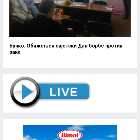
Брчко: Обижељен свјетски Дан борбе против
рака