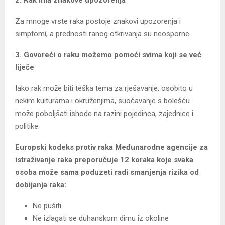
2. Rak ima znakove upozorenja
Za mnoge vrste raka postoje znakovi upozorenja i
simptomi, a prednosti ranog otkrivanja su neosporne.
3. Govoreći o raku možemo pomoći svima koji se već
liječe
Iako rak može biti teška tema za rješavanje, osobito u
nekim kulturama i okruženjima, suočavanje s bolešću
može poboljšati ishode na razini pojedinca, zajednice i
politike.
Europski kodeks protiv raka Međunarodne agencije za
istraživanje raka preporučuje 12 koraka koje svaka
osoba može sama poduzeti radi smanjenja rizika od
dobijanja raka:
Ne pušiti
Ne izlagati se duhanskom dimu iz okoline