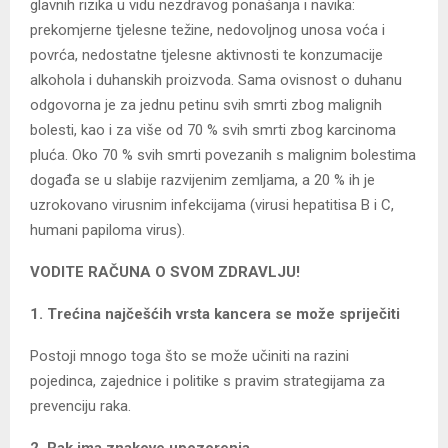
glavnih rizika u vidu nezdravog ponašanja i navika:
prekomjerne tjelesne težine, nedovoljnog unosa voća i
povrća, nedostatne tjelesne aktivnosti te konzumacije
alkohola i duhanskih proizvoda. Sama ovisnost o duhanu
odgovorna je za jednu petinu svih smrti zbog malignih
bolesti, kao i za više od 70 % svih smrti zbog karcinoma
pluća. Oko 70 % svih smrti povezanih s malignim bolestima
događa se u slabije razvijenim zemljama, a 20 % ih je
uzrokovano virusnim infekcijama (virusi hepatitisa B i C,
humani papiloma virus).
VODITE RAČUNA O SVOM ZDRAVLJU!
1. Trećina najčešćih vrsta kancera se može spriječiti
Postoji mnogo toga što se može učiniti na razini
pojedinca, zajednice i politike s pravim strategijama za
prevenciju raka.