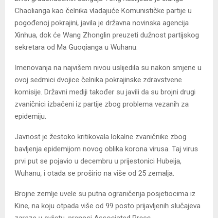
Chaolianga kao čelnika vladajuće Komunističke partije u
pogođenoj pokrajini, javila je državna novinska agencija
Xinhua, dok će Wang Zhonglin preuzeti dužnost partijskog
sekretara od Ma Guoqianga u Wuhanu.
Imenovanja na najvišem nivou uslijedila su nakon smjene u
ovoj sedmici dvojice čelnika pokrajinske zdravstvene
komisije. Državni mediji također su javili da su brojni drugi
zvaničnici izbačeni iz partije zbog problema vezanih za
epidemiju.
Javnost je žestoko kritikovala lokalne zvaničnike zbog
bavljenja epidemijom novog oblika korona virusa. Taj virus
prvi put se pojavio u decembru u prijestonici Hubeija,
Wuhanu, i otada se proširio na više od 25 zemalja.
Brojne zemlje uvele su putna ograničenja posjetiocima iz
Kine, na koju otpada više od 99 posto prijavljenih slučajeva