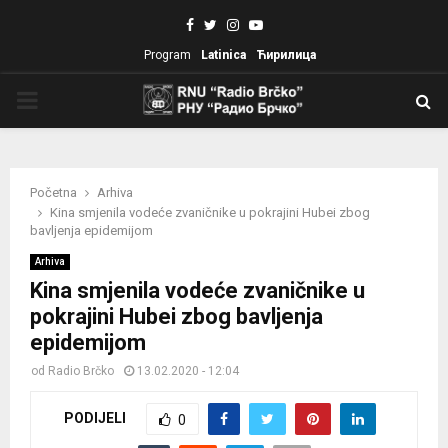
Facebook
Twitter
Instagram
Youtube
Program
Latinica
Ћирилица
PRIMARY
MENU
Početna
Arhiva
Kina smjenila vodeće zvaničnike u pokrajini Hubei zbog
bavljenja epidemijom
Arhiva
Kina smjenila vodeće zvaničnike u
pokrajini Hubei zbog bavljenja
epidemijom
od
Radio Brčko
13.02.2020 - 12:04
PODIJELI
0