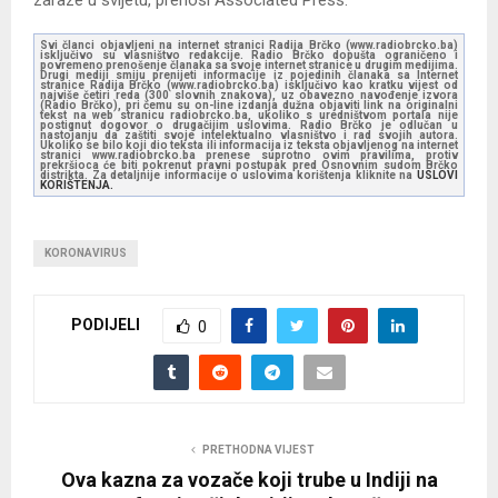
zaraze u svijetu, prenosi Associated Press.
Svi članci objavljeni na internet stranici Radija Brčko (www.radiobrcko.ba)
isključivo su vlasništvo redakcije. Radio Brčko dopušta ograničeno i
povremeno prenošenje članaka sa svoje internet stranice u drugim medijima.
Drugi mediji smiju prenijeti informacije iz pojedinih članaka sa Internet
stranice Radija Brčko (www.radiobrcko.ba) isključivo kao kratku vijest od
najviše četiri reda (300 slovnih znakova), uz obavezno navođenje izvora
(Radio Brčko), pri čemu su on-line izdanja dužna objaviti link na originalni
tekst na web stranicu radiobrcko.ba, ukoliko s uredništvom portala nije
postignut dogovor o drugačijim uslovima. Radio Brčko je odlučan u
nastojanju da zaštiti svoje intelektualno vlasništvo i rad svojih autora.
Ukoliko se bilo koji dio teksta ili informacija iz teksta objavljenog na internet
stranici www.radiobrcko.ba prenese suprotno ovim pravilima, protiv
prekršioca će biti pokrenut pravni postupak pred Osnovnim sudom Brčko
distrikta. Za detaljnije informacije o uslovima korištenja kliknite na
USLOVI
KORIŠTENJA.
KORONAVIRUS
PODIJELI
0
PRETHODNA VIJEST
Ova kazna za vozače koji trube u Indiji na