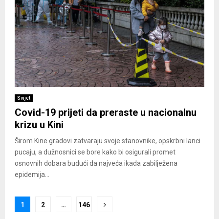
Svijet
Covid-19 prijeti da preraste u nacionalnu
krizu u Kini
Širom Kine gradovi zatvaraju svoje stanovnike, opskrbni lanci
pucaju, a dužnosnici se bore kako bi osigurali promet
osnovnih dobara budući da najveća ikada zabilježena
epidemija...
Posts
1
2
…
146