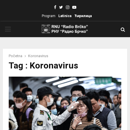
Facebook
Twitter
Instagram
Youtube
Program
Latinica
Ћирилица
PRIMARY
MENU
Početna
Koronavirus
Tag : Koronavirus