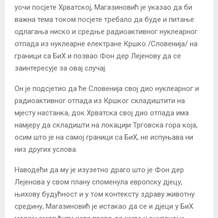
уочи посјете Хрватској, Магазиновић је указао да би
важна тема током посјете требало да буде и питање
одлагања ниско и средње радиоактивног нуклеарног
отпада из нуклеарне електране Кршко /Словенија/ на
граници са БиХ и позвао Фон дер Лејенову да се
заинтересује за овај случај.
Он је подсјетио да ће Словенија свој дио нуклеарног и
радиоактивног отпада из Кршког складиштити на
мјесту настанка, док Хрватска свој дио отпада има
намјеру да складишти на локацији Трговска гора која,
осим што је на самој граници са БиХ, не испуњава ни
низ других услова.
Наводећи да му је изузетно драго што је Фон дер
Лејенова у свом плану споменула европску дјецу,
њихову будућност и у том контексту здраву животну
средину, Магазиновић је истакао да се и дјеци у БиХ