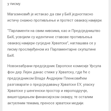
у писму.
Магазиновић је истакао да сви у БиХ једногласно
истичу снажно противљење и протест оваквој намјери.
“Парламенти на свим нивоима, као и Предсједништво
БиХ, усвојили су идентичне ставове противљења
оваквој намјери сусједне Хрватске”, наглашава се у
писму прослијеђеном из Парламентарне скупштине
БиХ.
Новоизабрани предсједник Европске комисије Урсула
фон дер Лејен данас стиже у Хрватску, гдје ће с
предсједником Владе Андрејем Пленковићем
разговарати о предсједавању Хрватске ЕУ, уласку
Хрватске у шенгенски простор и европодручје,
вишегодишњем финансијском оквиру, те осталим
актуелним темама, преносе хрватски медији.