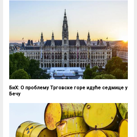
БиХ: О проблему Трговске горе идуће седмице у
Бечу