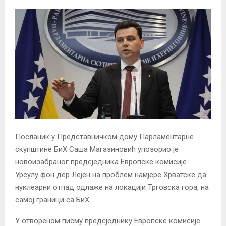
Посланик у Представничком дому Парламентарне
скупштине БиХ Саша Магазиновић упозорио је
новоизабраног предсједника Европске комисије
Урсулу фон дер Лејен на проблем намјере Хрватске да
нуклеарни отпад одлаже на локацији Трговска гора, на
самој граници са БиХ.
У отвореном писму предсједнику Европске комисије