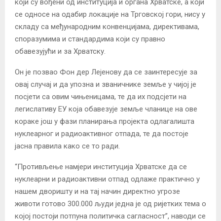
који су вођени од институција и органа Хрватске, а који
се односе на одабир локације на Трговској гори, нису у
складу са међународним конвенцијама, директивама,
споразумима и стандардима који су правно
обавезујући и за Хрватску.
Он је позвао Фон дер Лејенову да се заинтересује за
овај случај и да упозна и званичнике земље у чијој је
посјети са овим чињеницама, те да их подсјети на
легислативу ЕУ која обавезује земље чланице на ове
кораке још у фази планирања пројекта одлагалишта
нуклеарног и радиоактивног отпада, те да постоје
јасна правила како се то ради.
“Противљење намјери институција Хрватске да се
нуклеарни и радиоактивни отпад одлаже практично у
нашем дворишту и на тај начин директно угрозе
животи готово 300.000 људи једна је од ријетких тема о
којој постоји потпуна политичка сагласност”, наводи се