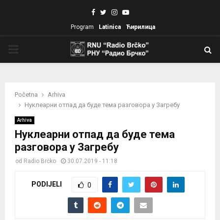
Facebook
Twitter
Instagram
Youtube
Program
Latinica
Ћирилица
PRIMARY
MENU
Početna
Arhiva
Нуклеарни отпад да буде тема разговора у Загребу
Arhiva
Нуклеарни отпад да буде тема
разговора у Загребу
od
Radio Brčko
30.07.2019 - 11:18
PODIJELI
0