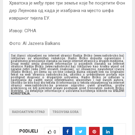
Хрватска је међу прве три земље које ће посјетити Фон
дер Лејенова од када је изабрана на мјесто шефа
извршног тијела ЕУ.
Извор: СРНА
Фото: Al Jazeera Balkans
Svi članci objavljeni na internet stranici Radija Brčko (www.radiobrcko.ba)
isključivo su vlasništvo redakcije. Radio Brčko dopušta ograničeno i
povremeno prenošenje članaka sa svoje internet stranice u drugim medijima.
Drugi mediji smiju prenijeti informacije iz pojedinih članaka sa Internet
stranice Radija Brčko (www.radiobrcko.ba) isključivo kao kratku vijest od
najviše četiri reda (300 slovnih znakova), uz obavezno navođenje izvora
(Radio Brčko), pri čemu su on-line izdanja dužna objaviti link na originalni
tekst na web stranicu radiobrcko.ba, ukoliko s uredništvom portala nije
postignut dogovor o drugačijim uslovima. Radio Brčko je odlučan u
nastojanju da zaštiti svoje intelektualno vlasništvo i rad svojih autora.
Ukoliko se bilo koji dio teksta ili informacija iz teksta objavljenog na internet
stranici www.radiobrcko.ba prenese suprotno ovim pravilima, protiv
prekršioca će biti pokrenut pravni postupak pred Osnovnim sudom Brčko
distrikta. Za detaljnije informacije o uslovima korištenja kliknite na
USLOVI
KORIŠTENJA.
RADIOAKTIVNI OTPAD
TRGOVSKA GORA
PODIJELI
0