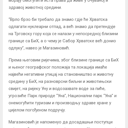
морају омогућити иста права да живе у очуваној и
здравој животној средини.
“Врло брзо би требало да знамо гдје ће Хрватска
одлагати нуклеарни отпад, а већ знамо да претендује
на Трговску гору која се налази у непосредној близини
границе са БиХ, а о чему је Сабор Хрватске већ донио
одлуку”, навео је Магазиновић.
Према његовим ријечима, због близине границе са БиХ
и њеног географског положаја та локација имаће
највећи негативни утицај на становништво и животну
средину у БиХ, на разноврсни биљни и животињски
свијет, на ријеку Уну и водозахвате воде за пиће,
угрозиће Парк природе “Уна”, Национални парк “Уна” и
онемогућити туризам и производњу здраве хране у
цијелом погођеном подручју.
Магазиновић је напоменуо да досадашњи поступци