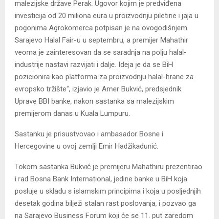
malezijske države Perak. Ugovor kojim je predviđena
investicija od 20 miliona eura u proizvodnju piletine i jaja u
pogonima Agrokomerca potpisan je na ovogodišnjem
Sarajevo Halal Fair-u u septembru, a premijer Mahathir
veoma je zainteresovan da se saradnja na polju halal-
industrije nastavi razvijati i dalje. Ideja je da se BiH
pozicionira kao platforma za proizvodnju halal-hrane za
evropsko tržište“, izjavio je Amer Bukvić, predsjednik
Uprave BBI banke, nakon sastanka sa malezijskim
premijerom danas u Kuala Lumpuru.
Sastanku je prisustvovao i ambasador Bosne i
Hercegovine u ovoj zemlji Emir Hadžikadunić.
Tokom sastanka Bukvić je premijeru Mahathiru prezentirao
i rad Bosna Bank International, jedine banke u BiH koja
posluje u skladu s islamskim principima i koja u posljednjih
desetak godina bilježi stalan rast poslovanja, i pozvao ga
na Sarajevo Business Forum koji će se 11. put zaredom