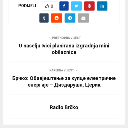
PODIJELI
0
PRETHODNA VIJEST
U naselju Ivici planirana izgradnja mini
obilaznice
NAREDNA VIJEST
Брчко: Обавјештење за купце електричне
енергије – Диздаруша, Церик
Radio Brčko