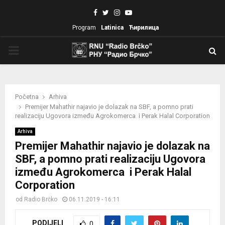
Facebook
Twitter
Instagram
Youtube
Program
Latinica
Ћирилица
PRIMARY
MENU
Početna
Arhiva
Premijer Mahathir najavio je dolazak na SBF, a pomno prati
realizaciju Ugovora između Agrokomerca i Perak Halal Corporation
Arhiva
Premijer Mahathir najavio je dolazak na
SBF, a pomno prati realizaciju Ugovora
između Agrokomerca i Perak Halal
Corporation
od
Radio Brčko
06.11.2019 - 16:11
PODIJELI
0