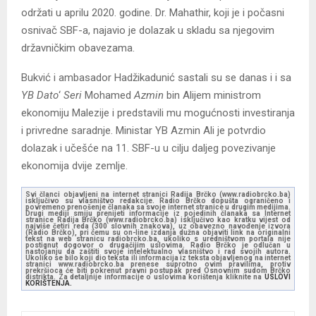
održati u aprilu 2020. godine. Dr. Mahathir, koji je i počasni
osnivač SBF-a, najavio je dolazak u skladu sa njegovim
državničkim obavezama.
Bukvić i ambasador Hadžikadunić sastali su se danas i i sa
YB Dato
‘
Seri
Mohamed
Azmin
bin Alijem ministrom
ekonomiju Malezije i predstavili mu mogućnosti investiranja
i privredne saradnje. Ministar YB Azmin Ali je potvrdio
dolazak i učešće na 11. SBF-u u cilju daljeg povezivanje
ekonomija dvije zemlje.
Svi članci objavljeni na internet stranici Radija Brčko (www.radiobrcko.ba)
isključivo su vlasništvo redakcije. Radio Brčko dopušta ograničeno i
povremeno prenošenje članaka sa svoje internet stranice u drugim medijima.
Drugi mediji smiju prenijeti informacije iz pojedinih članaka sa Internet
stranice Radija Brčko (www.radiobrcko.ba) isključivo kao kratku vijest od
najviše četiri reda (300 slovnih znakova), uz obavezno navođenje izvora
(Radio Brčko), pri čemu su on-line izdanja dužna objaviti link na originalni
tekst na web stranicu radiobrcko.ba, ukoliko s uredništvom portala nije
postignut dogovor o drugačijim uslovima. Radio Brčko je odlučan u
nastojanju da zaštiti svoje intelektualno vlasništvo i rad svojih autora.
Ukoliko se bilo koji dio teksta ili informacija iz teksta objavljenog na internet
stranici www.radiobrcko.ba prenese suprotno ovim pravilima, protiv
prekršioca će biti pokrenut pravni postupak pred Osnovnim sudom Brčko
distrikta. Za detaljnije informacije o uslovima korištenja kliknite na
USLOVI
KORIŠTENJA.