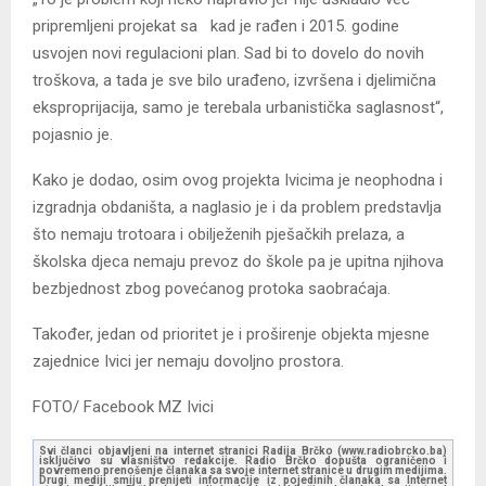
pripremljeni projekat sa kad je rađen i 2015. godine
usvojen novi regulacioni plan. Sad bi to dovelo do novih
troškova, a tada je sve bilo urađeno, izvršena i djelimična
eksproprijacija, samo je terebala urbanistička saglasnost“,
pojasnio je.
Kako je dodao, osim ovog projekta Ivicima je neophodna i
izgradnja obdaništa, a naglasio je i da problem predstavlja
što nemaju trotoara i obilježenih pješačkih prelaza, a
školska djeca nemaju prevoz do škole pa je upitna njihova
bezbjednost zbog povećanog protoka saobraćaja.
Također, jedan od prioritet je i proširenje objekta mjesne
zajednice Ivici jer nemaju dovoljno prostora.
FOTO/ Facebook MZ Ivici
Svi članci objavljeni na internet stranici Radija Brčko (www.radiobrcko.ba)
isključivo su vlasništvo redakcije. Radio Brčko dopušta ograničeno i
povremeno prenošenje članaka sa svoje internet stranice u drugim medijima.
Drugi mediji smiju prenijeti informacije iz pojedinih članaka sa Internet