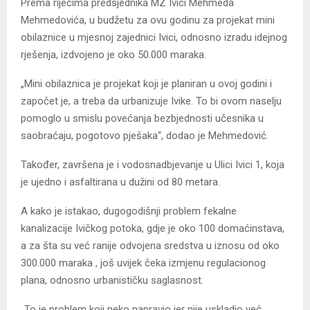
Prema riječima predsjednika MZ Ivici Mehmeda
Mehmedovića, u budžetu za ovu godinu za projekat mini
obilaznice u mjesnoj zajednici Ivici, odnosno izradu idejnog
rješenja, izdvojeno je oko 50.000 maraka.
„Mini obilaznica je projekat koji je planiran u ovoj godini i
započet je, a treba da urbanizuje Ivike. To bi ovom naselju
pomoglo u smislu povećanja bezbjednosti učesnika u
saobraćaju, pogotovo pješaka“, dodao je Mehmedović.
Također, završena je i vodosnadbjevanje u Ulici Ivici 1, koja
je ujedno i asfaltirana u dužini od 80 metara.
A kako je istakao, dugogodišnji problem fekalne
kanalizacije Ivičkog potoka, gdje je oko 100 domaćinstava,
a za šta su već ranije odvojena sredstva u iznosu od oko
300.000 maraka , još uvijek čeka izmjenu regulacionog
plana, odnosno urbanističku saglasnost.
„To je problem koji neko napravio jer nije uskladio već