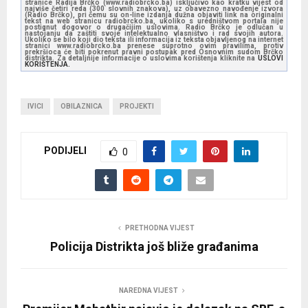
stranice Radija Brčko (www.radiobrcko.ba) isključivo kao kratku vijest od
najviše četiri reda (300 slovnih znakova), uz obavezno navođenje izvora
(Radio Brčko), pri čemu su on-line izdanja dužna objaviti link na originalni
tekst na web stranicu radiobrcko.ba, ukoliko s uredništvom portala nije
postignut dogovor o drugačijim uslovima. Radio Brčko je odlučan u
nastojanju da zaštiti svoje intelektualno vlasništvo i rad svojih autora.
Ukoliko se bilo koji dio teksta ili informacija iz teksta objavljenog na internet
stranici www.radiobrcko.ba prenese suprotno ovim pravilima, protiv
prekršioca će biti pokrenut pravni postupak pred Osnovnim sudom Brčko
distrikta. Za detaljnije informacije o uslovima korištenja kliknite na
USLOVI
KORIŠTENJA.
IVICI
OBILAZNICA
PROJEKTI
PODIJELI
0
PRETHODNA VIJEST
Policija Distrikta još bliže građanima
NAREDNA VIJEST