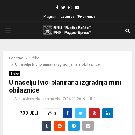
Facebook
Twitter
Instagram
Youtube
Program
Latinica
Ћирилица
PRIMARY
MENU
Početna
Brčko
U naselju Ivici planirana izgradnja mini obilaznice
Brčko
U naselju Ivici planirana izgradnja mini
obilaznice
od
Sanita Jerković Ibrahimović
06.11.2019 - 15:41
PODIJELI
0