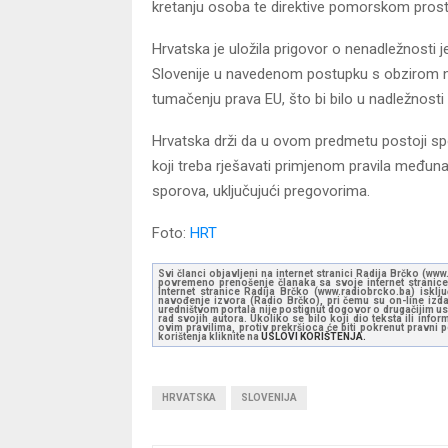
kretanju osoba te direktive pomorskom prost
Hrvatska je uložila prigovor o nenadležnosti 
Slovenije u navedenom postupku s obzirom na t
tumačenju prava EU, što bi bilo u nadležnosti
Hrvatska drži da u ovom predmetu postoji sp
koji treba rješavati primjenom pravila međun
sporova, uključujući pregovorima.
Foto:
HRT
Svi članci objavljeni na internet stranici Radija Brčko (w
povremeno prenošenje članaka sa svoje internet stranice 
Internet stranice Radija Brčko (www.radiobrcko.ba) isklj
navođenje izvora (Radio Brčko), pri čemu su on-line izdan
uredništvom portala nije postignut dogovor o drugačijim usl
rad svojih autora. Ukoliko se bilo koji dio teksta ili inf
ovim pravilima, protiv prekršioca će biti pokrenut pravni
korištenja kliknite na
USLOVI KORIŠTENJA.
HRVATSKA
SLOVENIJA