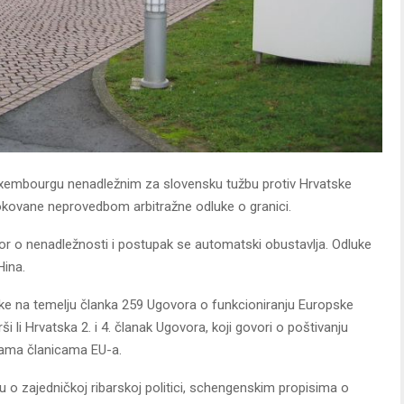
uxembourgu nenadležnim za slovensku tužbu protiv Hrvatske
ovane neprovedbom arbitražne odluke o granici.
or o nenadležnosti i postupak se automatski obustavlja. Odluke
Hina.
ske na temelju članka 259 Ugovora o funkcioniranju Europske
ši li Hrvatska 2. i 4. članak Ugovora, koji govori o poštivanju
avama članicama EU-a.
bu o zajedničkoj ribarskoj politici, schengenskim propisima o