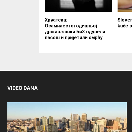
Хрватска:
Sloven
Осамнаестогодишњој
kuće p
држављанки БиХ одузели
пасош и пријетили смрћу
VIDEO DANA