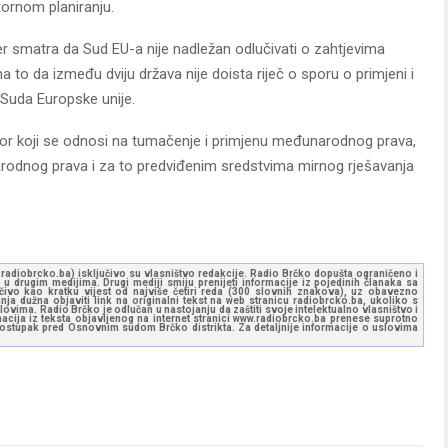
ornom planiranju.
jer smatra da Sud EU-a nije nadležan odlučivati o zahtjevima
o da između dviju država nije doista riječ o sporu o primjeni i
 Suda Europske unije.
or koji se odnosi na tumačenje i primjenu međunarodnog prava,
arodnog prava i za to predviđenim sredstvima mirnog rješavanja
ww.radiobrcko.ba) isključivo su vlasništvo redakcije. Radio Brčko dopušta ograničeno i
u drugim medijima. Drugi mediji smiju prenijeti informacije iz pojedinih članaka sa
učivo kao kratku vijest od najviše četiri reda (300 slovnih znakova), uz obavezno
ja dužna objaviti link na originalni tekst na web stranicu radiobrcko.ba, ukoliko s
ovima. Radio Brčko je odlučan u nastojanju da zaštiti svoje intelektualno vlasništvo i
ormacija iz teksta objavljenog na internet stranici www.radiobrcko.ba prenese suprotno
 postupak pred Osnovnim sudom Brčko distrikta. Za detaljnije informacije o uslovima