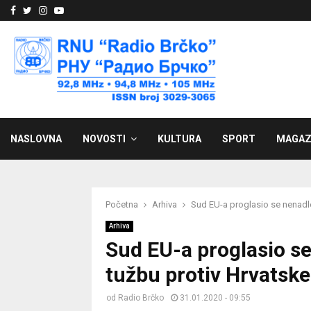
Facebook
Twitter
Instagram
Youtube
NASLOVNA
NOVOSTI
KULTURA
SPORT
MAGAZ
Početna
Arhiva
Sud EU-a proglasio se nenadl
Arhiva
Sud EU-a proglasio s
tužbu protiv Hrvatske
od
Radio Brčko
31.01.2020 - 09:55