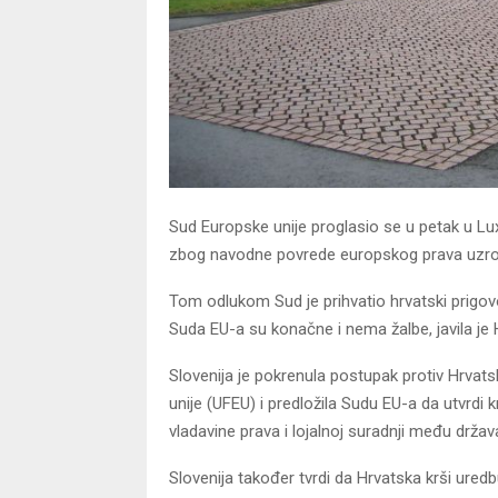
Sud Europske unije proglasio se u petak u L
zbog navodne povrede europskog prava uzrok
Tom odlukom Sud je prihvatio hrvatski prigov
Suda EU-a su konačne i nema žalbe, javila je 
Slovenija je pokrenula postupak protiv Hrvat
unije (UFEU) i predložila Sudu EU-a da utvrdi kr
vladavine prava i lojalnoj suradnji među drž
Slovenija također tvrdi da Hrvatska krši ured