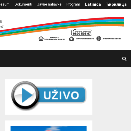
Latinica
Ћирилица
resum
Dokumenti
Javne nabavke
Program