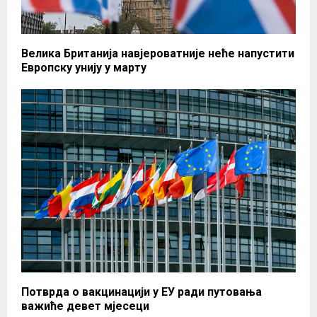
Велика Британија навјероватније неће напустити
Европску унију у марту
Потврда о вакцинацији у ЕУ ради путовања
важиће девет мјесеци