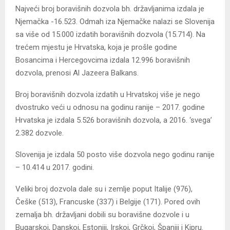
Najveći broj boravišnih dozvola bh. državljanima izdala je
Njemačka -16.523. Odmah iza Njemačke nalazi se Slovenija
sa više od 15.000 izdatih boravišnih dozvola (15.714). Na
trećem mjestu je Hrvatska, koja je prošle godine
Bosancima i Hercegovcima izdala 12.996 boravišnih
dozvola, prenosi Al Jazeera Balkans.
Broj boravišnih dozvola izdatih u Hrvatskoj više je nego
dvostruko veći u odnosu na godinu ranije – 2017. godine
Hrvatska je izdala 5.526 boravišnih dozvola, a 2016. ‘svega’
2.382 dozvole.
Slovenija je izdala 50 posto više dozvola nego godinu ranije
– 10.414 u 2017. godini.
Veliki broj dozvola dale su i zemlje poput Italije (976),
Češke (513), Francuske (337) i Belgije (171). Pored ovih
zemalja bh. državljani dobili su boravišne dozvole i u
Bugarskoj, Danskoj, Estoniji, Irskoj, Grčkoj, Španiji i Kipru.