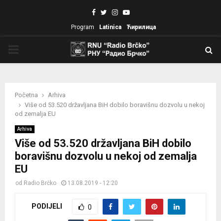
Facebook
Twitter
Instagram
Youtube
Program
Latinica
Ћирилица
PRIMARY
MENU
Početna
Arhiva
Više od 53.520 državljana BiH dobilo boravišnu dozvolu u nekoj
od zemalja EU
Arhiva
Više od 53.520 državljana BiH dobilo
boravišnu dozvolu u nekoj od zemalja
EU
od
Radio Brčko
13.08.2019 - 12:20
PODIJELI
0