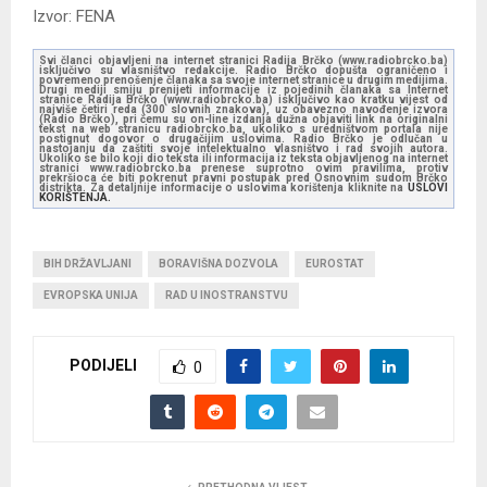
Izvor: FENA
Svi članci objavljeni na internet stranici Radija Brčko (www.radiobrcko.ba)
isključivo su vlasništvo redakcije. Radio Brčko dopušta ograničeno i
povremeno prenošenje članaka sa svoje internet stranice u drugim medijima.
Drugi mediji smiju prenijeti informacije iz pojedinih članaka sa Internet
stranice Radija Brčko (www.radiobrcko.ba) isključivo kao kratku vijest od
najviše četiri reda (300 slovnih znakova), uz obavezno navođenje izvora
(Radio Brčko), pri čemu su on-line izdanja dužna objaviti link na originalni
tekst na web stranicu radiobrcko.ba, ukoliko s uredništvom portala nije
postignut dogovor o drugačijim uslovima. Radio Brčko je odlučan u
nastojanju da zaštiti svoje intelektualno vlasništvo i rad svojih autora.
Ukoliko se bilo koji dio teksta ili informacija iz teksta objavljenog na internet
stranici www.radiobrcko.ba prenese suprotno ovim pravilima, protiv
prekršioca će biti pokrenut pravni postupak pred Osnovnim sudom Brčko
distrikta. Za detaljnije informacije o uslovima korištenja kliknite na
USLOVI
KORIŠTENJA.
BIH DRŽAVLJANI
BORAVIŠNA DOZVOLA
EUROSTAT
EVROPSKA UNIJA
RAD U INOSTRANSTVU
PODIJELI
0