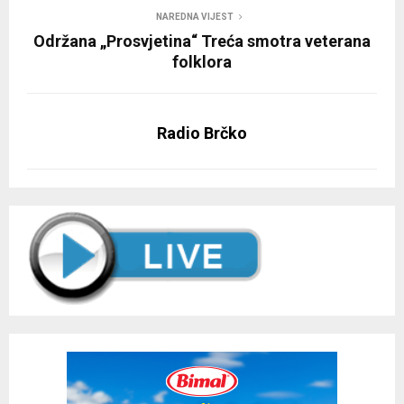
NAREDNA VIJEST
Održana „Prosvjetina“ Treća smotra veterana
folklora
Radio Brčko