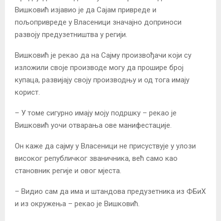
Вишковић изјавио је да Сајам привреде и
пољопривреде у Власеници значајно доприноси
развоју предузетништва у регији.
Вишковић је рекао да на Сајму произвођачи који су
изложили своје производе могу да прошире број
купаца, развијају своју производњу и од тога имају
корист.
– У томе сигурно имају моју подршку – рекао је
Вишковић уочи отварања ове манифестације.
Он каже да сајму у Власеници не присуствује у улози
високог републичког званичника, већ само као
становник регије и овог мјеста.
– Видио сам да има и штандова предузетника из ФБиХ
и из окружења – рекао је Вишковић.