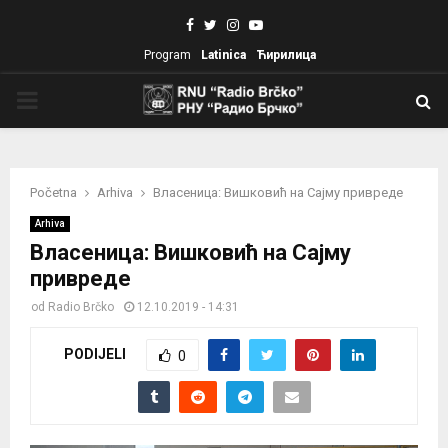
Facebook
Twitter
Instagram
Youtube
Program
Latinica
Ћирилица
PRIMARY
MENU
Početna
Arhiva
Власеница: Вишковић на Сајму привреде
Arhiva
Власеница: Вишковић на Сајму
привреде
od
Radio Brčko
12.10.2019 - 14:31
PODIJELI
0