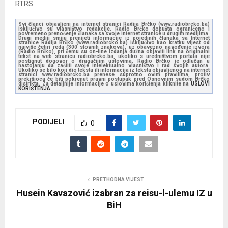
RTRS
Svi članci objavljeni na internet stranici Radija Brčko (www.radiobrcko.ba)
isključivo su vlasništvo redakcije. Radio Brčko dopušta ograničeno i
povremeno prenošenje članaka sa svoje internet stranice u drugim medijima.
Drugi mediji smiju prenijeti informacije iz pojedinih članaka sa Internet
stranice Radija Brčko (www.radiobrcko.ba) isključivo kao kratku vijest od
najviše četiri reda (300 slovnih znakova), uz obavezno navođenje izvora
(Radio Brčko), pri čemu su on-line izdanja dužna objaviti link na originalni
tekst na web stranicu radiobrcko.ba, ukoliko s uredništvom portala nije
postignut dogovor o drugačijim uslovima. Radio Brčko je odlučan u
nastojanju da zaštiti svoje intelektualno vlasništvo i rad svojih autora.
Ukoliko se bilo koji dio teksta ili informacija iz teksta objavljenog na internet
stranici www.radiobrcko.ba prenese suprotno ovim pravilima, protiv
prekršioca će biti pokrenut pravni postupak pred Osnovnim sudom Brčko
distrikta. Za detaljnije informacije o uslovima korištenja kliknite na
USLOVI
KORIŠTENJA.
PODIJELI
0
PRETHODNA VIJEST
Husein Kavazović izabran za reisu-l-ulemu IZ u
BiH