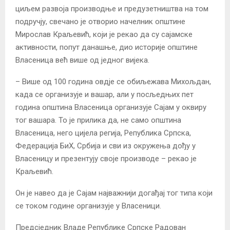
циљем развоја производње и предузетништва на том
подручју, свечано је отворио начелник општине
Мирослав Краљевић, који је рекао да су сајамске
активности, попут данашње, дио историје општине
Власеница већ више од једног вијека.
– Више од 100 година овдје се обиљежава Михољдан,
када се организује и вашар, али у посљедњих пет
година општина Власеница организује Сајам у оквиру
тог вашара. То је прилика да, не само општина
Власеница, него цијела регија, Република Српска,
Федерација БиХ, Србија и сви из окружења дођу у
Власеницу и презентују своје производе – рекао је
Краљевић.
Он је навео да је Сајам најважнији догађај тог типа који
се током године организује у Власеници.
Предсједник Владе Републике Српске Радован