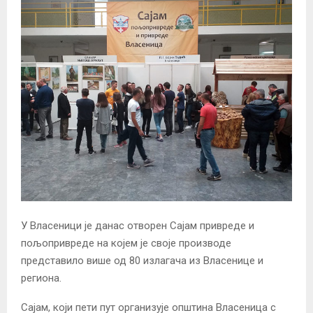
У Власеници је данас отворен Сајам привреде и
пољопривреде на којем је своје производе
представило више од 80 излагача из Власенице и
региона.
Сајам, који пети пут организује општина Власеница с