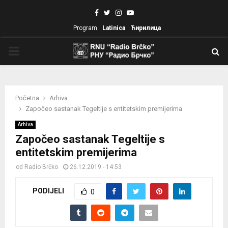
Facebook
Twitter
Instagram
Youtube
Program
Latinica
Ћирилица
PRIMARY
MENU
Početna
Arhiva
Započeo sastanak Tegeltije s entitetskim premijerima
Arhiva
Započeo sastanak Tegeltije s
entitetskim premijerima
od
Radio Brčko
26.12.2019 - 14:53
PODIJELI
0