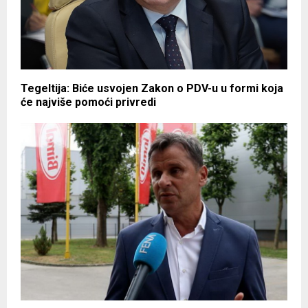
Tegeltija: Biće usvojen Zakon o PDV-u u formi koja
će najviše pomoći privredi