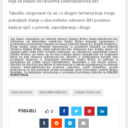
koja se nalaze na računima Elektroprijenosa BiH.
Također, razgovarat će se i o drugim temama koje mogu
poboljšati stanje u oba entiteta, odnosno BiH posebno
kada je riječ o privredi, zapošljavanju i drugo.
Svi članci objavljeni na internet stranici Radija Brčko (www.radiobrcko.ba)
isključivo su vlasništvo redakcije. Radio Brčko dopušta ograničeno i
povremeno prenošenje članaka sa svoje internet stranice u drugim medijima.
Drugi mediji smiju prenijeti informacije iz pojedinih članaka sa Internet
stranice Radija Brčko (www.radiobrcko.ba) isključivo kao kratku vijest od
najviše četiri reda (300 slovnih znakova), uz obavezno navođenje izvora
(Radio Brčko), pri čemu su on-line izdanja dužna objaviti link na originalni
tekst na web stranicu radiobrcko.ba, ukoliko s uredništvom portala nije
postignut dogovor o drugačijim uslovima. Radio Brčko je odlučan u
nastojanju da zaštiti svoje intelektualno vlasništvo i rad svojih autora.
Ukoliko se bilo koji dio teksta ili informacija iz teksta objavljenog na internet
stranici www.radiobrcko.ba prenese suprotno ovim pravilima, protiv
prekršioca će biti pokrenut pravni postupak pred Osnovnim sudom Brčko
distrikta. Za detaljnije informacije o uslovima korištenja kliknite na
USLOVI
KORIŠTENJA.
FADIL NOVALIĆ
RADOMIR VIŠKOVIĆ
ZORAN TEGELTIJA
PODIJELI
0