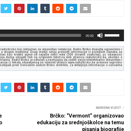
K
00:00
o
r
ww.radiobrcko.ba) isključivo su vlasništvo redakcije. Radio Brčko dopušta ograničeno i
u drugim medijima. Drugi mediji smiju prenijeti informacije iz pojedinih članaka sa
i
učivo kao kratku vijest od najviše četiri reda (300 slovnih znakova), uz obavezno
ja dužna objaviti link na originalni tekst na web stranicu radiobrcko.ba, ukoliko s
ovima. Radio Brčko je odlučan u nastojanju da zaštiti svoje intelektualno vlasništvo i
s
ormacija iz teksta objavljenog na internet stranici www.radiobrcko.ba prenese suprotno
 postupak pred Osnovnim sudom Brčko distrikta. Za detaljnije informacije o uslovima
t
i
t
e
G
o
NAREDNA VIJEST
r
e
Brčko: “Vermont” organizovao
e
o
edukaciju za srednjoškolce na temu
/
pisanja biografije