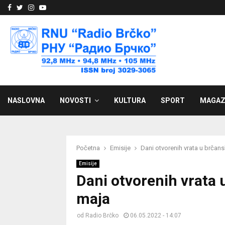
Facebook
Twitter
Instagram
Youtube
NASLOVNA
NOVOSTI
KULTURA
SPORT
MAGAZ
Početna
Emisije
Dani otvorenih vrata u brčansk
Emisije
Dani otvorenih vrata u
maja
od
Radio Brčko
06.05.2022 - 14:07