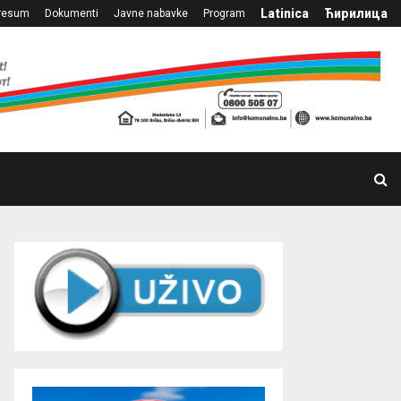
Latinica
Ћирилица
resum
Dokumenti
Javne nabavke
Program