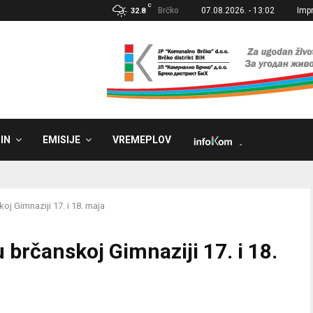
C
Brčko
07.08.2026. - 13:02
Imp
32.8
IN
EMISIJE
VREMEPLOV
˼
oj Gimnaziji 17. i 18. maja
 brčanskoj Gimnaziji 17. i 18.