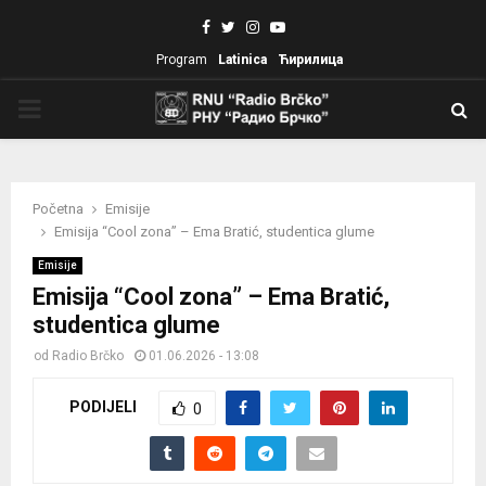
Facebook
Twitter
Instagram
Youtube
Program
Latinica
Ћирилица
PRIMARY
MENU
Početna
Emisije
Emisija “Cool zona” – Ema Bratić, studentica glume
Emisije
Emisija “Cool zona” – Ema Bratić,
studentica glume
od
Radio Brčko
01.06.2026 - 13:08
PODIJELI
0