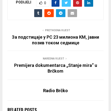
PODIJELI
0
PRETHODNA VIJEST
За подстицаје у РС 23 милиона КМ, јавни
позив током седмице
NAREDNA VIJEST
Premijera dokumentarca „Stanje mira“ u
Brčkom
Radio Brčko
RELATED POSTS