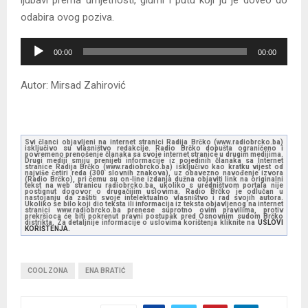
odabira ovog poziva.
A
00:00
00:00
u
d
Autor: Mirsad Zahirović
i
o
P
Svi članci objavljeni na internet stranici Radija Brčko (www.radiobrcko.ba)
l
isključivo su vlasništvo redakcije. Radio Brčko dopušta ograničeno i
povremeno prenošenje članaka sa svoje internet stranice u drugim medijima.
Drugi mediji smiju prenijeti informacije iz pojedinih članaka sa Internet
a
stranice Radija Brčko (www.radiobrcko.ba) isključivo kao kratku vijest od
najviše četiri reda (300 slovnih znakova), uz obavezno navođenje izvora
(Radio Brčko), pri čemu su on-line izdanja dužna objaviti link na originalni
y
tekst na web stranicu radiobrcko.ba, ukoliko s uredništvom portala nije
postignut dogovor o drugačijim uslovima. Radio Brčko je odlučan u
e
nastojanju da zaštiti svoje intelektualno vlasništvo i rad svojih autora.
Ukoliko se bilo koji dio teksta ili informacija iz teksta objavljenog na internet
stranici www.radiobrcko.ba prenese suprotno ovim pravilima, protiv
r
prekršioca će biti pokrenut pravni postupak pred Osnovnim sudom Brčko
distrikta. Za detaljnije informacije o uslovima korištenja kliknite na
USLOVI
KORIŠTENJA.
COOL ZONA
ENA BRATIĆ