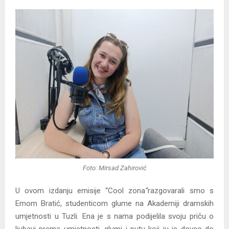
Foto: Mirsad Zahirović
U ovom izdanju emisije “Cool zona
“
razgovarali smo s
Emom Bratić, studenticom glume na Akademiji dramskih
umjetnosti u Tuzli. Ena je s nama podijelila svoju priču o
ljubavi prema umjetnosti, glumi i putu koji ju je doveo do