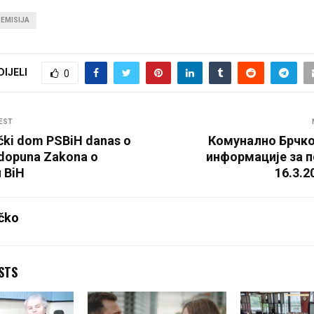
EMISIJA
DIJELI
0
EST
čki dom PSBiH danas o
Комунално Брчко
 dopuna Zakona o
информације за 
 BiH
16.3.2
čko
STS