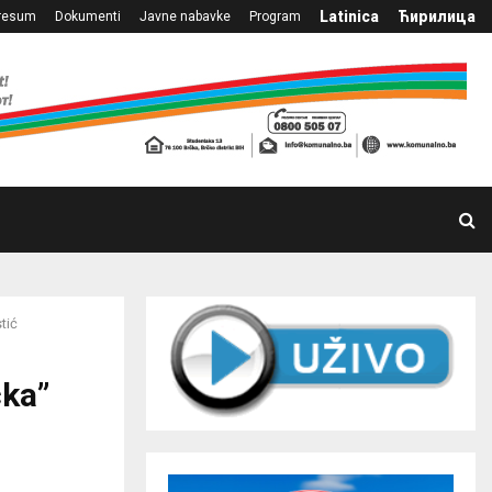
Latinica
Ћирилица
resum
Dokumenti
Javne nabavke
Program
tić
ćka”