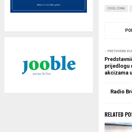
y
COOL ZONA
e
r
PO
PRETHODNA VIJ
Predstavni
prijedlogu
akcizama u
Radio Br
RELATED PO