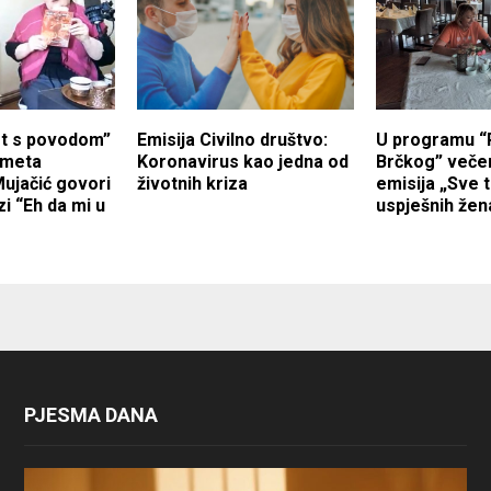
st s povodom”
Emisija Civilno društvo:
U programu “
smeta
Koronavirus kao jedna od
Brčkog” veče
ujačić govori
životnih kriza
emisija „Sve 
zi “Eh da mi u
uspješnih žen
PJESMA DANA