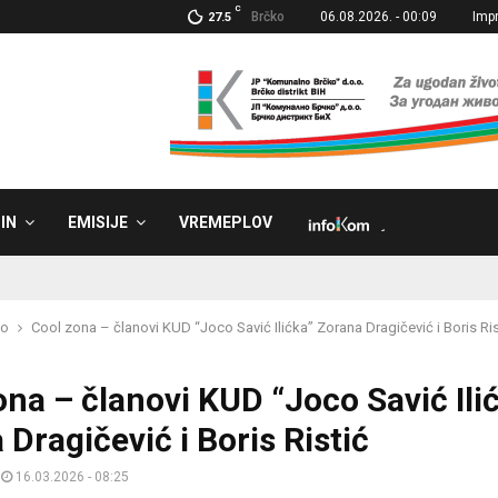
C
Brčko
06.08.2026. - 00:09
Imp
27.5
IN
EMISIJE
VREMEPLOV
˼
ko
Cool zona – članovi KUD “Joco Savić Ilićka” Zorana Dragičević i Boris Ris
ona – članovi KUD “Joco Savić Ili
Dragičević i Boris Ristić
16.03.2026 - 08:25