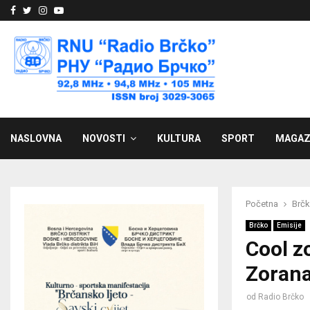
Facebook
Twitter
Instagram
Youtube
NASLOVNA
NOVOSTI
KULTURA
SPORT
MAGAZ
Početna
Brč
Brčko
Emisije
Cool z
Zorana 
od
Radio Brčko