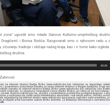
ol zona” ugostili smo mlade članove Kulturno-umjetničkog društ
u Dragičević i Borisa Ristića. Razgovarali smo o njihovom radu u dr
, očuvanju tradicije i običaja našeg kraja, kao i o tome kako izgleda 
tničkog društva.
00:00
 Zahirović
jeni na internet stranici Radija Brčko (www.radiobrcko.ba) isključivo su vlasništvo reda
o i povremeno prenošenje članaka sa svoje internet stranice u drugim medijima. Drugi medi
jedinih članaka sa Internet stranice Radija Brčko (www.radiobrcko.ba) isključivo kao kratku
slovnih znakova), uz obavezno navođenje izvora (Radio Brčko), pri čemu su on-line izdanja d
st na web stranicu radiobrcko.ba, ukoliko s uredništvom portala nije postignut dogovor o dr
učan u nastojanju da zaštiti svoje intelektualno vlasništvo i rad svojih autora. Ukoliko se bilo 
ksta objavljenog na internet stranici www.radiobrcko.ba prenese suprotno ovim pravilima, pr
vni postupak pred Osnovnim sudom Brčko distrikta. Za detaljnije informacije o uslovima kori
NJA.