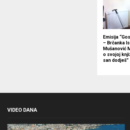
Emisija “Go
– Brčanka I
Mušanović M
o svojoj knji
san dodješ”
VIDEO DANA