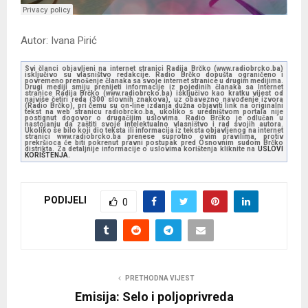
Autor: Ivana Pirić
Svi članci objavljeni na internet stranici Radija Brčko (www.radiobrcko.ba)
isključivo su vlasništvo redakcije. Radio Brčko dopušta ograničeno i
povremeno prenošenje članaka sa svoje internet stranice u drugim medijima.
Drugi mediji smiju prenijeti informacije iz pojedinih članaka sa Internet
stranice Radija Brčko (www.radiobrcko.ba) isključivo kao kratku vijest od
najviše četiri reda (300 slovnih znakova), uz obavezno navođenje izvora
(Radio Brčko), pri čemu su on-line izdanja dužna objaviti link na originalni
tekst na web stranicu radiobrcko.ba, ukoliko s uredništvom portala nije
postignut dogovor o drugačijim uslovima. Radio Brčko je odlučan u
nastojanju da zaštiti svoje intelektualno vlasništvo i rad svojih autora.
Ukoliko se bilo koji dio teksta ili informacija iz teksta objavljenog na internet
stranici www.radiobrcko.ba prenese suprotno ovim pravilima, protiv
prekršioca će biti pokrenut pravni postupak pred Osnovnim sudom Brčko
distrikta. Za detaljnije informacije o uslovima korištenja kliknite na
USLOVI
KORIŠTENJA.
PODIJELI
0
PRETHODNA VIJEST
Emisija: Selo i poljoprivreda