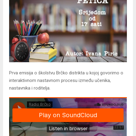
Prva emisija o školstvu Brčko distrikta u kojoj govorimo o
interaktivnom nastavnom procesu između učenika,
nastavnika i roditelja.