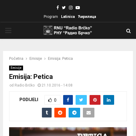
Facebook
Twitter
Instagram
Youtube
Program
Latinica
Ћирилица
PRIMARY
MENU
Početna
Emisije
Emisija: Petica
Emisije
Emisija: Petica
od
Radio Brčko
21.10.2016 - 14:08
PODIJELI
0