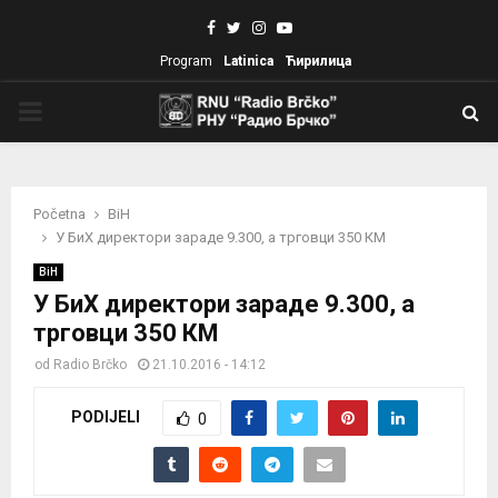
Facebook
Twitter
Instagram
Youtube
Program
Latinica
Ћирилица
PRIMARY
MENU
Početna
BiH
У БиХ директори зараде 9.300, а трговци 350 КМ
BiH
У БиХ директори зараде 9.300, а
трговци 350 КМ
od
Radio Brčko
21.10.2016 - 14:12
PODIJELI
0