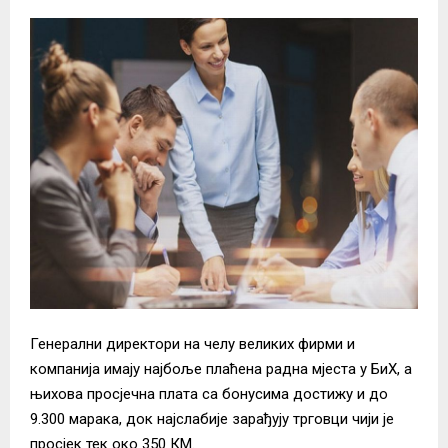
Генерални директори на челу великих фирми и
компанија имају најбоље плаћена радна мјеста у БиХ, а
њихова просјечна плата са бонусима достижу и до
9.300 марака, док најслабије зарађују трговци чији је
просјек тек око 350 КМ.