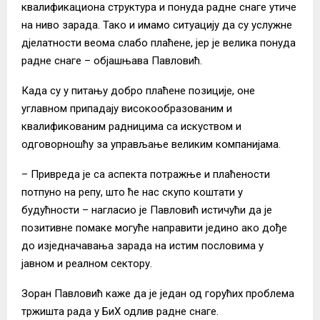
квалификациона структура и понуда радне снаге утиче
на ниво зарада. Тако и имамо ситуацију да су услужне
дјелатности веома слабо плаћене, јер је велика понуда
радне снаге – објашњава Павловић.
Када су у питању добро плаћене позиције, оне
углавном припадају високообразованим и
квалификованим радницима са искуством и
одговорношћу за управљање великим компанијама.
– Привреда је са аспекта потражње и плаћености
потпуно на репу, што ће нас скупо коштати у
будућности – нагласио је Павловић истичући да је
позитивне помаке могуће направити једино ако дође
до изједначавања зарада на истим пословима у
јавном и реалном сектору.
Зоран Павловић каже да је један од горућих проблема
тржишта рада у БиХ одлив радне снаге.