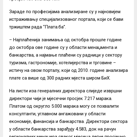
Зараде по професијама анализиране су у најновијем
истраживању специјализованог портала, који се бави
тржиштем рада “Плата.ба”.
– Најплаћенија занимања од октобра прошле године
до октобра ове године су у области менаџмента и
банкарства, а најмање плаћени су радници у сектору
туризма, гастрономије, хотелијерства и трговине –
истичу на овом порталу, који од 2010. године анализира
плате са више од 300 радних мјеста широм БиХ.
На листи иза генералних директора слиједе извршни
директори чији је мјесечни просјек 7.217 марака.
Платом од округло 5.000 марака могу се похвалити
консултанти, углавном ангажовани у области
економије, финансија и банкарства. Директори сектора
у области банкарства зарађују 4.583, док на рачун
регионалних менаџера сваког мјесеца легне просјечно