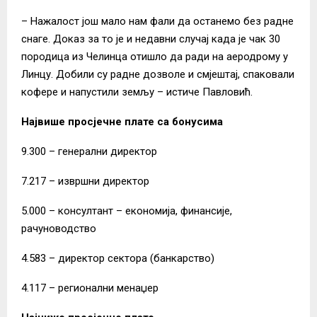
– Нажалост још мало нам фали да останемо без радне
снаге. Доказ за то је и недавни случај када је чак 30
породица из Челинца отишло да ради на аеродрому у
Линцу. Добили су радне дозволе и смјештај, спаковали
кофере и напустили земљу – истиче Павловић.
Највише просјечне плате са бонусима
9.300 – генерални директор
7.217 – извршни директор
5.000 – консултант – економија, финансије,
рачуноводство
4.583 – директор сектора (банкарство)
4.117 – регионални менаџер