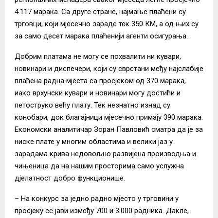
4.117 марака. Са друге стране, најмање плаћени су
трговци, који мјесечно зараде тек 350 КМ, а од њих су
за само десет марака плаћенији агенти осигурања.
Добрим платама не могу се похвалити ни кувари,
новинари и диспечери, који су сврстани међу најслабије
плаћена радна мјеста са просјеком од 370 марака,
иако врхунски кувари и новинари могу достићи и
петоструко већу плату. Тек незнатно изнад су
конобари, док благајници мјесечно примају 390 марака.
Економски аналитичар Зоран Павловић сматра да је за
ниске плате у многим областима и велики јаз у
зарадама крива недовољно развијена производња и
чињеница да на нашим просторима само услужна
дјелатност добро функционише.
– На конкурс за једно радно мјесто у трговини у
просјеку се јави између 700 и 3.000 радника. Дакле,