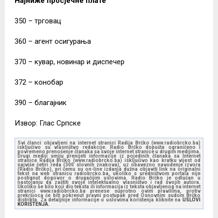
Најниже просјечне плате
350 – трговац
360 – агент осигурања
370 – кувар, новинар и диспечер
372 – конобар
390 – благајник
Извор: Глас Српске
Svi članci objavljeni na internet stranici Radija Brčko (www.radiobrcko.ba)
isključivo su vlasništvo redakcije. Radio Brčko dopušta ograničeno i
povremeno prenošenje članaka sa svoje internet stranice u drugim medijima.
Drugi mediji smiju prenijeti informacije iz pojedinih članaka sa Internet
stranice Radija Brčko (www.radiobrcko.ba) isključivo kao kratku vijest od
najviše četiri reda (300 slovnih znakova), uz obavezno navođenje izvora
(Radio Brčko), pri čemu su on-line izdanja dužna objaviti link na originalni
tekst na web stranicu radiobrcko.ba, ukoliko s uredništvom portala nije
postignut dogovor o drugačijim uslovima. Radio Brčko je odlučan u
nastojanju da zaštiti svoje intelektualno vlasništvo i rad svojih autora.
Ukoliko se bilo koji dio teksta ili informacija iz teksta objavljenog na internet
stranici www.radiobrcko.ba prenese suprotno ovim pravilima, protiv
prekršioca će biti pokrenut pravni postupak pred Osnovnim sudom Brčko
distrikta. Za detaljnije informacije o uslovima korištenja kliknite na
USLOVI
KORIŠTENJA.