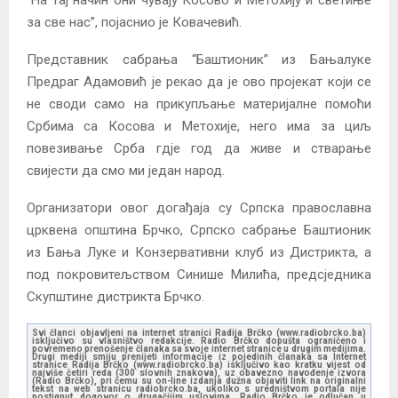
за све нас”, појаснио је Ковачевић.
Представник сабрања “Баштионик” из Бањалуке
Предраг Адамовић је рекао да је ово пројекат који се
не своди само на прикупљање материјалне помоћи
Србима са Косова и Метохије, него има за циљ
повезивање Срба гдје год да живе и стварање
свијести да смо ми један народ.
Организатори овог догађаја су Српска православна
црквена општина Брчко, Српско сабрање Баштионик
из Бања Луке и Конзервативни клуб из Дистрикта, а
под покровитељством Синише Милића, предсједника
Скупштине дистрикта Брчко.
Svi članci objavljeni na internet stranici Radija Brčko (www.radiobrcko.ba)
isključivo su vlasništvo redakcije. Radio Brčko dopušta ograničeno i
povremeno prenošenje članaka sa svoje internet stranice u drugim medijima.
Drugi mediji smiju prenijeti informacije iz pojedinih članaka sa Internet
stranice Radija Brčko (www.radiobrcko.ba) isključivo kao kratku vijest od
najviše četiri reda (300 slovnih znakova), uz obavezno navođenje izvora
(Radio Brčko), pri čemu su on-line izdanja dužna objaviti link na originalni
tekst na web stranicu radiobrcko.ba, ukoliko s uredništvom portala nije
postignut dogovor o drugačijim uslovima. Radio Brčko je odlučan u