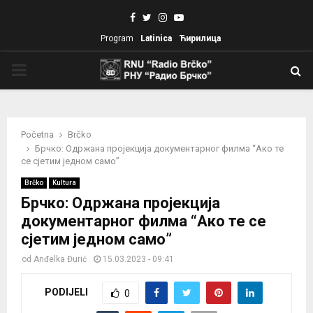
Facebook
Twitter
Instagram
Youtube
Program
Latinica
Ћирилица
PRIMARY
MENU
Početna
Brčko
Брчко: Одржана пројекција документарног филма “Ако те
се сјетим једном само”
Brčko
Kultura
Брчко: Одржана пројекција
документарног филма “Ако те се
сјетим једном само”
od
Anđelka Đurić
15.03.2023 - 09:41
PODIJELI
0