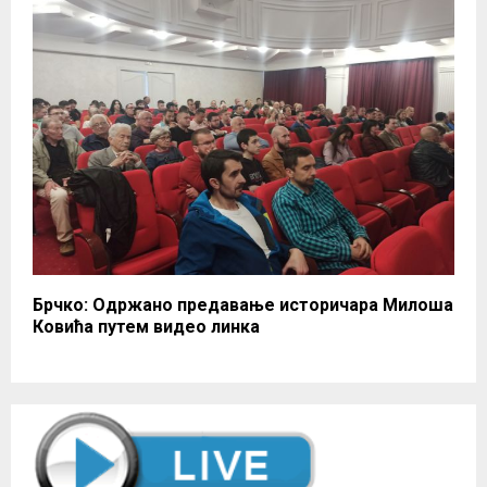
Брчко: Одржано предавање историчара Милоша
Ковића путем видео линка