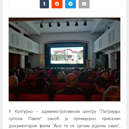
У Културно – административном центру “Патријарх
српски Павле” синоћ је премијерно приказан
документарни филм “Ако те се сјетим једном само”,