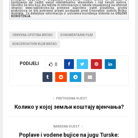
nastojanju da zaštiti svoje intelektualno vlasništvo i rad svojih autora.
Ukoliko se bilo koji dio teksta ili informacija iz teksta objavljenog na internet
stranici www.radiobrcko.ba prenese suprotno ovim pravilima, protiv
prekršioca će biti pokrenut pravni postupak pred Osnovnim sudom Brčko
distrikta. Za detaljnije informacije o uslovima korištenja kliknite na
USLOVI
KORIŠTENJA.
CRKVENA OPŠTINA BRČKO
DOKUMENTARNI FILM
KONZERVATIVNI KLUB BRČKO
PODIJELI
0
PRETHODNA VIJEST
Колико у којој земљи коштају вјенчања?
NAREDNA VIJEST
Poplave i vodene bujice na jugu Turske: