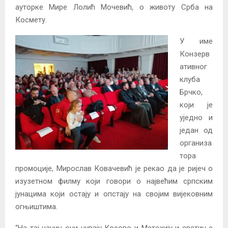
ауторке Мире Лолић Мочевић, о животу Срба на
Космету.
У име
Конзерв
ативног
клуба
Брчко,
који је
уједно и
један од
организа
тора
промоције, Мирослав Ковачевић је рекао да је ријеч о
изузетном филму који говори о највећим српским
јунацима који остају и опстају на својим вијековним
огњиштима.
“На тај начин они чувају Косово и Метохију и светиње