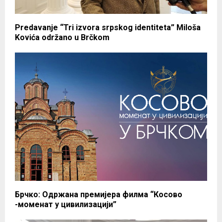
Predavanje “Tri izvora srpskog identiteta” Miloša
Kovića održano u Brčkom
Брчко: Одржана премијера филма “Косово
-моменат у цивилизацији”