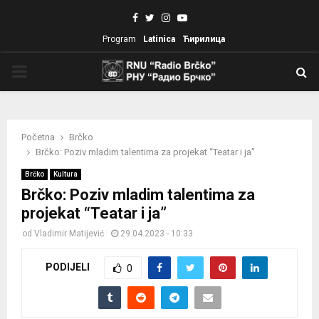
Facebook
Twitter
Instagram
Youtube
Program
Latinica
Ћирилица
PRIMARY
MENU
Početna
Brčko
Brčko: Poziv mladim talentima za projekat “Teatar i ja”
Brčko
Kultura
Brčko: Poziv mladim talentima za
projekat “Teatar i ja”
od
Vladimir Matijević
29.04.2023 - 10:33
PODIJELI
0