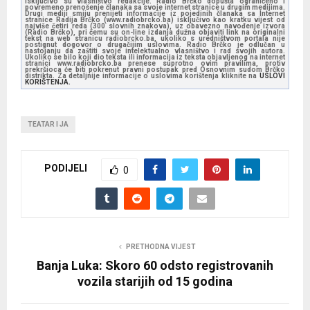
isključivo su vlasništvo redakcije. Radio Brčko dopušta ograničeno i
povremeno prenošenje članaka sa svoje internet stranice u drugim medijima.
Drugi mediji smiju prenijeti informacije iz pojedinih članaka sa Internet
stranice Radija Brčko (www.radiobrcko.ba) isključivo kao kratku vijest od
najviše četiri reda (300 slovnih znakova), uz obavezno navođenje izvora
(Radio Brčko), pri čemu su on-line izdanja dužna objaviti link na originalni
tekst na web stranicu radiobrcko.ba, ukoliko s uredništvom portala nije
postignut dogovor o drugačijim uslovima. Radio Brčko je odlučan u
nastojanju da zaštiti svoje intelektualno vlasništvo i rad svojih autora.
Ukoliko se bilo koji dio teksta ili informacija iz teksta objavljenog na internet
stranici www.radiobrcko.ba prenese suprotno ovim pravilima, protiv
prekršioca će biti pokrenut pravni postupak pred Osnovnim sudom Brčko
distrikta. Za detaljnije informacije o uslovima korištenja kliknite na
USLOVI
KORIŠTENJA.
TEATAR I JA
PODIJELI
0
PRETHODNA VIJEST
Banja Luka: Skoro 60 odsto registrovanih
vozila starijih od 15 godina