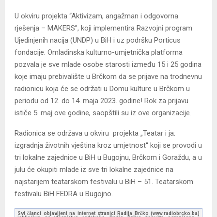
U okviru projekta “Aktivizam, angažman i odgovorna
rješenja – MAKERS”, koji implementira Razvojni program
Ujedinjenih nacija (UNDP) u BiH i uz podršku Porticus
fondacije. Omladinska kulturno-umjetnička platforma
pozvala je sve mlade osobe starosti između 15 i 25 godina
koje imaju prebivalište u Brčkom da se prijave na trodnevnu
radionicu koja će se održati u Domu kulture u Brčkom u
periodu od 12. do 14. maja 2023. godine! Rok za prijavu
ističe 5. maj ove godine, saopštili su iz ove organizacije.
Radionica se održava u okviru projekta „Teatar i ja:
izgradnja životnih vještina kroz umjetnost“ koji se provodi u
tri lokalne zajednice u BiH u Bugojnu, Brčkom i Goraždu, a u
julu će okupiti mlade iz sve tri lokalne zajednice na
najstarijem teatarskom festivalu u BiH – 51. Teatarskom
festivalu BiH FEDRA u Bugojno.
Svi članci objavljeni na internet stranici Radija Brčko (www.radiobrcko.ba)