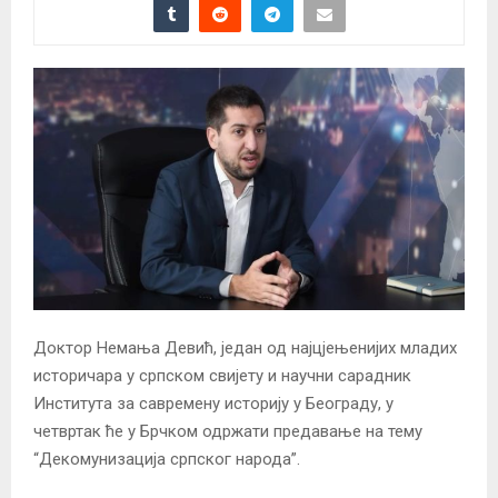
Доктор Немања Девић, један од најцјењенијих младих
историчара у српском свијету и научни сарадник
Института за савремену историју у Београду, у
четвртак ће у Брчком одржати предавање на тему
“Декомунизација српског народа”.