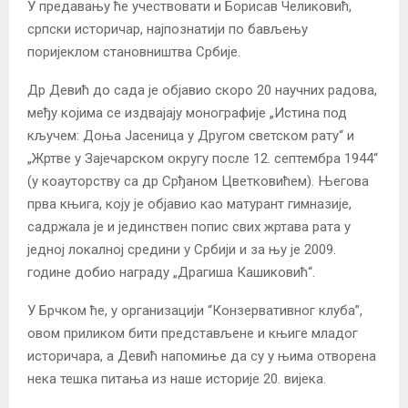
У предавању ће учествовати и Борисав Челиковић,
српски историчар, најпознатији по бављењу
поријеклом становништва Србије.
Др Девић до сада је објавио скоро 20 научних радова,
међу којима се издвајају монографије „Истина под
кључем: Доња Јасеница у Другом светском рату“ и
„Жртве у Зајечарском округу после 12. септембра 1944“
(у коауторству са др Срђаном Цветковићем). Његова
прва књига, коју је објавио као матурант гимназије,
садржала је и јединствен попис свих жртава рата у
једној локалној средини у Србији и за њу је 2009.
године добио награду „Драгиша Кашиковић“.
У Брчком ће, у организацији “Конзервативног клуба”,
овом приликом бити представљене и књиге младог
историчара, а Девић напомиње да су у њима отворена
нека тешка питања из наше историје 20. вијека.