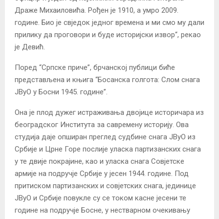
Драже Михаиловића. Рођен је 1910, а умро 2009.
године. Био је свједок једног времена и ми смо му дали
прилику да проговори и буде историјски извор“, рекао
је Девић.
Поред “Српске приче”, брчанској публици биће
представљена и књига “Босанска голгота: Слом снага
ЈВуО у Босни 1945. године”.
Она је плод дужег истраживања двојице историчара из
београдског Института за савремену историју. Ова
студија даје опширан преглед судбине снага ЈВуО из
Србије и Црне Горе послије уласка партизанских снага
у те двије покрајине, као и уласка снага Совјетске
армије на подручје Србије у јесен 1944. године. Под
притиском партизанских и совјетских снага, јединице
ЈВуО и Србије повукле су се током касне јесени те
године на подручје Босне, у нестварном очекивању