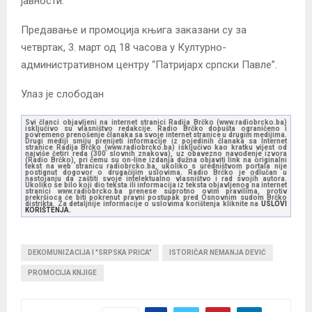
јавности.
Предавање и промоција књига заказани су за
четвртак, 3. март од 18 часова у Културно-
административном центру “Патријарх српски Павле”.
Улаз је слободан
Svi članci objavljeni na internet stranici Radija Brčko (www.radiobrcko.ba)
isključivo su vlasništvo redakcije. Radio Brčko dopušta ograničeno i
povremeno prenošenje članaka sa svoje internet stranice u drugim medijima.
Drugi mediji smiju prenijeti informacije iz pojedinih članaka sa Internet
stranice Radija Brčko (www.radiobrcko.ba) isključivo kao kratku vijest od
najviše četiri reda (300 slovnih znakova), uz obavezno navođenje izvora
(Radio Brčko), pri čemu su on-line izdanja dužna objaviti link na originalni
tekst na web stranicu radiobrcko.ba, ukoliko s uredništvom portala nije
postignut dogovor o drugačijim uslovima. Radio Brčko je odlučan u
nastojanju da zaštiti svoje intelektualno vlasništvo i rad svojih autora.
Ukoliko se bilo koji dio teksta ili informacija iz teksta objavljenog na internet
stranici www.radiobrcko.ba prenese suprotno ovim pravilima, protiv
prekršioca će biti pokrenut pravni postupak pred Osnovnim sudom Brčko
distrikta. Za detaljnije informacije o uslovima korištenja kliknite na
USLOVI
KORIŠTENJA.
DEKOMUNIZACIJA I "SRPSKA PRICA"
ISTORIČAR NEMANJA DEVIĆ
PROMOCIJA KNJIGE