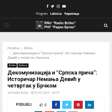
Facebook
Twitter
Instagram
Youtube
Program
Latinica
Ћирилица
PRIMARY
MENU
Početna
Brčko
Декомунизација и “Српска прича”: Историчар Немања
Девић у четвртак у Брчком
Brčko
Kultura
Декомунизација и “Српска прича”:
Историчар Немања Девић у
четвртак у Брчком
od
Radio Brčko
02.03.2022 - 08:31
PODIJELI
0