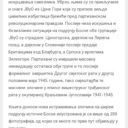
искрцавања савезника. Убрзо, њима су се прикључиле
и снаге ЈВуО из Црне Горе које су пратиле хиљде
цивилних избјеглица бјежећи пред партизанском
револуционаронм правдом. Послије низа искушења и
безизланих ситуација на подручју Босне обе групације
ЈВуО су страдале: Црногорска, дијелом на Лијевча
пољу, а дијелом у Словенији послије предаје
Британцима код Блајбурга, а Српска у врлетима
Зеленгоре. Партизани су извршили масовну
ликвидацију остатака обје групе и то послије
формалног завршетка Другог свјетског рата у другој
половини маја 1945. године, тако смјештајући те
масовне злочине у епилог вишеструког грађанског
рата у окупираној Краљевини Југославији 1941-1945.
Књига доноси нова истраживања злочина на ширем
подручју источне Босне илустрована је са више од 200
фотографија, од којих се многе по први пут објављују у