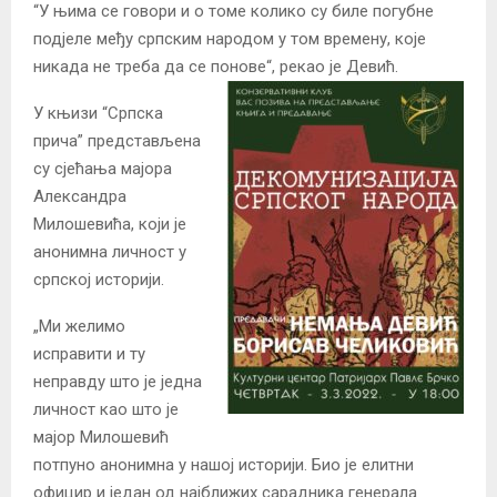
“У њима се говори и о томе колико су биле погубне
подјеле међу српским народом у том времену, које
никада не треба да се понове“, рекао је Девић.
У књизи “Српска
прича” представљена
су сјећања мајора
Александра
Милошевића, који је
анонимна личност у
српској историји.
„Ми желимо
исправити и ту
неправду што је једна
личност као што је
мајор Милошевић
потпуно анонимна у нашој историји. Био је елитни
официр и један од најближих сарадника генерала