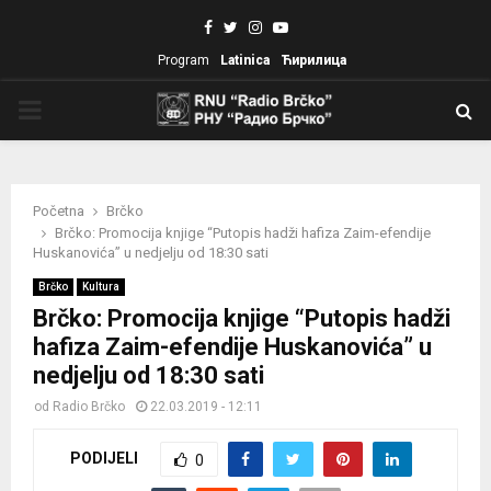
Facebook
Twitter
Instagram
Youtube
Program
Latinica
Ћирилица
PRIMARY
MENU
Početna
Brčko
Brčko: Promocija knjige “Putopis hadži hafiza Zaim-efendije
Huskanovića” u nedjelju od 18:30 sati
Brčko
Kultura
Brčko: Promocija knjige “Putopis hadži
hafiza Zaim-efendije Huskanovića” u
nedjelju od 18:30 sati
od
Radio Brčko
22.03.2019 - 12:11
PODIJELI
0