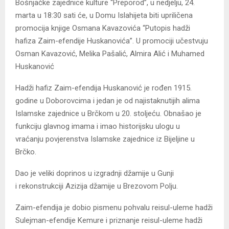
Bošnjačke zajednice kulture “Preporod”, u nedjelju, 24.
marta u 18:30 sati će, u Domu Islahijeta biti upriličena
promocija knjige Osmana Kavazovića “Putopis hadži
hafiza Zaim-efendije Huskanovića”. U promociji učestvuju
Osman Kavazović, Melika Pašalić, Almira Alić i Muhamed
Huskanović
Hadži hafiz Zaim-efendija Huskanović je rođen 1915.
godine u Doborovcima i jedan je od najistaknutijih alima
Islamske zajednice u Brčkom u 20. stoljeću. Obnašao je
funkciju glavnog imama i imao historijsku ulogu u
vraćanju povjerenstva Islamske zajednice iz Bijeljine u
Brčko.
Dao je veliki doprinos u izgradnji džamije u Gunji
i rekonstrukciji Azizija džamije u Brezovom Polju.
Zaim-efendija je dobio pismenu pohvalu reisul-uleme hadži
Sulejman-efendije Kemure i priznanje reisul-uleme hadži