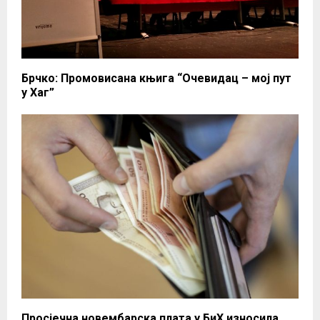
Брчко: Промовисана књига “Очевидац – мој пут
у Хаг”
Просјечна новембарска плата у БиХ износила