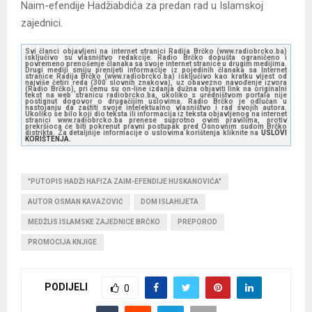
Naim-efendije Hadžiabdića za predan rad u Islamskoj
zajednici.
Svi članci objavljeni na internet stranici Radija Brčko (www.radiobrcko.ba)
isključivo su vlasništvo redakcije. Radio Brčko dopušta ograničeno i
povremeno prenošenje članaka sa svoje internet stranice u drugim medijima.
Drugi mediji smiju prenijeti informacije iz pojedinih članaka sa Internet
stranice Radija Brčko (www.radiobrcko.ba) isključivo kao kratku vijest od
najviše četiri reda (300 slovnih znakova), uz obavezno navođenje izvora
(Radio Brčko), pri čemu su on-line izdanja dužna objaviti link na originalni
tekst na web stranicu radiobrcko.ba, ukoliko s uredništvom portala nije
postignut dogovor o drugačijim uslovima. Radio Brčko je odlučan u
nastojanju da zaštiti svoje intelektualno vlasništvo i rad svojih autora.
Ukoliko se bilo koji dio teksta ili informacija iz teksta objavljenog na internet
stranici www.radiobrcko.ba prenese suprotno ovim pravilima, protiv
prekršioca će biti pokrenut pravni postupak pred Osnovnim sudom Brčko
distrikta. Za detaljnije informacije o uslovima korištenja kliknite na
USLOVI
KORIŠTENJA.
"PUTOPIS HADŽI HAFIZA ZAIM-EFENDIJE HUSKANOVIĆA"
AUTOR OSMAN KAVAZOVIĆ
DOM ISLAHIJETA
MEDŽLIS ISLAMSKE ZAJEDNICE BRČKO
PREPOROD
PROMOCIJA KNJIGE
PODIJELI
0