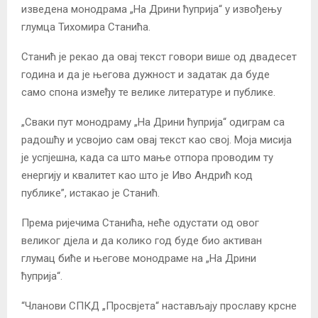
изведена монодрама „На Дрини ћуприја“ у извођењу
глумца Тихомира Станића.
Станић је рекао да овај текст говори више од двадесет
година и да је његова дужност и задатак да буде
само спона између те велике литературе и публике.
„Сваки пут монодраму „На Дрини ћуприја“ одиграм са
радошћу и усвојио сам овај текст као свој. Моја мисија
је успјешна, када са што мање отпора проводим ту
енергију и квалитет као што је Иво Андрић код
публике”, истакао је Станић.
Према ријечима Станића, неће одустати од овог
великог дјела и да колико год буде био активан
глумац биће и његове монодраме на „На Дрини
ћуприја“.
“Чланови СПКД „Просвјета“ настављају прославу крсне