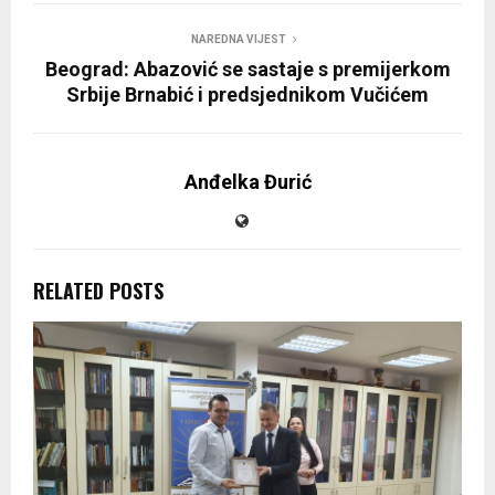
NAREDNA VIJEST
Beograd: Abazović se sastaje s premijerkom
Srbije Brnabić i predsjednikom Vučićem
Anđelka Đurić
RELATED POSTS