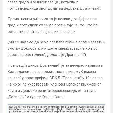
славе града и великог свеца”, истакла је
потпредсједница овог друштва Ведрана Драгичевић.
Према њеним ријечима то је велики догађај за наш
град и потрудили су се да организују нешто што ће
оставити печат за овај велики празник.
„Ми се надамо да ћемо следеће године организовати и
смотру фоклора али и друге манифестације које су
изостале ове године“, додала је Драгичевић.
Потпредсједница Драгичевић је за вечерас најавила и
Видовданско вече поезије под називом „Кнежева
вечера“ у просторијама СПКД “Просвјета“ у 19 часова,
на којој ће учествовати чланови Српског књижевног
круга и Драмско рецитаторске секције, етно група
„Босиљак“ и гуслар Огњен Окиљ.
Svi članci objavljeni na internet stranici Radija Brčko (www.radiobrcko.ba)
isključivo su vlasništvo redakcije. Radio Brčko dopušta ograničeno i
povremeno prenošenje članaka sa svoje internet stranice u drugim medijima.