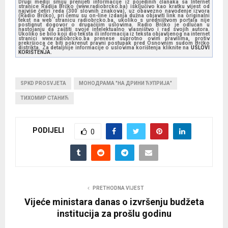
Drugi mediji smiju prenijeti informacije iz pojedinih članaka sa Internet
stranice Radija Brčko (www.radiobrcko.ba) isključivo kao kratku vijest od
najviše četiri reda (300 slovnih znakova), uz obavezno navođenje izvora
(Radio Brčko), pri čemu su on-line izdanja dužna objaviti link na originalni
tekst na web stranicu radiobrcko.ba, ukoliko s uredništvom portala nije
postignut dogovor o drugačijim uslovima. Radio Brčko je odlučan u
nastojanju da zaštiti svoje intelektualno vlasništvo i rad svojih autora.
Ukoliko se bilo koji dio teksta ili informacija iz teksta objavljenog na internet
stranici www.radiobrcko.ba prenese suprotno ovim pravilima, protiv
prekršioca će biti pokrenut pravni postupak pred Osnovnim sudom Brčko
distrikta. Za detaljnije informacije o uslovima korištenja kliknite na
USLOVI
KORIŠTENJA.
SPKD PROSVJETA
МОНОДРАМА "НА ДРИНИ ЋУПРИЈА"
ТИХОМИР СТАНИЋ
PODIJELI
0
PRETHODNA VIJEST
Vijeće ministara danas o izvršenju budžeta
institucija za prošlu godinu