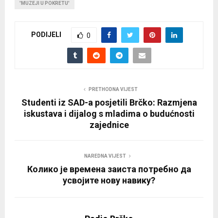
'MUZEJI U POKRETU'
PODIJELI
0
PRETHODNA VIJEST
Studenti iz SAD-a posjetili Brčko: Razmjena
iskustava i dijalog s mladima o budućnosti
zajednice
NAREDNA VIJEST
Колико је времена заиста потребно да
усвојите нову навику?