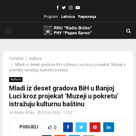
Facebook
Twitter
Instagram
Youtube
Program
Latinica
Ћирилица
PRIMARY
MENU
Početna
Kultura
Mladi iz deset gradova BiH u Banjoj Luci kroz projekat ‘Muzeji u
pokretu’ istražuju kulturnu baštinu
Kultura
Mladi iz deset gradova BiH u Banjoj
Luci kroz projekat ‘Muzeji u pokretu’
istražuju kulturnu baštinu
od
Radio Brčko
03.06.2026 - 13:52
PODIJELI
0