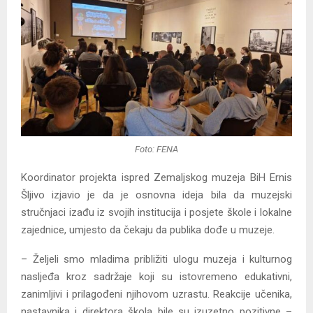
Foto: FENA
Koordinator projekta ispred Zemaljskog muzeja BiH Ernis
Šljivo izjavio je da je osnovna ideja bila da muzejski
stručnjaci izađu iz svojih institucija i posjete škole i lokalne
zajednice, umjesto da čekaju da publika dođe u muzeje.
– Željeli smo mladima približiti ulogu muzeja i kulturnog
nasljeđa kroz sadržaje koji su istovremeno edukativni,
zanimljivi i prilagođeni njihovom uzrastu. Reakcije učenika,
nastavnika i direktora škola bile su izuzetno pozitivne –