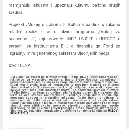
razmjenjuju iskustva i upoznaju kulturnu baštinu drugih
sredina.
Projekat „Muzeji u pokretu II: Kulturna baština u rukama
mladih“ realizuje se u okviru programa „Dijalog za
budućnost 3“, koji provode UNDP, UNICEF i UNESCO u
saradnji sa institucijama BiH, a finansira ga Fond za
izgradnju mira generalnog sekretara Ujedinjenih nacija.
Izvor: FENA
Svi članci objavljeni na internet stranici Radija Brčko (www.radiobrcko.ba)
isključivo su vlasništvo redakcije. Radio Brčko dopušta ograničeno i
povremeno prenošenje članaka sa svoje internet stranice u drugim medijima.
Drugi mediji smiju prenijeti informacije iz pojedinih članaka sa Internet
stranice Radija Brčko (www.radiobrcko.ba) isključivo kao kratku vijest od
najviše četiri reda (300 slovnih znakova), uz obavezno navođenje izvora
(Radio Brčko), pri čemu su on-line izdanja dužna objaviti link na originalni
tekst na web stranicu radiobrcko.ba, ukoliko s uredništvom portala nije
postignut dogovor o drugačijim uslovima. Radio Brčko je odlučan u
nastojanju da zaštiti svoje intelektualno vlasništvo i rad svojih autora.
Ukoliko se bilo koji dio teksta ili informacija iz teksta objavljenog na internet
stranici www.radiobrcko.ba prenese suprotno ovim pravilima, protiv
prekršioca će biti pokrenut pravni postupak pred Osnovnim sudom Brčko
distrikta. Za detaljnije informacije o uslovima korištenja kliknite na
USLOVI
KORIŠTENJA.