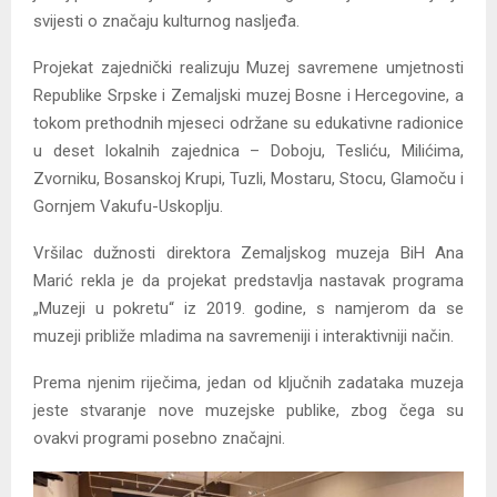
svijesti o značaju kulturnog nasljeđa.
Projekat zajednički realizuju Muzej savremene umjetnosti
Republike Srpske i Zemaljski muzej Bosne i Hercegovine, a
tokom prethodnih mjeseci održane su edukativne radionice
u deset lokalnih zajednica – Doboju, Tesliću, Milićima,
Zvorniku, Bosanskoj Krupi, Tuzli, Mostaru, Stocu, Glamoču i
Gornjem Vakufu-Uskoplju.
Vršilac dužnosti direktora Zemaljskog muzeja BiH Ana
Marić rekla je da projekat predstavlja nastavak programa
„Muzeji u pokretu“ iz 2019. godine, s namjerom da se
muzeji približe mladima na savremeniji i interaktivniji način.
Prema njenim riječima, jedan od ključnih zadataka muzeja
jeste stvaranje nove muzejske publike, zbog čega su
ovakvi programi posebno značajni.