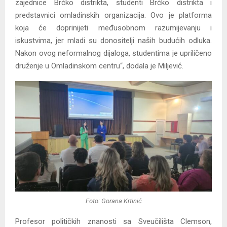
zajednice Brčko distrikta, studenti Brčko distrikta i
predstavnici omladinskih organizacija. Ovo je platforma
koja će doprinijeti međusobnom razumijevanju i
iskustvima, jer mladi su donositelji naših budućih odluka.
Nakon ovog neformalnog dijaloga, studentima je upriličeno
druženje u Omladinskom centru“, dodala je Miljević.
Foto: Gorana Krtinić
Profesor političkih znanosti sa Sveučilišta Clemson,