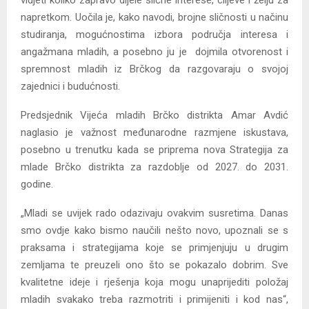
vidjeti koliko zapravo dijele slične interese, ciljeve i želju za
napretkom. Uočila je, kako navodi, brojne sličnosti u načinu
studiranja, mogućnostima izbora područja interesa i
angažmana mladih, a posebno ju je dojmila otvorenost i
spremnost mladih iz Brčkog da razgovaraju o svojoj
zajednici i budućnosti.
Predsjednik Vijeća mladih Brčko distrikta Amar Avdić
naglasio je važnost međunarodne razmjene iskustava,
posebno u trenutku kada se priprema nova Strategija za
mlade Brčko distrikta za razdoblje od 2027. do 2031.
godine.
„Mladi se uvijek rado odazivaju ovakvim susretima. Danas
smo ovdje kako bismo naučili nešto novo, upoznali se s
praksama i strategijama koje se primjenjuju u drugim
zemljama te preuzeli ono što se pokazalo dobrim. Sve
kvalitetne ideje i rješenja koja mogu unaprijediti položaj
mladih svakako treba razmotriti i primijeniti i kod nas“,