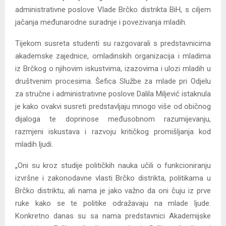
administrativne poslove Vlade Brčko distrikta BiH, s ciljem
jačanja međunarodne suradnje i povezivanja mladih.
Tijekom susreta studenti su razgovarali s predstavnicima
akademske zajednice, omladinskih organizacija i mladima
iz Brčkog o njihovim iskustvima, izazovima i ulozi mladih u
društvenim procesima. Šefica Službe za mlade pri Odjelu
za stručne i administrativne poslove Dalila Miljević istaknula
je kako ovakvi susreti predstavljaju mnogo više od običnog
dijaloga te doprinose međusobnom razumijevanju,
razmjeni iskustava i razvoju kritičkog promišljanja kod
mladih ljudi.
„Oni su kroz studije političkih nauka učili o funkcioniranju
izvršne i zakonodavne vlasti Brčko distrikta, politikama u
Brčko distriktu, ali nama je jako važno da oni čuju iz prve
ruke kako se te politike odražavaju na mlade ljude.
Konkretno danas su sa nama predstavnici Akademijske