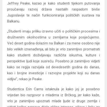
Jeffrey Peake, kazao je kako studenti tijekom putovanja
proučavaju razvoj država nastalih raspadom bivše
Jugoslavije te način funkcioniranja političkih sustava na
Balkanu.
„Studenti imaju priliku izravno učiti o političkim procesima i
društvenim okolnostima u zemljama koje posjećujemo.
Već deset godina dolazim na Balkan i za mene osobno nije
bilo velikih iznenađenja, ali bilo je vrlo zanimljivo promatrati
kako studenti doživljavaju različita iskustva, kulture i
perspektive ljudi koje susreću. Posebno je zanimljivo vidjeti
kako se regija razvijala od devedesetih godina do danas,
kao i brojne investicije i razvojne projekte koji su danas
vidljivi“, rekao je Peake.
Studentica Erin Carns istaknula je kako joj je posebno
vrijedan bio razgovor s mladima iz Brčkog, jer kako kaže,
vrlo je zanimljivo upoznati mlade ljude iz druge zemlje i