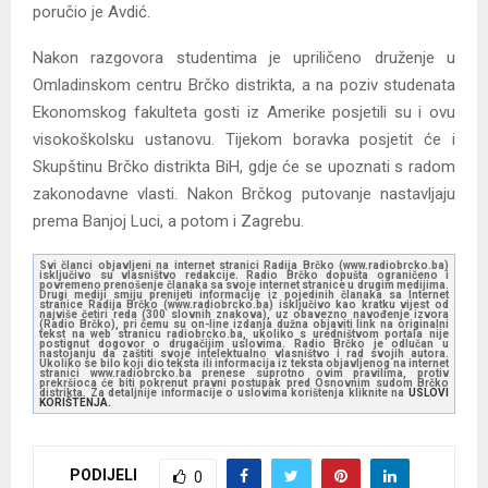
poručio je Avdić.
Nakon razgovora studentima je upriličeno druženje u
Omladinskom centru Brčko distrikta, a na poziv studenata
Ekonomskog fakulteta gosti iz Amerike posjetili su i ovu
visokoškolsku ustanovu. Tijekom boravka posjetit će i
Skupštinu Brčko distrikta BiH, gdje će se upoznati s radom
zakonodavne vlasti. Nakon Brčkog putovanje nastavljaju
prema Banjoj Luci, a potom i Zagrebu.
Svi članci objavljeni na internet stranici Radija Brčko (www.radiobrcko.ba)
isključivo su vlasništvo redakcije. Radio Brčko dopušta ograničeno i
povremeno prenošenje članaka sa svoje internet stranice u drugim medijima.
Drugi mediji smiju prenijeti informacije iz pojedinih članaka sa Internet
stranice Radija Brčko (www.radiobrcko.ba) isključivo kao kratku vijest od
najviše četiri reda (300 slovnih znakova), uz obavezno navođenje izvora
(Radio Brčko), pri čemu su on-line izdanja dužna objaviti link na originalni
tekst na web stranicu radiobrcko.ba, ukoliko s uredništvom portala nije
postignut dogovor o drugačijim uslovima. Radio Brčko je odlučan u
nastojanju da zaštiti svoje intelektualno vlasništvo i rad svojih autora.
Ukoliko se bilo koji dio teksta ili informacija iz teksta objavljenog na internet
stranici www.radiobrcko.ba prenese suprotno ovim pravilima, protiv
prekršioca će biti pokrenut pravni postupak pred Osnovnim sudom Brčko
distrikta. Za detaljnije informacije o uslovima korištenja kliknite na
USLOVI
KORIŠTENJA.
PODIJELI
0