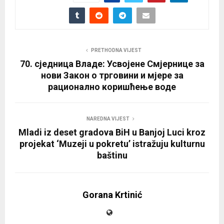
PRETHODNA VIJEST
70. сједница Владе: Усвојене Смјернице за
нови Закон о трговини и мјере за
рационално коришћење воде
NAREDNA VIJEST
Mladi iz deset gradova BiH u Banjoj Luci kroz
projekat ‘Muzeji u pokretu’ istražuju kulturnu
baštinu
Gorana Krtinić