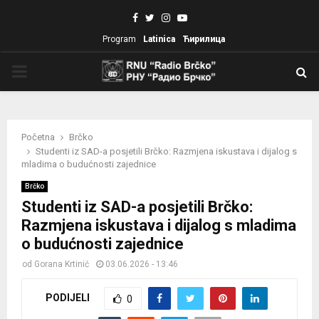
Facebook
Twitter
Instagram
Youtube
Program
Latinica
Ћирилица
PRIMARY
MENU
Početna
Brčko
Studenti iz SAD-a posjetili Brčko: Razmjena iskustava i dijalog s
mladima o budućnosti zajednice
Brčko
Studenti iz SAD-a posjetili Brčko:
Razmjena iskustava i dijalog s mladima
o budućnosti zajednice
od
Gorana Krtinić
03.06.2026 - 13:46
PODIJELI
0