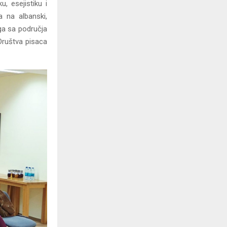
u, esejistiku i
 na albanski,
iga sa područja
 Društva pisaca