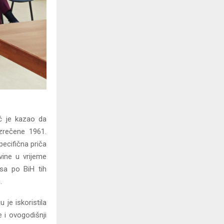
ć je kazao da
izrečene 1961.
pecifična priča
vine u vrijeme
usa po BiH tih
.
 je iskoristila
e i ovogodišnji