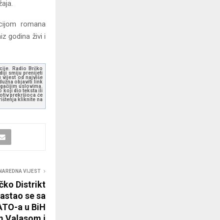
žaja.
ocijom romana
z godina živi i
kcije. Radio Brčko
ji smiju prenijeti
 vijest od najviše
užna objaviti link
ugačijim uslovima.
koji dio teksta ili
otiv prekršioca će
štenja kliknite na
NAREDNA VIJEST
čko Distrikt
astao se sa
TO-a u BiH
m Valasom i