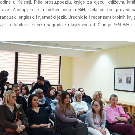
odine u Kalesiji. Piše prozu,poeziju, knjige za djecu, književnu kritik
stove. Zastupljen je u udžbenicima u BiH, djela su mu prevedena
ancuski, engleski i njemački jezik. Urednik je i recenzent brojnih knj
ije, a dobitnik je i niza nagrada za književni rad. Član je PEN BiH i