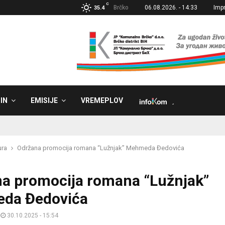
C
Brčko
06.08.2026. - 14:33
Imp
35.4
IN
EMISIJE
VREMEPLOV
˼
ura
Održana promocija romana “Lužnjak” Mehmeda Đedovića
a promocija romana “Lužnjak”
da Đedovića
30.10.2025 - 15:54