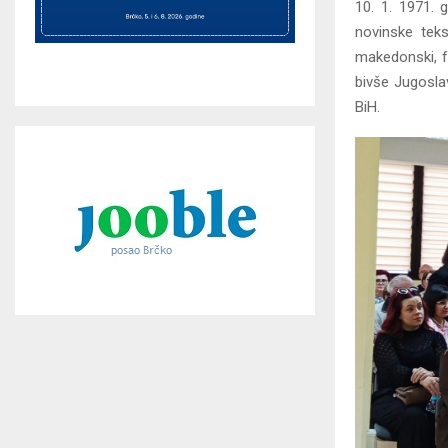
10. 1. 1971. g
novinske tek
makedonski, fr
bivše Jugoslav
BiH.