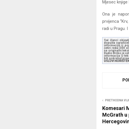
Mjesec knjige 
Ona je napom
prvijenca “Krv
radi u Pragu. 
Svi članci objavl
dopušta ograničen
informacije iz po
četiri reda (300 
na originalni tek
Radio Brčko je odl
informacija iz te
biti pokrenut pra
USLOVI KORIŠTE
PO
PRETHODNA VIJ
Komesari M
McGrath u p
Hercegovin