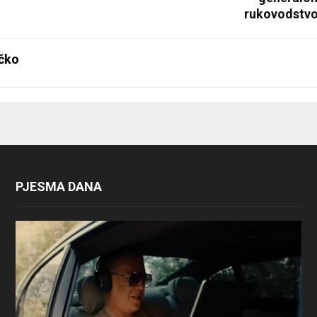
rukovodstvo
čko
PJESMA DANA