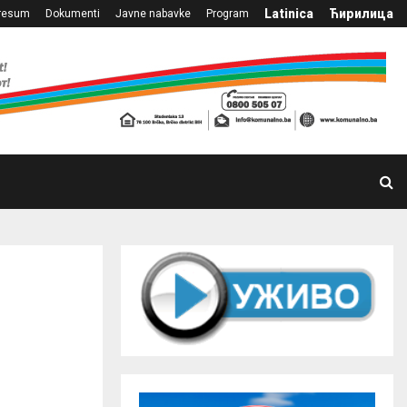
Latinica
Ћирилица
resum
Dokumenti
Javne nabavke
Program