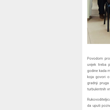
Povodom prom
uvijek treba 
godine kada mu
koja govori o
gradnji pruga
turbulentnih v
Rukovoditeljic
da uputi poziv