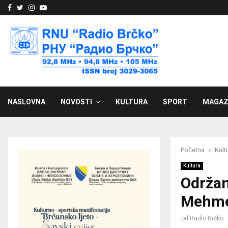
Facebook
Twitter
Instagram
Youtube
NASLOVNA
NOVOSTI
KULTURA
SPORT
MAGAZ
Početna
Kult
Kultura
Održan
Mehme
od
Radio Brčko