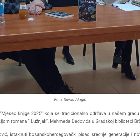
Foto: Suvad Alagić
 “Mjesec knjige 2025” koja se tradicionalno održava u našem gradu 
jom romana ” Lužnjak”, Mehmeda Đedovića u Gradskoj biblioteci Br
ć, istaknuti bosanskohercegovački pisac srednje generacije i nov