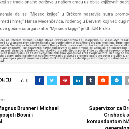
koji se tradicionalno održava u našem gradu uz obilje književnih sadr
enula da se “Mjesec knjige” u Brčkom nastavlja sutra prom
, med i hmelj” Harisa Medenčevića, rođenog u Derventi koji već dugi ni
I ove godine suorganizator “Mjeseca knjige” je ULJUB Brčko.
jeni na internet stranici Radija Brčko (www.radiobrcko.ba) isključivo su vlasništvo reda
o i povremeno prenošenje članaka sa svoje internet stranice u drugim medijima. Drugi medi
jedinih članaka sa Internet stranice Radija Brčko (www.radiobrcko.ba) isključivo kao kratku
slovnih znakova), uz obavezno navođenje izvora (Radio Brčko), pri čemu su on-line izdanja d
st na web stranicu radiobrcko.ba, ukoliko s uredništvom portala nije postignut dogovor o dr
učan u nastojanju da zaštiti svoje intelektualno vlasništvo i rad svojih autora. Ukoliko se bilo 
ksta objavljenog na internet stranici www.radiobrcko.ba prenese suprotno ovim pravilima, pr
vni postupak pred Osnovnim sudom Brčko distrikta. Za detaljnije informacije o uslovima kori
NJA.
DIJELI
0
EST
agnus Brunner i Michael
Supervizor za Br
osjeti Bosni i
Crishock s
i
komandantom NA
generalo