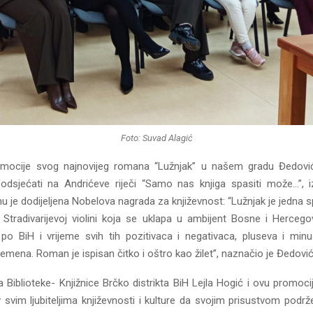
Foto: Suvad Alagić
ocije svog najnovijeg romana “Lužnjak” u našem gradu Đedovi
podsjećati na Andrićeve riječi “Samo nas knjiga spasiti može…”, 
 je dodijeljena Nobelova nagrada za književnost: “Lužnjak je jedna s
 Stradivarijevoj violini koja se uklapa u ambijent Bosne i Hercego
 po BiH i vrijeme svih tih pozitivaca i negativaca, pluseva i min
remena. Roman je ispisan čitko i oštro kao žilet”, naznačio je Đedović
a Biblioteke- Knjižnice Brčko distrikta BiH Lejla Hogić i ovu promociju
 svim ljubiteljima književnosti i kulture da svojim prisustvom podrž