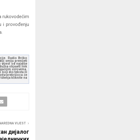
sa rukovodećim
u i provođenju
a.
kcije. Radio Brčko
ji smiju prenijeti
 vijest od najviše
užna objaviti link
ugačijim uslovima.
koji dio teksta ili
otiv prekršioca će
štenja kliknite na
NAREDNA VIJEST
ан дијалог
аједничких