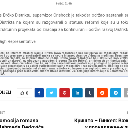
Foto: OHR
 Brčko Distriktu, supervizor Crishock je također održao sastanak 
Distrikta na kojem su razgovarali o statusu reformi koje su u tok
trukturnih projekata od značaja za kontinuirani i održivi razvoj Distrikt
High Representative
jeni na internet stranici Radija Brčko (www.radiobrcko.ba) isključivo su vlasništvo reda
o i povremeno prenošenje članaka sa svoje internet stranice u drugim medijima. Drugi medi
jedinih članaka sa Internet stranice Radija Brčko (www.radiobrcko.ba) isključivo kao kratku
slovnih znakova), uz obavezno navođenje izvora (Radio Brčko), pri čemu su on-line izdanja d
st na web stranicu radiobrcko.ba, ukoliko s uredništvom portala nije postignut dogovor o dr
učan u nastojanju da zaštiti svoje intelektualno vlasništvo i rad svojih autora. Ukoliko se bilo 
ksta objavljenog na internet stranici www.radiobrcko.ba prenese suprotno ovim pravilima, pr
vni postupak pred Osnovnim sudom Brčko distrikta. Za detaljnije informacije o uslovima kori
NJA.
DIJELI
0
EST
romocija romana
Кришто – Гинкел: Важ
 Mehmeda Đedovića
у проналажењу з