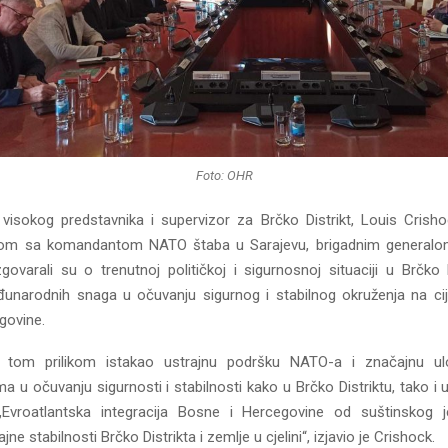
Foto: OHR
 visokog predstavnika i supervizor za Brčko Distrikt, Louis Crish
om sa komandantom NATO štaba u Sarajevu, brigadnim genera
ovarali su o trenutnoj političkoj i sigurnosnoj situaciji u Brčko D
narodnih snaga u očuvanju sigurnog i stabilnog okruženja na cije
govine.
e tom prilikom istakao ustrajnu podršku NATO-a i značajnu u
ma u očuvanju sigurnosti i stabilnosti kako u Brčko Distriktu, tako i u 
 „Evroatlantska integracija Bosne i Hercegovine od suštinskog 
ajne stabilnosti Brčko Distrikta i zemlje u cjelini“, izjavio je Crishock.