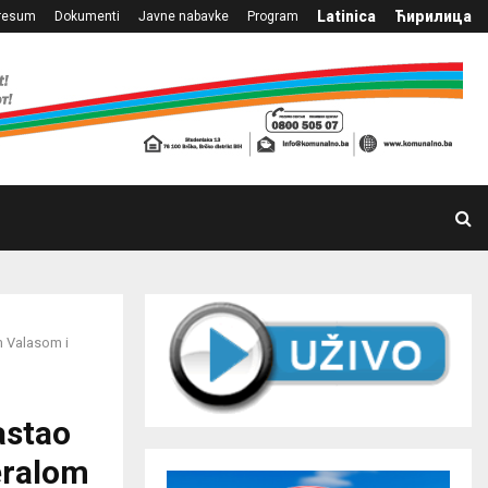
Latinica
Ћирилица
resum
Dokumenti
Javne nabavke
Program
m Valasom i
astao
eralom