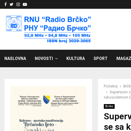
Facebook
Twitter
Instagram
Youtube
NASLOVNA
NOVOSTI
KULTURA
SPORT
MAGAZ
Početna
Brč
Supervizor 
rukovodstvom Di
Brčko
Superv
se sa