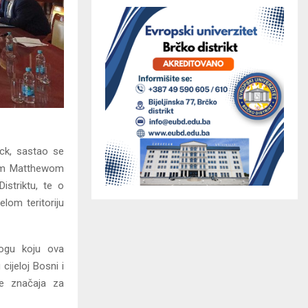
ock, sastao se
lom Matthewom
istriktu, te o
lom teritoriju
logu koju ova
cijeloj Bosni i
je značaja za