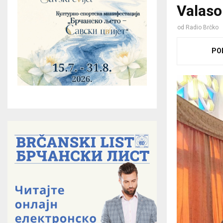
Valaso
od
Radio Brčko
PO