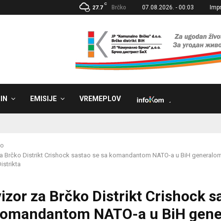
C
Brčko
07.08.2026. - 00:03
Imp
27.7
IN
EMISIJE
VREMEPLOV
˼
ko
za Brčko Distrikt Crishock sastao se sa komandantom NATO-a u BiH generalo
strikta
izor za Brčko Distrikt Crishock s
 komandantom NATO-a u BiH gen