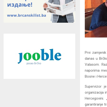
Prvi zamjenik
danas u Brčk
Valasom. Razg
naporima među
Bosne i Herce
Supervizor j
organizacija i
Hercegovini.
garantiranje tr