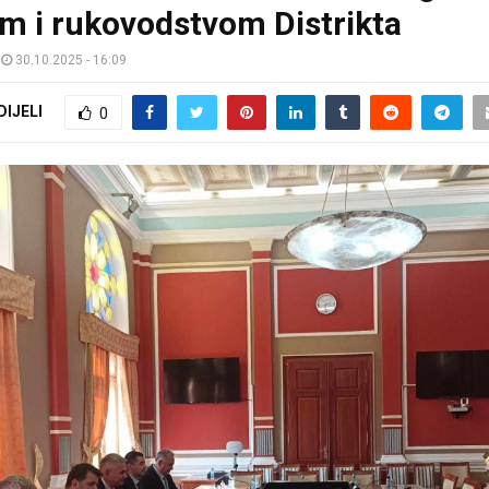
m i rukovodstvom Distrikta
30.10.2025 - 16:09
DIJELI
0