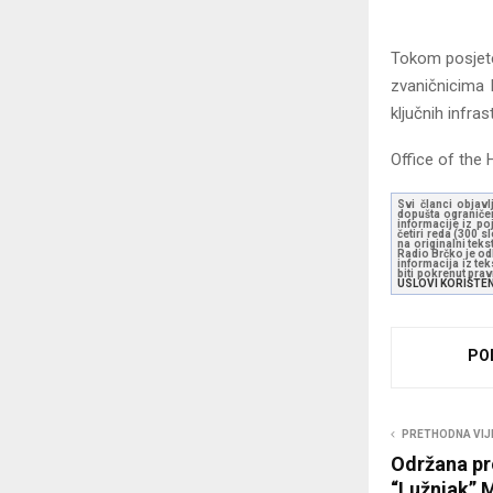
Tokom posjete
zvaničnicima 
ključnih infras
Office of the 
Svi članci objavl
dopušta ograničen
informacije iz po
četiri reda (300 
na originalni tek
Radio Brčko je odl
informacija iz te
biti pokrenut pra
USLOVI KORIŠTE
PO
PRETHODNA VIJ
Održana p
“Lužnjak”