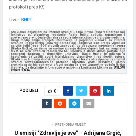
protokol i pres KS.
Izvor:
BHRT
Svi članci objavljeni na internet stranici Radija Brčko (www.radiobrcko.ba)
isključivo su vlasništvo redakcije. Radio Brčko dopušta ograničeno i
povremeno prenošenje članaka sa svoje internet stranice u drugim medijima.
Drugi mediji smiju prenijeti informacije iz pojedinih članaka sa Internet
stranice Radija Brčko (www.radiobrcko.ba) isključivo kao kratku vijest od
najviše četiri reda (300 slovnih znakova), uz obavezno navođenje izvora
(Radio Brčko), pri čemu su on-line izdanja dužna objaviti link na originalni
tekst na web stranicu radiobrcko.ba, ukoliko s uredništvom portala nije
postignut dogovor o drugačijim uslovima. Radio Brčko je odlučan u
nastojanju da zaštiti svoje intelektualno vlasništvo i rad svojih autora.
Ukoliko se bilo koji dio teksta ili informacija iz teksta objavljenog na internet
stranici www.radiobrcko.ba prenese suprotno ovim pravilima, protiv
prekršioca će biti pokrenut pravni postupak pred Osnovnim sudom Brčko
distrikta. Za detaljnije informacije o uslovima korištenja kliknite na
USLOVI
KORIŠTENJA.
PODIJELI
0
PRETHODNA VIJEST
U emisiji “Zdravlje je sve” – Adrijana Grgić,