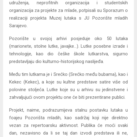
udruženja, neprofitnih organizacija i studentskih
organizacija za projekte za mlade, potpisali su Sporazum o
realizaciji projekta Muzej lutaka s JU Pozorište mladih
Sarajevo.
Pozorište u svojoj arhivi posjeduje oko 50 lutaka
(marionete, stolne lutke, javajke…). Lutke posebne izrade i
tehnologije, kao dio češke škole lutkarstva, sigurno
predstavljaju dio kulturno-historijskog naslijeđa.
Među tim lutkama je i Srećko (Srećko među bubama), kao i
Kekec (Kekec), a koje su kultne predstave satire više od
polovine stoljeća. Lutke koje su u arhivu su jedinstvene i
zahvaljujući ovom projektu one će biti prezentirane publici.
Projekt, naime, podrazumijeva stalnu postavku lutaka u
foajeu Pozorišta mladih, kao sadržaj koji nije direktno
vezan za repertoarsku aktivnost. Publika će moći svaki
dan, nezavisno da li se taj dan izvodi predstava ili ne,