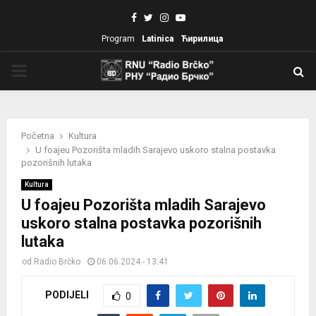
Facebook
Twitter
Instagram
Youtube
Program
Latinica
Ћирилица
PRIMARY
MENU
Početna
Kultura
U foajeu Pozorišta mladih Sarajevo uskoro stalna postavka
pozorišnih lutaka
Kultura
U foajeu Pozorišta mladih Sarajevo
uskoro stalna postavka pozorišnih
lutaka
od
Radio Brčko
06.06.2024 - 13:41
PODIJELI
0