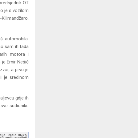
 predsjednik OT
ao je s vozilom
-Kilimandžaro,
oš automobila.
no sam ih tada
tarih motora i
o je Emir Nešić
vor, a prvu je
ji je sredinom
aljevcu gdje ih
 sve sudionike
kcije. Radio Brčko
ji smiju prenijeti