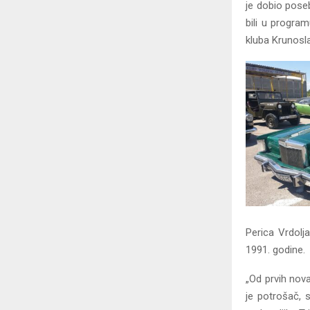
je dobio pose
bili u progra
kluba Krunosl
Perica Vrdolj
1991. godine.
„Od prvih nov
je potrošač, 