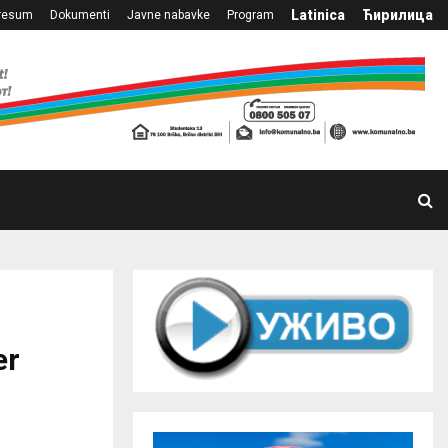
Latinica
Ћирилица
resum
Dokumenti
Javne nabavke
Program
er