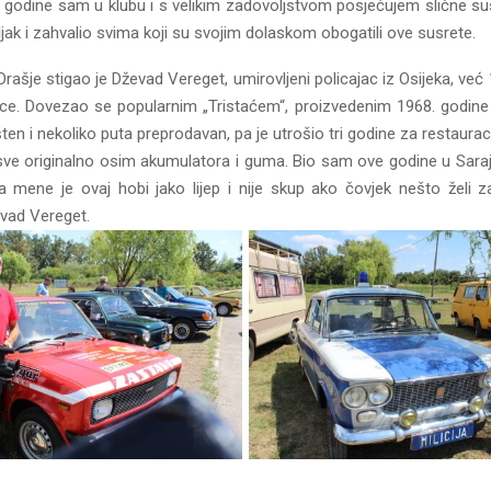
ri godine sam u klubu i s velikim zadovoljstvom posjećujem slične susr
jak i zahvalio svima koji su svojim dolaskom obogatili ove susrete.
rašje stigao je Dževad Vereget, umirovljeni policajac iz Osijeka, već
ce. Dovezao se popularnim „Tristaćem“, proizvedenim 1968. godine 
ten i nekoliko puta preprodavan, pa je utrošio tri godine za restauraci
sve originalno osim akumulatora i guma. Bio sam ove godine u Saraje
 mene je ovaj hobi jako lijep i nije skup ako čovjek nešto želi z
evad Vereget.