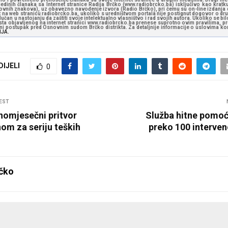
jedinih članaka sa Internet stranice Radija Brčko (www.radiobrcko.ba) isključivo kao kratku
slovnih znakova), uz obavezno navođenje izvora (Radio Brčko), pri čemu su on-line izdanja d
st na web stranicu radiobrcko.ba, ukoliko s uredništvom portala nije postignut dogovor o dr
učan u nastojanju da zaštiti svoje intelektualno vlasništvo i rad svojih autora. Ukoliko se bilo 
ksta objavljenog na internet stranici www.radiobrcko.ba prenese suprotno ovim pravilima, pr
vni postupak pred Osnovnim sudom Brčko distrikta. Za detaljnije informacije o uslovima kori
NJA.
DIJELI
0
EST
nomjesečni pritvor
Služba hitne pomoć
om za seriju teških
preko 100 interven
čko