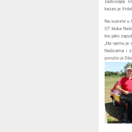
zadovoljila. T
kazao je Vrdol
Na susrete u O
OT kluba Naši
bio jako zapuš
„Na njemu je 
Našicama i za
poručio je Dž