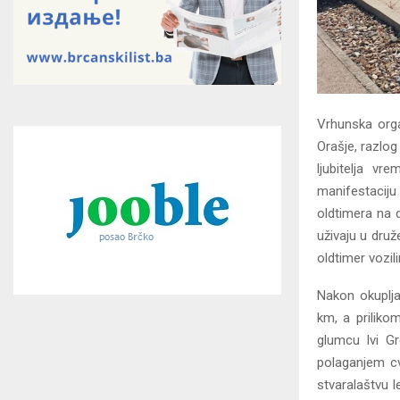
Vrhunska orga
Orašje, razlog
ljubitelja vr
manifestaciju 
oldtimera na d
uživaju u druž
oldtimer vozil
Nakon okuplj
km, a priliko
glumcu Ivi G
polaganjem cv
stvaralaštvu 