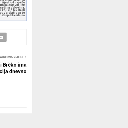
 vijest od najviše
užna objaviti link
ugačijim uslovima.
koji dio teksta ili
otiv prekršioca će
štenja kliknite na
NAREDNA VIJEST
i Brčko ima
cija dnevno