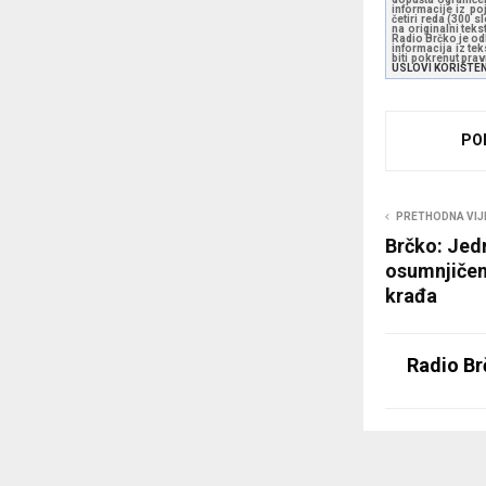
informacije iz po
četiri reda (300 
na originalni tek
Radio Brčko je odl
informacija iz te
biti pokrenut pra
USLOVI KORIŠTE
PO
PRETHODNA VIJ
Brčko: Jed
osumnjičen
krađa
Radio Br