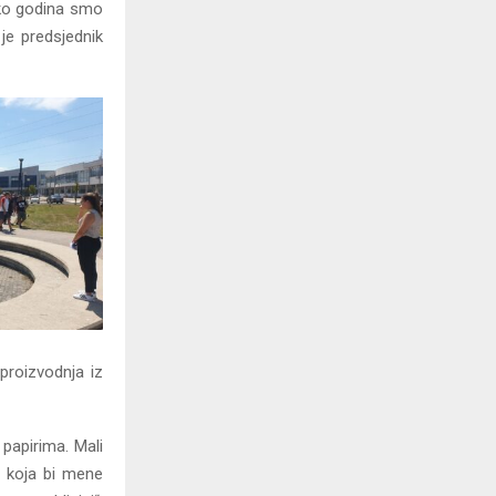
iko godina smo
je predsjednik
proizvodnja iz
papirima. Mali
e koja bi mene