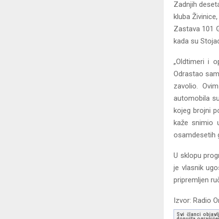
Zadnjih deseta
kluba Živinice
Zastava 101 G
kada su Stojadi
„Oldtimeri i 
Odrastao sam 
zavolio. Ovim
automobila su 
kojeg brojni 
kaže snimio u
osamdesetih g
U sklopu progr
je vlasnik ug
pripremljen ru
Izvor: Radio O
Svi članci objavl
dopušta ograničen