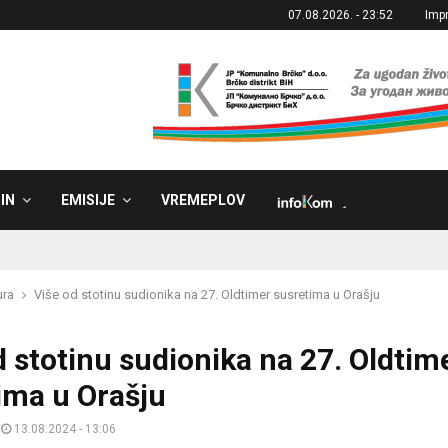
07.08.2026. - 23:52
Imp
IN
EMISIJE
VREMEPLOV
˼
ura
Više od stotinu sudionika na 27. Oldtimer susretima u Orašju
d stotinu sudionika na 27. Oldtim
ima u Orašju
13.08.2024 - 13:06