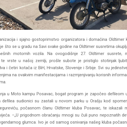
nizacija i sjajno gostoprimstvo organizatora i domaćina Oldtimer
 je što se u gradu na Savi svake godine na Oldtimer susretima okuplj
emešnih motornih vozila. Na ovogodišnje 27. Oldtimer susrete, n
te vrste u našoj zemlji, prošle subote je pristiglo stotinjak ljubit
va i četiri kotača iz BiH, Hrvatske, Slovenije i Srbije. Svi su jedinstv
enjima na ovakvim manifestacijama i razmjenjivanju korisnih informac
ima.
anja u Moto kampu Posavac, bogat program je započeo defileom u 
m defilea sudionici su zastali u novom parku u Orašju kod spom
regureviću, počasnom članu Oldtimer kluba Posavac, te iskazali 
ijeća. –„U prigodnom obraćanju mnogi su čuli puno nepoznatih deta
legendarnog glumca. Ivo je od samog osnivanja našeg kluba počasni