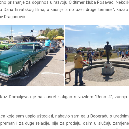
bno priznanje za doprinos u razvoju Oldtimer kluba Posavac. Nekol
mu Dana hrvatskog filma, a kasnije smo uzeli druge termine“, kazao 
av Draganović.
ak iz Domaljevca je na susrete stigao s vozilom “Reno 4”, zadnja 
aca koje sam uspio uštedjeti, nabavio sam ga u Beogradu s urednim 
spreman i za duge relacije, nije za prodaju, osim u slučaju zamjen