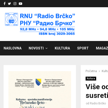
Facebook
Twitter
Instagram
Youtube
NASLOVNA
NOVOSTI
KULTURA
SPORT
MAGAZ
Početna
Kult
Kultura
Više o
susret
od
Radio Brčko