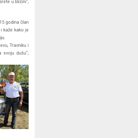
ete u blizini“,
 15 godina član
i kaže kako je
ju.
vu, Travniku i
a svoju dušu“,