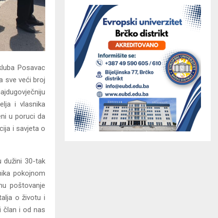
 kluba Posavac
a sve veći broj
ajdugovječniju
elja i vlasnika
eni u poruci da
ija i savjeta o
dužini 30-tak
enika pokojnom
mu poštovanje
lja o životu i
 član i od nas