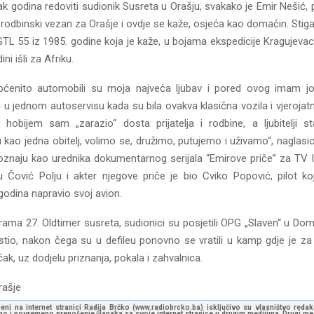
k godina redoviti sudionik Susreta u Orašju, svakako je Emir Nešić,
, rodbinski vezan za Orašje i ovdje se kaže, osjeća kao domaćin. Stig
TL 55 iz 1985. godine koja je kaže, u bojama ekspedicije Kragujevac
ni išli za Afriku.
općenito automobili su moja najveća ljubav i pored ovog imam j
u jednom autoservisu kada su bila ovakva klasična vozila i vjerojat
 hobijem sam „zarazio“ dosta prijatelja i rodbine, a ljubitelji s
kao jedna obitelj, volimo se, družimo, putujemo i uživamo“, naglasi
poznaju kao urednika dokumentarnog serijala “Emirove priče” za TV Iz
 Čović Polju i akter njegove priče je bio Cviko Popović, pilot ko
odina napravio svoj avion.
ama 27. Oldtimer susreta, sudionici su posjetili OPG „Slaven“ u Dom
ostio, nakon čega su u defileu ponovno se vratili u kamp gdje je za
čak, uz dodjelu priznanja, pokala i zahvalnica.
rašje
jeni na internet stranici Radija Brčko (www.radiobrcko.ba) isključivo su vlasništvo reda
o i povremeno prenošenje članaka sa svoje internet stranice u drugim medijima. Drugi medi