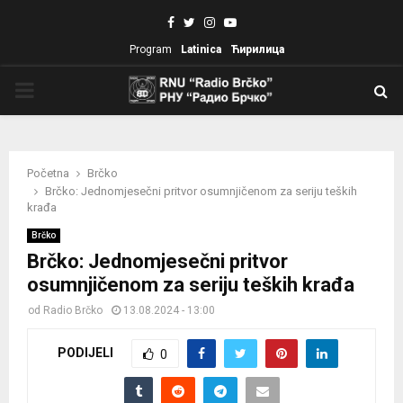
Facebook
Twitter
Instagram
Youtube
Program
Latinica
Ћирилица
PRIMARY
MENU
Početna
Brčko
Brčko: Jednomjesečni pritvor osumnjičenom za seriju teških
krađa
Brčko
Brčko: Jednomjesečni pritvor
osumnjičenom za seriju teških krađa
od
Radio Brčko
13.08.2024 - 13:00
PODIJELI
0