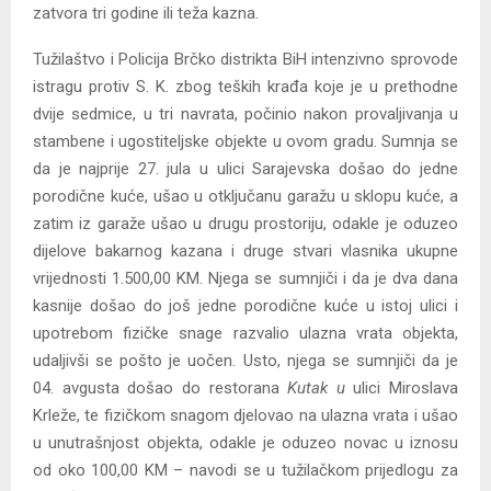
zatvora tri godine ili teža kazna.
Tužilaštvo i Policija Brčko distrikta BiH intenzivno sprovode
istragu protiv S. K. zbog teških krađa koje je u prethodne
dvije sedmice, u tri navrata, počinio nakon provaljivanja u
stambene i ugostiteljske objekte u ovom gradu. Sumnja se
da je najprije 27. jula u ulici Sarajevska došao do jedne
porodične kuće, ušao u otključanu garažu u sklopu kuće, a
zatim iz garaže ušao u drugu prostoriju, odakle je oduzeo
dijelove bakarnog kazana i druge stvari vlasnika ukupne
vrijednosti 1.500,00 KM. Njega se sumnjiči i da je dva dana
kasnije došao do još jedne porodične kuće u istoj ulici i
upotrebom fizičke snage razvalio ulazna vrata objekta,
udaljivši se pošto je uočen. Usto, njega se sumnjiči da je
04. avgusta došao do restorana
Kutak
u
ulici Miroslava
Krleže, te fizičkom snagom djelovao na ulazna vrata i ušao
u unutrašnjost objekta, odakle je oduzeo novac u iznosu
od oko 100,00 KM – navodi se u tužilačkom prijedlogu za