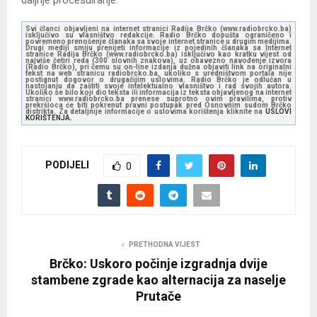
daljnje procesuiranje.
Svi članci objavljeni na internet stranici Radija Brčko (www.radiobrcko.ba)
isključivo su vlasništvo redakcije. Radio Brčko dopušta ograničeno i
povremeno prenošenje članaka sa svoje internet stranice u drugim medijima.
Drugi mediji smiju prenijeti informacije iz pojedinih članaka sa Internet
stranice Radija Brčko (www.radiobrcko.ba) isključivo kao kratku vijest od
najviše četiri reda (300 slovnih znakova), uz obavezno navođenje izvora
(Radio Brčko), pri čemu su on-line izdanja dužna objaviti link na originalni
tekst na web stranicu radiobrcko.ba, ukoliko s uredništvom portala nije
postignut dogovor o drugačijim uslovima. Radio Brčko je odlučan u
nastojanju da zaštiti svoje intelektualno vlasništvo i rad svojih autora.
Ukoliko se bilo koji dio teksta ili informacija iz teksta objavljenog na internet
stranici www.radiobrcko.ba prenese suprotno ovim pravilima, protiv
prekršioca će biti pokrenut pravni postupak pred Osnovnim sudom Brčko
distrikta. Za detaljnije informacije o uslovima korištenja kliknite na
USLOVI
KORIŠTENJA.
PODIJELI
0
PRETHODNA VIJEST
Brčko: Uskoro počinje izgradnja dvije
stambene zgrade kao alternacija za naselje
Prutače