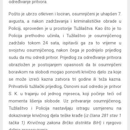
određivanje pritvora.
Pošto je ubrzo otkriven i lociran, osumnjičeni je uhapšen 7.
avgusta, a nakon zadržavanja i kriminalističke obrade u
Policiji, sproveden je u prostorije Tužilaštva. Kao što je to
Policija prethodno učinila, i Tužilaštvo je osumnjičenog
zadržalo tokom 24 sata, ispitavši ga za to vrijeme u
svojstvu osumnjičenog, nakon čega je podnijelo prijedlog
sudu da mu odredi pritvor. Prijedlog za određivanje pritvora
obrazložen je postojanjem opasnosti da bi osumnjičeni
boravkom na slobodi mogao ponoviti krivično djelo za koje
se može izreći kazna zatvora tri godine ili teža kazna.
Prihvativši tužilački prijedlog, Osnovni sud odredio je pritvor
S. K. u trajanju od jednog mjeseca, koji počinje teći od
momenta lišenja slobode. Uz pritvaranje osumnjičenog,
Tužilaštvo i Policija nastavljaju istragu usmjerenu na
dokazivanje krivičnog djela teške krađe (
iz člana 281 stav 1
tačka 1) Krivičnog zakona Brčko distrikta BiH)
i njegovo