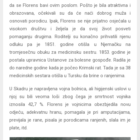
da se Florens bavi ovim poslom. Pošto je bila atraktivna i
obrazovana, očekivali su da će naći dobrog muža i
osnovati porodicu. Ipak, Florens se nije prijatno osjećala u
visokom društvu i željela je da svoj život posveti
pomaganju drugima. Roditelji su konačno prihvatili njenu
odluku pa je 1851. godine otišla u Njemačku na
tromjesečnu obuku za medicinsku sestru. 1853. godine je
postala upravnica Ustanove za bolesne gospođe. Radila je
do naredne godine kada je počeo Krimski rat. Tada je sa 38
medicinskih sestara otišla u Tursku da brine o ranjenima.
U Skadru je napravljena vojna bolnica, ali higijenski uslovi u
njoj su bili veoma loši zbog čega je smrtnost vojnika
iznosila 42,7 %. Florens je vojnicima obezbjedila novu
odjeću, adekvatnu hranu, pomagala je pri amputacijama,
previjala je rane, pisala je porodicama ranjenih, slala im je
plate, itd.