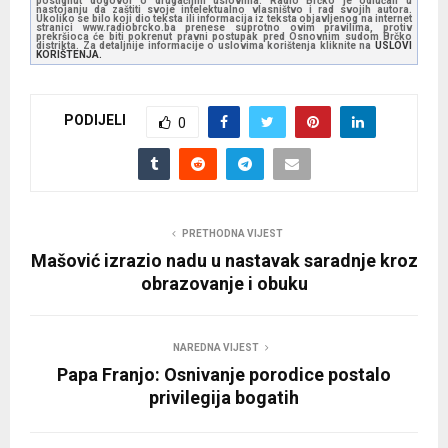
postignut dogovor o drugačijim uslovima. Radio Brčko je odlučan u
nastojanju da zaštiti svoje intelektualno vlasništvo i rad svojih autora.
Ukoliko se bilo koji dio teksta ili informacija iz teksta objavljenog na internet
stranici www.radiobrcko.ba prenese suprotno ovim pravilima, protiv
prekršioca će biti pokrenut pravni postupak pred Osnovnim sudom Brčko
distrikta. Za detaljnije informacije o uslovima korištenja kliknite na
USLOVI
KORIŠTENJA.
PODIJELI
0
PRETHODNA VIJEST
Mašović izrazio nadu u nastavak saradnje kroz
obrazovanje i obuku
NAREDNA VIJEST
Papa Franjo: Osnivanje porodice postalo
privilegija bogatih