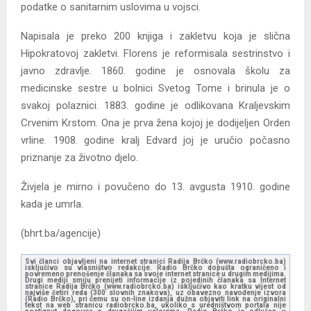
podatke o sanitarnim uslovima u vojsci.
Napisala je preko 200 knjiga i zakletvu koja je slična
Hipokratovoj zakletvi. Florens je reformisala sestrinstvo i
javno zdravlje. 1860. godine je osnovala školu za
medicinske sestre u bolnici Svetog Tome i brinula je o
svakoj polaznici. 1883. godine je odlikovana Kraljevskim
Crvenim Krstom. Ona je prva žena kojoj je dodijeljen Orden
vrline. 1908. godine kralj Edvard joj je uručio počasno
priznanje za životno djelo.
Živjela je mirno i povučeno do 13. avgusta 1910. godine
kada je umrla.
(bhrt.ba/agencije)
Svi članci objavljeni na internet stranici Radija Brčko (www.radiobrcko.ba)
isključivo su vlasništvo redakcije. Radio Brčko dopušta ograničeno i
povremeno prenošenje članaka sa svoje internet stranice u drugim medijima.
Drugi mediji smiju prenijeti informacije iz pojedinih članaka sa Internet
stranice Radija Brčko (www.radiobrcko.ba) isključivo kao kratku vijest od
najviše četiri reda (300 slovnih znakova), uz obavezno navođenje izvora
(Radio Brčko), pri čemu su on-line izdanja dužna objaviti link na originalni
tekst na web stranicu radiobrcko.ba, ukoliko s uredništvom portala nije