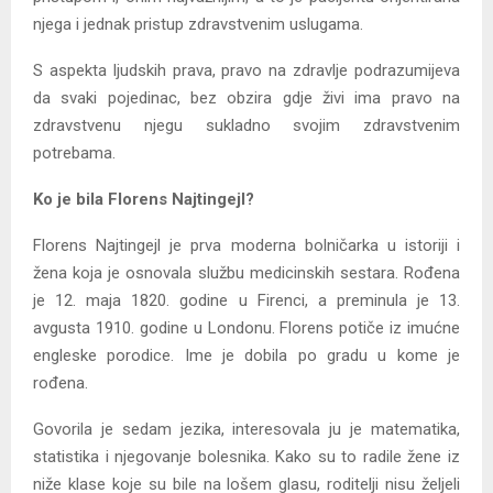
njega i jednak pristup zdravstvenim uslugama.
S aspekta ljudskih prava, pravo na zdravlje podrazumijeva
da svaki pojedinac, bez obzira gdje živi ima pravo na
zdravstvenu njegu sukladno svojim zdravstvenim
potrebama.
Ko je bila Florens Najtingejl?
Florens Najtingejl je prva moderna bolničarka u istoriji i
žena koja je osnovala službu medicinskih sestara. Rođena
je 12. maja 1820. godine u Firenci, a preminula je 13.
avgusta 1910. godine u Londonu. Florens potiče iz imućne
engleske porodice. Ime je dobila po gradu u kome je
rođena.
Govorila je sedam jezika, interesovala ju je matematika,
statistika i njegovanje bolesnika. Kako su to radile žene iz
niže klase koje su bile na lošem glasu, roditelji nisu željeli