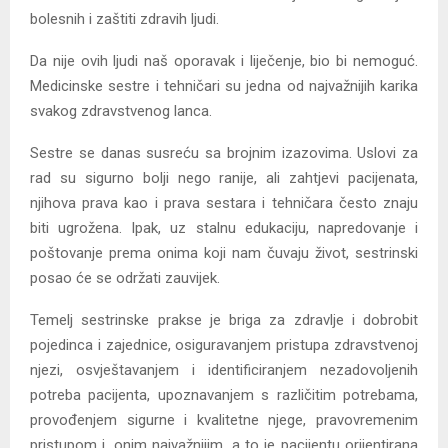
bolesnih i zaštiti zdravih ljudi.
Da nije ovih ljudi naš oporavak i liječenje, bio bi nemoguć.
Medicinske sestre i tehničari su jedna od najvažnijih karika
svakog zdravstvenog lanca.
Sestre se danas susreću sa brojnim izazovima. Uslovi za
rad su sigurno bolji nego ranije, ali zahtjevi pacijenata,
njihova prava kao i prava sestara i tehničara često znaju
biti ugrožena. Ipak, uz stalnu edukaciju, napredovanje i
poštovanje prema onima koji nam čuvaju život, sestrinski
posao će se održati zauvijek.
Temelj sestrinske prakse je briga za zdravlje i dobrobit
pojedinca i zajednice, osiguravanjem pristupa zdravstvenoj
njezi, osvještavanjem i identificiranjem nezadovoljenih
potreba pacijenta, upoznavanjem s različitim potrebama,
provođenjem sigurne i kvalitetne njege, pravovremenim
pristupom i, onim najvažnijim, a to je pacijentu orijentirana