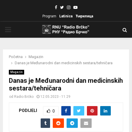
Facebook
Twitter
Instagram
Youtube
Program
Latinica
Ћирилица
PRIMARY
MENU
Početna
Magazin
Danas je Međunarodni dan medicinskih sestara/tehničara
Magazin
Danas je Međunarodni dan medicinskih
sestara/tehničara
od
Radio Brčko
12.05.2023 - 11:29
PODIJELI
0