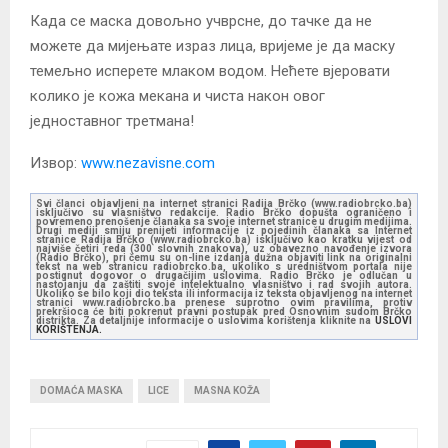
Када се маска довољно учврсне, до тачке да не
можете да мијењате израз лица, вријеме је да маску
темељно исперете млаком водом. Нећете вјеровати
колико је кожа мекана и чиста након овог
једноставног третмана!
Извор:
www.nezavisne.com
Svi članci objavljeni na internet stranici Radija Brčko (www.radiobrcko.ba)
isključivo su vlasništvo redakcije. Radio Brčko dopušta ograničeno i
povremeno prenošenje članaka sa svoje internet stranice u drugim medijima.
Drugi mediji smiju prenijeti informacije iz pojedinih članaka sa Internet
stranice Radija Brčko (www.radiobrcko.ba) isključivo kao kratku vijest od
najviše četiri reda (300 slovnih znakova), uz obavezno navođenje izvora
(Radio Brčko), pri čemu su on-line izdanja dužna objaviti link na originalni
tekst na web stranicu radiobrcko.ba, ukoliko s uredništvom portala nije
postignut dogovor o drugačijim uslovima. Radio Brčko je odlučan u
nastojanju da zaštiti svoje intelektualno vlasništvo i rad svojih autora.
Ukoliko se bilo koji dio teksta ili informacija iz teksta objavljenog na internet
stranici www.radiobrcko.ba prenese suprotno ovim pravilima, protiv
prekršioca će biti pokrenut pravni postupak pred Osnovnim sudom Brčko
distrikta. Za detaljnije informacije o uslovima korištenja kliknite na
USLOVI
KORIŠTENJA.
DOMAĆA MASKA
LICE
MASNA KOŽA