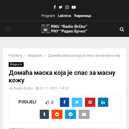
Facebook
Twitter
Instagram
Youtube
Program
Latinica
Ћирилица
PRIMARY
MENU
Početna
Magazin
Домаћа маска која је спас за масну кожу
Magazin
Домаћа маска која је спас за масну
кожу
od
Radio Brčko
29.11.2021 - 14:53
PODIJELI
0