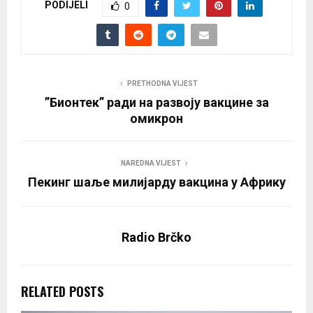
PODIJELI
0
PRETHODNA VIJEST
”Бионтек” ради на развоју вакцине за
омикрон
NAREDNA VIJEST
Пекинг шаље милијарду вакцина у Африку
Radio Brčko
RELATED POSTS