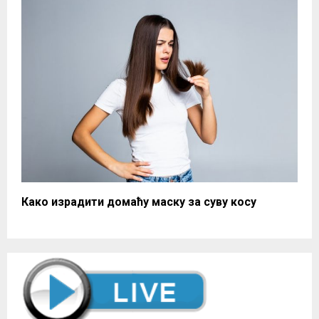
Како израдити домаћу маску за суву косу