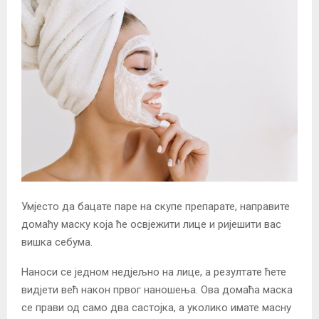
Умјесто да бацате паре на скупе препарате, направите
домаћу маску која ће освјежити лице и ријешити вас
вишка себума.
Наноси се једном недјељно на лице, а резултате ћете
видјети већ након првог наношења. Ова домаћа маска
се прави од само два састојка, а уколико имате масну