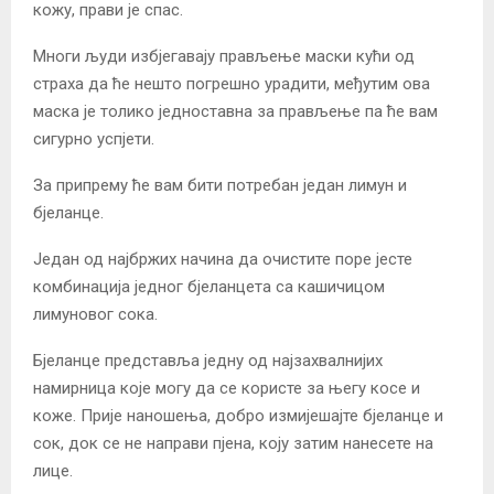
кожу, прави је спас.
Многи људи избјегавају прављење маски кући од
страха да ће нешто погрешно урадити, међутим ова
маска је толико једноставна за прављење па ће вам
сигурно успјети.
За припрему ће вам бити потребан један лимун и
бјеланце.
Један од најбржих начина да очистите поре јесте
комбинација једног бјеланцета са кашичицом
лимуновог сока.
Бјеланце представља једну од најзахвалнијих
намирница које могу да се користе за његу косе и
коже. Прије наношења, добро измијешајте бјеланце и
сок, док се не направи пјена, коју затим нанесете на
лице.