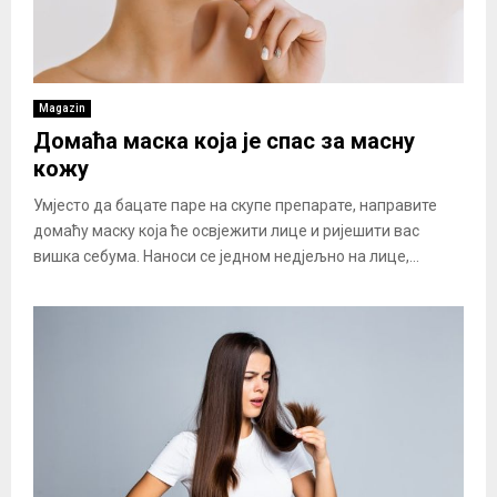
Magazin
Домаћа маска која је спас за масну
кожу
Умјесто да бацате паре на скупе препарате, направите
домаћу маску која ће освјежити лице и ријешити вас
вишка себума. Наноси се једном недјељно на лице,...