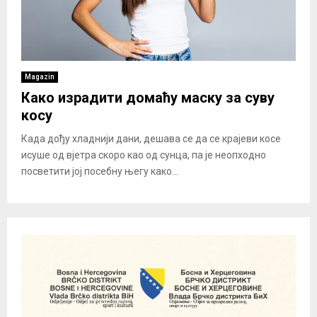
Magazin
Како израдити домаћу маску за суву
косу
Када дођу хладнији дани, дешава се да се крајеви косе
исуше од вјетра скоро као од сунца, па је неопходно
посветити јој посебну његу како...