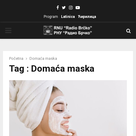
Facebook
Twitter
Instagram
Youtube
Program
Latinica
Ћирилица
PRIMARY
MENU
Početna
Domaća maska
Tag : Domaća maska