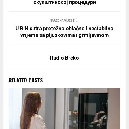
скупштинској процедури
NAREDNA VIJEST
U BiH sutra pretežno oblačno i nestabilno
vrijeme sa pljuskovima i grmljavinom
Radio Brčko
RELATED POSTS