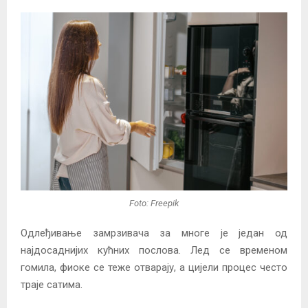
Foto: Freepik
Одлеђивање замрзивача за многе је један од
најдосаднијих кућних послова. Лед се временом
гомила, фиоке се теже отварају, а цијели процес често
траје сатима.