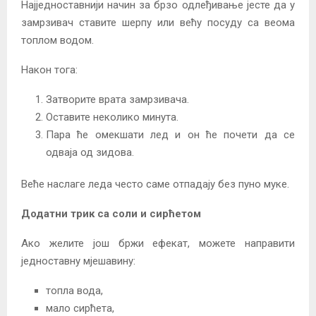
Најједноставнији начин за брзо одлеђивање јесте да у
замрзивач ставите шерпу или већу посуду са веома
топлом водом.
Након тога:
Затворите врата замрзивача.
Оставите неколико минута.
Пара ће омекшати лед и он ће почети да се
одваја од зидова.
Веће наслаге леда често саме отпадају без пуно муке.
Додатни трик са соли и сирћетом
Ако желите још бржи ефекат, можете направити
једноставну мјешавину:
топла вода,
мало сирћета,