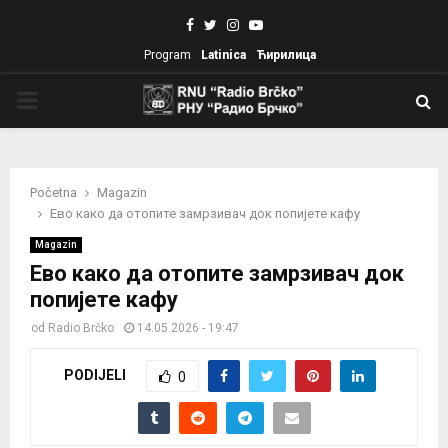
Facebook
Twitter
Instagram
Youtube
Program
Latinica
Ћирилица
PRIMARY
MENU
Početna
Magazin
Ево како да отопите замрзивач док попијете кафу
Magazin
Ево како да отопите замрзивач док
попијете кафу
od
Radio Brčko
14.05.2026 - 19:47
PODIJELI
0