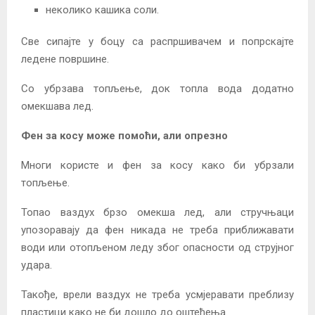
неколико кашика соли.
Све сипајте у боцу са распршивачем и попрскајте
ледене површине.
Со убрзава топљење, док топла вода додатно
омекшава лед.
Фен за косу може помоћи, али опрезно
Многи користе и фен за косу како би убрзали
топљење.
Топао ваздух брзо омекша лед, али стручњаци
упозоравају да фен никада не треба приближавати
води или отопљеном леду због опасности од струјног
удара.
Такође, врели ваздух не треба усмјеравати преблизу
пластици како не би дошло до оштећења.