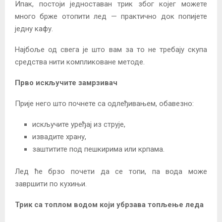
Ипак, постоји једноставан трик због којег можете
много брже отопити лед — практично док попијете
једну кафу.
Најбоље од свега је што вам за то не требају скупа
средства нити компликоване методе.
Прво искључите замрзивач
Прије него што почнете са одлеђивањем, обавезно:
искључите уређај из струје,
извадите храну,
заштитите под пешкирима или крпама.
Лед ће брзо почети да се топи, па вода може
завршити по кухињи.
Трик са топлом водом који убрзава топљење леда