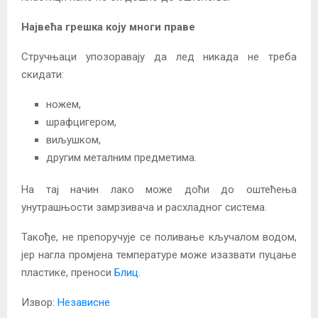
Највећа грешка коју многи праве
Стручњаци упозоравају да лед никада не треба
скидати:
ножем,
шрафцигером,
виљушком,
другим металним предметима.
На тај начин лако може доћи до оштећења
унутрашњости замрзивача и расхладног система.
Такође, не препоручује се поливање кључалом водом,
јер нагла промјена температуре може изазвати пуцање
пластике, преноси
Блиц
.
Извор:
Независне