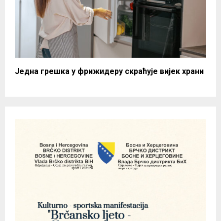
Једна грешка у фрижидеру скраћује вијек храни