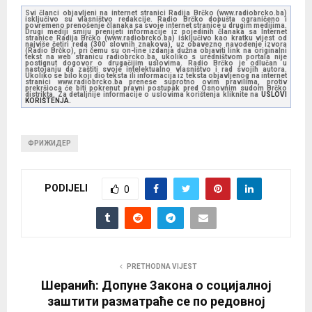
Svi članci objavljeni na internet stranici Radija Brčko (www.radiobrcko.ba)
isključivo su vlasništvo redakcije. Radio Brčko dopušta ograničeno i
povremeno prenošenje članaka sa svoje internet stranice u drugim medijima.
Drugi mediji smiju prenijeti informacije iz pojedinih članaka sa Internet
stranice Radija Brčko (www.radiobrcko.ba) isključivo kao kratku vijest od
najviše četiri reda (300 slovnih znakova), uz obavezno navođenje izvora
(Radio Brčko), pri čemu su on-line izdanja dužna objaviti link na originalni
tekst na web stranicu radiobrcko.ba, ukoliko s uredništvom portala nije
postignut dogovor o drugačijim uslovima. Radio Brčko je odlučan u
nastojanju da zaštiti svoje intelektualno vlasništvo i rad svojih autora.
Ukoliko se bilo koji dio teksta ili informacija iz teksta objavljenog na internet
stranici www.radiobrcko.ba prenese suprotno ovim pravilima, protiv
prekršioca će biti pokrenut pravni postupak pred Osnovnim sudom Brčko
distrikta. Za detaljnije informacije o uslovima korištenja kliknite na
USLOVI
KORIŠTENJA.
ФРИЖИДЕР
PODIJELI
0
PRETHODNA VIJEST
Шеранић: Допуне Закона о социјалној
заштити разматраће се по редовној