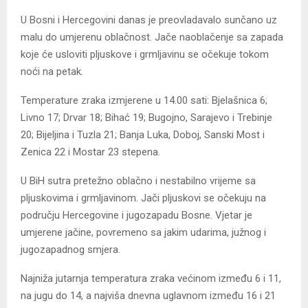
U Bosni i Hercegovini danas je preovladavalo sunčano uz
malu do umjerenu oblačnost. Jače naoblačenje sa zapada
koje će usloviti pljuskove i grmljavinu se očekuje tokom
noći na petak.
Temperature zraka izmjerene u 14.00 sati: Bjelašnica 6;
Livno 17; Drvar 18; Bihać 19; Bugojno, Sarajevo i Trebinje
20; Bijeljina i Tuzla 21; Banja Luka, Doboj, Sanski Most i
Zenica 22 i Mostar 23 stepena.
U BiH sutra pretežno oblačno i nestabilno vrijeme sa
pljuskovima i grmljavinom. Jači pljuskovi se očekuju na
području Hercegovine i jugozapadu Bosne. Vjetar je
umjerene jačine, povremeno sa jakim udarima, južnog i
jugozapadnog smjera.
Najniža jutarnja temperatura zraka većinom između 6 i 11,
na jugu do 14, a najviša dnevna uglavnom između 16 i 21