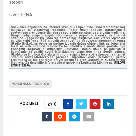
stepen.
Izvor: FENA
Svi članci objavljeni na internet stranici Radija Brčko (www.radiobrcko.ba)
isključivo su vlasništvo redakcije. Radio Brčko dopušta ograničeno i
povremeno prenošenje članaka sa svoje internet stranice u drugim medijima.
Drugi mediji smiju prenijeti informacije iz pojedinih članaka sa Internet
stranice Radija Brčko (www.radiobrcko.ba) isključivo kao kratku vijest od
najviše četiri reda (300 slovnih znakova), uz obavezno navođenje izvora
(Radio Brčko), pri čemu su on-line izdanja dužna objaviti link na originalni
tekst na web stranicu radiobrcko.ba, ukoliko s uredništvom portala nije
postignut dogovor o drugačijim uslovima. Radio Brčko je odlučan u
nastojanju da zaštiti svoje intelektualno vlasništvo i rad svojih autora.
Ukoliko se bilo koji dio teksta ili informacija iz teksta objavljenog na internet
stranici www.radiobrcko.ba prenese suprotno ovim pravilima, protiv
prekršioca će biti pokrenut pravni postupak pred Osnovnim sudom Brčko
distrikta. Za detaljnije informacije o uslovima korištenja kliknite na
USLOVI
KORIŠTENJA.
VREMENSKA PROGNOZA
PODIJELI
0