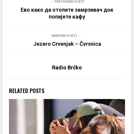
PRETHODNA VIJEST
Ево како да отопите замрзивач док
попијете кафу
NAREDNA VIJEST
Jezero Crvenjak – Čvrsnica
Radio Brčko
RELATED POSTS