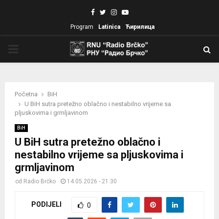
Facebook
Twitter
Instagram
Youtube
Program
Latinica
Ћирилица
PRIMARY
MENU
Početna
BiH
U BiH sutra pretežno oblačno i nestabilno vrijeme sa
pljuskovima i grmljavinom
BiH
U BiH sutra pretežno oblačno i
nestabilno vrijeme sa pljuskovima i
grmljavinom
od
Radio Brčko
14.05.2026 - 21:30
PODIJELI
0