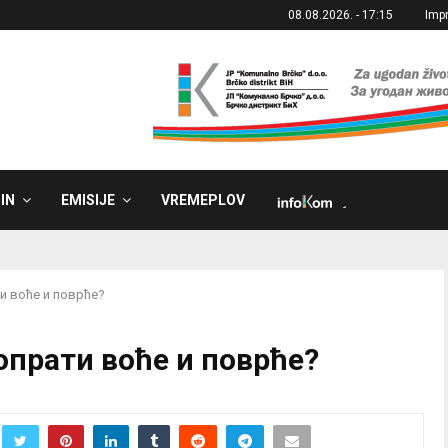
08.08.2026. - 17:15
Imp
IN
EMISIJE
VREMEPLOV
˼
и воће и поврће?
опрати воће и поврће?