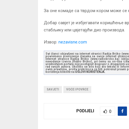
За оне комаде са тврдом кором може се 
Добар савјет је избјегавати коришћење в
стабљику или цвјетајући дио производа.
Извор:
nezavisne.com
Svi članci objavljeni na internet stranici Radija Brčko (w
povremeno prenošenje članaka sa svoje internet stranice 
Internet stranice Radija Brčko (www.radiobrcko.ba) isklj
navođenje izvora (Radio Brčko), pri čemu su on-line izdan
uredništvom portala nije postignut dogovor o drugačijim usl
rad svojih autora. Ukoliko se bilo koji dio teksta ili inf
ovim pravilima, protiv prekršioca će biti pokrenut pravni
korištenja kliknite na
USLOVI KORIŠTENJA.
SAVJETI
VOĆE I POVRĆE
PODIJELI
0