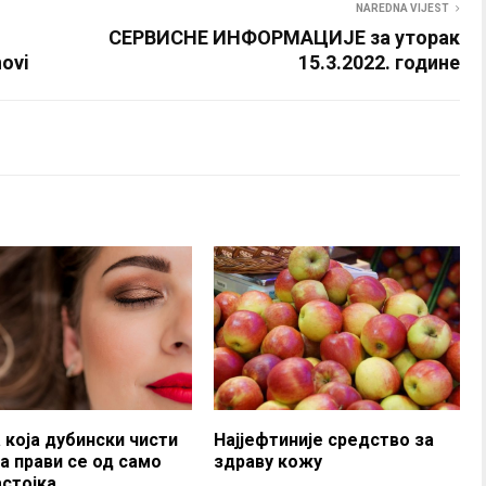
NAREDNA VIJEST
СЕРВИСНЕ ИНФОРМАЦИЈЕ за уторак
novi
15.3.2022. године
 која дубински чисти
Најјефтиније средство за
 а прави се од само
здраву кожу
астојка