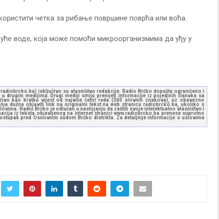
користити четка за рибање површине поврћа или воћа.
руће воде, која може помоћи микроорганизмима да уђу у
ww.radiobrcko.ba) isključivo su vlasništvo redakcije. Radio Brčko dopušta ograničeno i
u drugim medijima. Drugi mediji smiju prenijeti informacije iz pojedinih članaka sa
učivo kao kratku vijest od najviše četiri reda (300 slovnih znakova), uz obavezno
ja dužna objaviti link na originalni tekst na web stranicu radiobrcko.ba, ukoliko s
ovima. Radio Brčko je odlučan u nastojanju da zaštiti svoje intelektualno vlasništvo i
ormacija iz teksta objavljenog na internet stranici www.radiobrcko.ba prenese suprotno
 postupak pred Osnovnim sudom Brčko distrikta. Za detaljnije informacije o uslovima