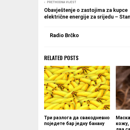
PRETHODNA VIJEST
Obavještenje o zastojima za kupce
električne energije za srijedu – Sta
Radio Brčko
RELATED POSTS
Три разлога да свакодневно
Маска
поједете бар једну банану
кожу,
два с