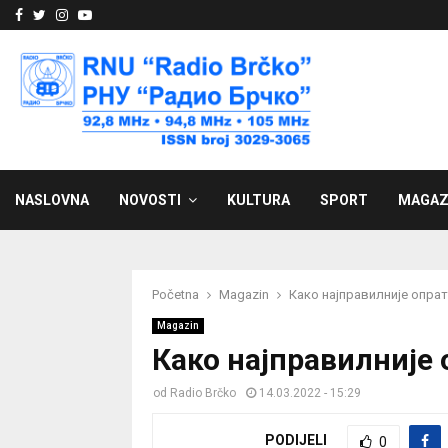
Facebook
Twitter
Instagram
Youtube
NASLOVNA
NOVOSTI
KULTURA
SPORT
MAGAZ
Početna
Magazin
Како најправилније опрат
Magazin
Како најправилније 
od
Radio Brčko
14.03.2022 - 15:29
PODIJELI
0