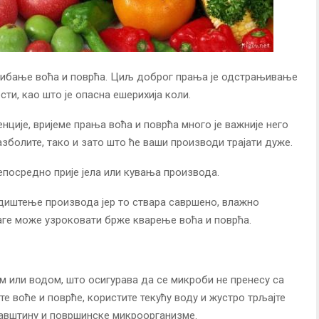
и рибање воћа и поврћа. Циљ доброг прања је одстрањивање
сти, као што је опасна ешерихија коли.
енције, вријеме прања воћа и поврћа много је важније него
зболите, тако и зато што ће ваши производи трајати дуже.
епосредно прије јела или кувања производа.
диштење производа јер то ствара савршено, влажно
лаге може узроковати брже кварење воћа и поврћа.
 или водом, што осигурава да се микроби не пренесу са
те воће и поврће, користите текућу воду и жустро трљајте
авштину и површинске микроорганизме.