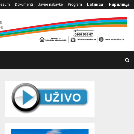
Latinica
Ћирилица
resum
Dokumenti
Javne nabavke
Program