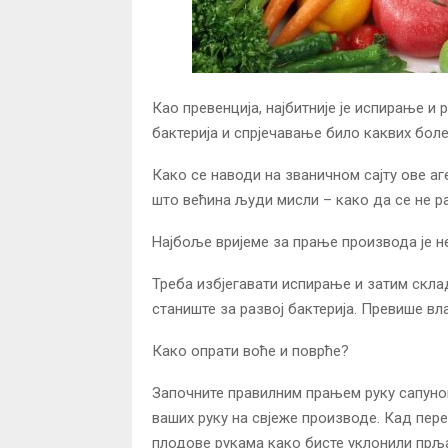
Као превенција, најбитније је испирање 
бактерија и спрјечавање било каквих боле
Како се наводи на званичном сајту ове аг
што већина људи мисли – како да се не ра
Најбоље вријеме за прање производа је н
Треба избјегавати испирање и затим скла
станиште за развој бактерија. Превише в
Како опрати воће и поврће?
Започните правилним прањем руку сапуном
ваших руку на свјеже производе. Кад пере
плодове рукама како бисте уклонили прљ