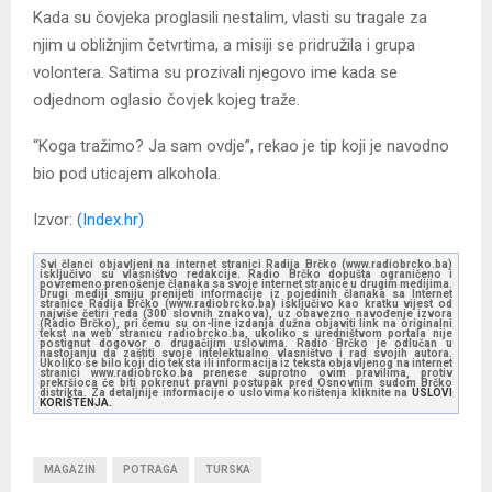
Kada su čovjeka proglasili nestalim, vlasti su tragale za
njim u obližnjim četvrtima, a misiji se pridružila i grupa
volontera. Satima su prozivali njegovo ime kada se
odjednom oglasio čovjek kojeg traže.
“Koga tražimo? Ja sam ovdje”, rekao je tip koji je navodno
bio pod uticajem alkohola.
Izvor:
(Index.hr)
Svi članci objavljeni na internet stranici Radija Brčko (www.radiobrcko.ba)
isključivo su vlasništvo redakcije. Radio Brčko dopušta ograničeno i
povremeno prenošenje članaka sa svoje internet stranice u drugim medijima.
Drugi mediji smiju prenijeti informacije iz pojedinih članaka sa Internet
stranice Radija Brčko (www.radiobrcko.ba) isključivo kao kratku vijest od
najviše četiri reda (300 slovnih znakova), uz obavezno navođenje izvora
(Radio Brčko), pri čemu su on-line izdanja dužna objaviti link na originalni
tekst na web stranicu radiobrcko.ba, ukoliko s uredništvom portala nije
postignut dogovor o drugačijim uslovima. Radio Brčko je odlučan u
nastojanju da zaštiti svoje intelektualno vlasništvo i rad svojih autora.
Ukoliko se bilo koji dio teksta ili informacija iz teksta objavljenog na internet
stranici www.radiobrcko.ba prenese suprotno ovim pravilima, protiv
prekršioca će biti pokrenut pravni postupak pred Osnovnim sudom Brčko
distrikta. Za detaljnije informacije o uslovima korištenja kliknite na
USLOVI
KORIŠTENJA.
MAGAZIN
POTRAGA
TURSKA