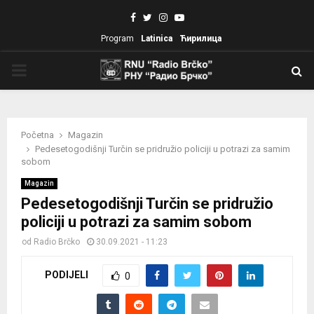
Facebook
Twitter
Instagram
Youtube
Program
Latinica
Ћирилица
PRIMARY
MENU
Početna
Magazin
Pedesetogodišnji Turčin se pridružio policiji u potrazi za samim
sobom
Magazin
Pedesetogodišnji Turčin se pridružio
policiji u potrazi za samim sobom
od
Radio Brčko
30.09.2021 - 11:23
PODIJELI
0